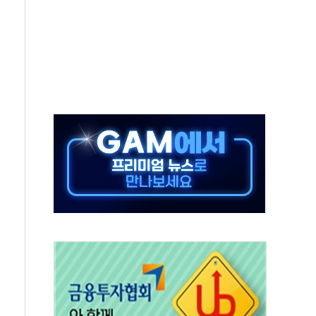
 키운다…대기업 노하우로 창업 생태계 조성
 사망사고 '중부발전 무죄'…"도급인 아닌 발주자"
사고 44차례…보험금 2억원 챙긴 30대 송치
람들도 여름 휴가를 즐겼을까
무원 시험
급 공무원 시험 개편