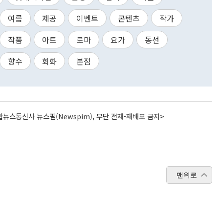
여름
제공
이벤트
콘텐츠
작가
작품
아트
로마
요가
동선
향수
회화
본점
뉴스통신사 뉴스핌(Newspim), 무단 전재-재배포 금지>
맨위로