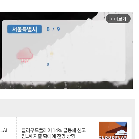
더보기
arrow_forward_ios
Mute
.AI
클라우드플레어 14% 급등해 신고
점...AI 지출 확대에 전망 상향