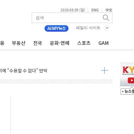
2026.08.09 (일)
ENG
中文
|
|
총리비서실
 모집…지역 크리에이터 확대
패밀리 사이트
 이상무"…김회천 사장, 원전 현장점검
금융
부동산
전국
문화·연예
스포츠
GAM
독 강화' 2개 법 대표 발의
 페널티 만든 건 이 정권…신생아 특례 대출까지 줄여"
의에 "수용할 수 없다" 반박
 결혼까지 정쟁 소재 삼아…청년 삶 가로막는 걸림돌"
 사망자 2명…올해 하루 환자 최다
사)씨 모친상
난간 붕괴…인명피해 없어
 신종 보이스피싱 기승…금감원 소비자경보
주역 찾는다...중기부, 장관 표창 후보자 모집
 아우른 통합노조 설립 추진
정전 잇따라…주민 대피·폭염 속 불편