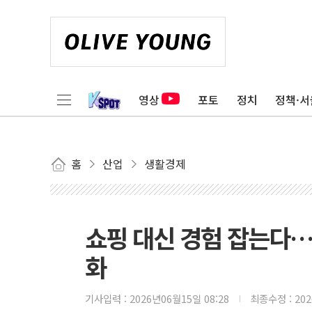
영상
포토
정치
정책·서
홈
산업
생활경제
쇼핑 대신 경험 잡는다…
화
기사입력 :
2026년06월15일 08:28
최종수정 :
20