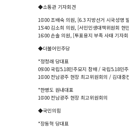
◆소통관 기자회견
10:00 조배숙 의원, [6.3 지방선거 시국성명
15:40 김소희 의원, [서민민생대책위원회 현
16:00 손솔 의원, [투표용지 부족 사태 기자회
◆더불어민주당
*정청래 당대표
09:00 국립5.18민주묘지 참배 / 국립5.18
10:00 전남광주 현장 최고위원회의 / 김대중컨
*한병도 원내대표
10:00 전남광주 현장 최고위원회의
◆국민의힘
*장동혁 당대표