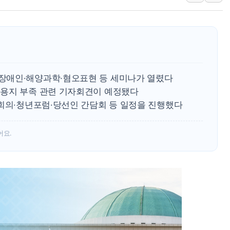
뉴욕증시 개장 전 특징주...아틀라시안·클라우드플레어
보훈부, 미 DPAA와 MOU… "6·25 미군 실종자 7359명
트럼프 "금리 내려야"…파월 때와 달리 워시엔 톤 낮춰
특정 정치인 측근 포항시 정책특보 내정설...포항시 '시끌'
李 "해남 태양광, 대한민국 다음 100년 밑거름…수도권 집
장애인·해양과학·혐오표현 등 세미나가 열렸다
표용지 부족 관련 기자회견이 예정됐다
장회의·청년포럼·당선인 간담회 등 일정을 진행했다
어요.