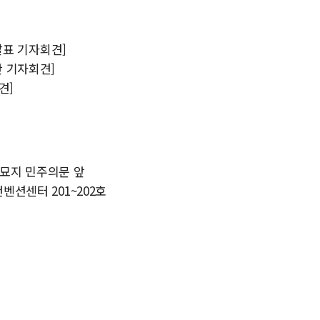
 발표 기자회견]
안 기자회견]
견]
민주묘지 민주의문 앞
벤션센터 201~202호