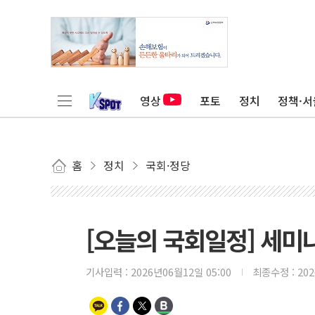
영상
포토
정치
정책·서
홈
정치
국회·정당
[오늘의 국회일정] 세미나
기사입력 :
2026년06월12일 05:00
최종수정 :
20