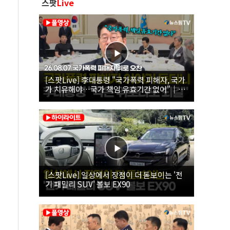
스팟
Live
[스팟Live] 李대통령 "국가폭력 피해자, 국가
가 치유해야…국가 책임 유효기간 없어"｜
26.08.07 국가폭력 피해자 위로 오찬
[스팟Live] 일상에서 장점이 더 돋보이는 '전
기 패밀리 SUV' 볼보 EX90