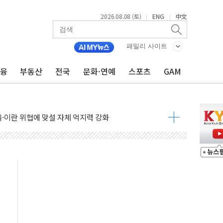
 정청래 격차 확대'
2026.08.08 (토)
ENG
中文
|
|
타진
최고치
패밀리 사이트
 요구
금융
부동산
전국
문화·연예
스포츠
GAM
낮아지며 상승… STOXX 600 지수는 나흘 연속 최고치
세
엘·이란 위협에 맞설 자체 억지력 강화
동
톱'… 美 해상봉쇄 영향
각
체주 '활짝'
스닥 선물 1%대 상승
상 기대 후퇴