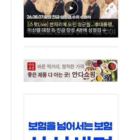
[스팟Live] 한자리에 모인 장군들...李대통령,
이상렬 대장 등 진급 장성 4명에 삼정검 수치
직접 수여｜26.08.07 장성 진급·삼정검 수치
수여식