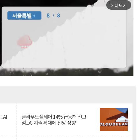
더보기
arrow_forward_ios
Mute
.AI
클라우드플레어 14% 급등해 신고
점...AI 지출 확대에 전망 상향