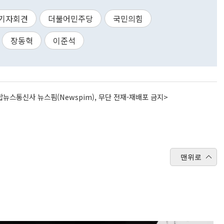
기자회견
더불어민주당
국민의힘
장동혁
이준석
뉴스통신사 뉴스핌(Newspim), 무단 전재-재배포 금지>
맨위로