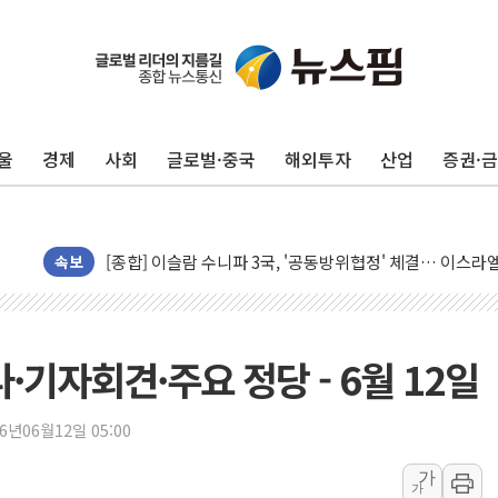
민주, 오늘 제주·인천 경선 결과 발표...'김민석 재역전 vs
한상협, 업계 개인정보 보안 새판 짠다…'자율규제단체' 
뉴욕증시, 고용 쇼크에 금리 인상 우려 후퇴…S&P500 
트럼프, 쿡 연준 이사 해임 재추진…"26일까지 의혹 소명"
울
경제
사회
글로벌·중국
해외투자
산업
증권·
유럽증시, 美 고용 예상 밖 부진에 연준 금리 인상 가능성 
미 연준 매파 기세 꺾이나…고용 감소에 9월 동결 전망 우
[종합] 이슬람 수니파 3국, '공동방위협정' 체결… 이스라
트럼프, 백신·자폐증 행정명령 검토…"이르면 다음 주"
속보
美 항소법원, 백악관 무도회장 공사 중단 명령…트럼프 제
이란 핵심 원유 수출항 '하르그섬', 최근 1주일 이상 '올스
美 고용 쇼크에 엔화 장중 급등…시장은 "또 개입했나" 촉
·기자회견·주요 정당 - 6월 12일
[AI MY 뉴스] 뉴욕 반도체주 프리뷰...美 고용 쇼크에 반도
뉴욕증시 프리뷰, 美 고용 쇼크에 금리 인상 우려 후퇴…나
26년06월12일 05:00
[종합] 美 7월 고용 2만3000명 감소 '쇼크'…9월 금리 인
가
가
[사진] 이슬람 수니파 3개국, 공동방위협정 체결