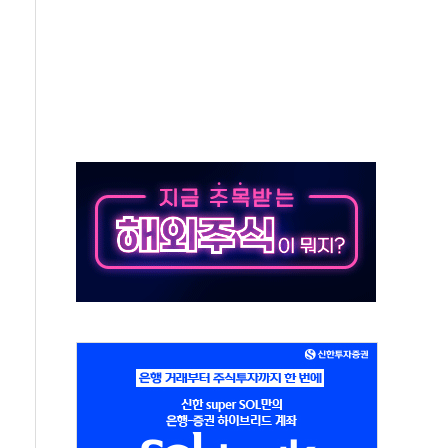
·태양광주↑ VS 트레이드데스크·웬디스↓
 끝까지 찾겠다"
중 완화 전환점"