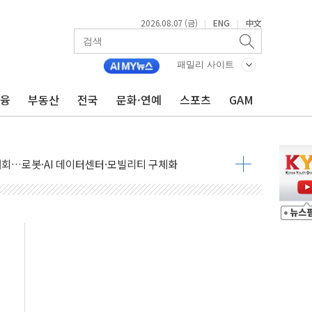
2026.08.07 (금)
ENG
中文
|
|
패밀리 사이트
금융
부동산
전국
문화·연예
스포츠
GAM
 상승… "2분기 기업 순이익 21% 증가" 전망
 나토 회원국 공격 검토… 거짓 깃발 작전"
재회…로봇·AI 데이터센터·모빌리티 구체화
·아이온큐·도어대시↑ VS 샌디스크·피그마·앱러빈↓
 반대…상법·자본시장법 개정 논의"
 차익실현 속 혼조세...웨스턴디지털·샌디스크↓
에 긴급 안보 점검회의
호르무즈 재개방 기대에 강세
조까지, 상승...호실적 보고 기업 상승세 뚜렷
인 '사파리' 공격… 시민들 공포감 극대화 전략
' 임시 주총 기대감에 홀로 상한가…마진 잔액은 사상 최고