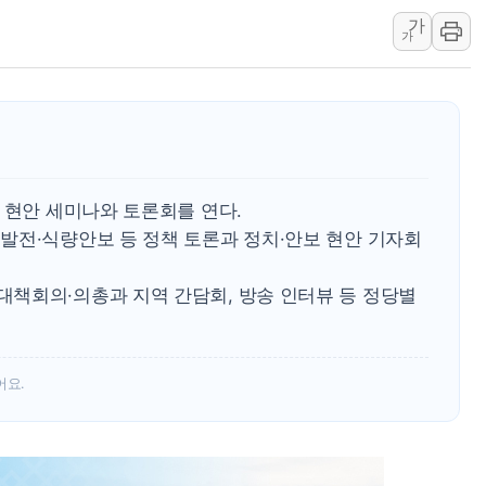
가
'월가의 황제' 다이먼 "금융시장 레
가
양주 섬유염색공장서 화재 1명 중상…
김정관 산업부 장관 "주 52시간 손봐
해군 1함대 창설 80주년…지역과 함께
[3보] 북, 원산서 동해로 단거리 탄도
우크라 드론 전술, 중남미 콜롬비아에
 현안 세미나와 토론회를 연다.
동해해경, 독도 해상서 부유물 감긴 
발전·식량안보 등 정책 토론과 정치·안보 현안 기자회
주한미군 "오산기지 누출, 백린 아닌 
구미 폐염산처리업체서 불 2시간30여
책회의·의총과 지역 간담회, 방송 인터뷰 등 정당별
어요.