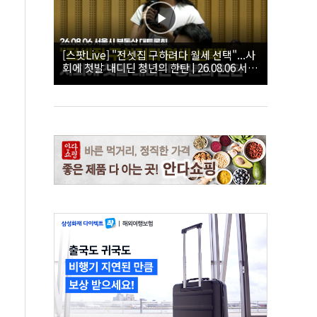
[스팟Live] "전셋집 구하려다 월세 선택"...사
회에 첫발 내디딘 청년의 한탄 | 26.08.06 서울
시 부동산 대토론회