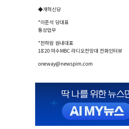
◆개혁신당
*이준석 당대표
통상업무
*천하람 원내대표
18:20 여수MBC 라디오전망대 전화인터뷰
oneway@newspim.com