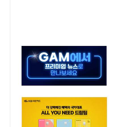
버리지 위험수위…숨은 차입이 더 큰 변수"
대응 1단계 진압 중
야, 경쟁상대 中과 비교해야"
하는 '선봉'의 대민 봉사
미사일 1발 발사… 올해 10번째·42일 만 도발
 새 안보 위기… 반군·마약카르텔이 습득해 전투 활용
어선 구조
무해한 표면 부식 물질"
분만에 진화...외국인 노동자 숨져