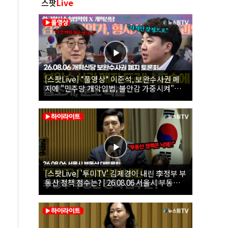
스팟
Live
[스팟Live] *풀영상* 이준석, 보완수사권 폐
지에 "민주당 개악입법, 불안감 가중시켜"｜
26.08.06 개혁신당 보완수사권 폐지 토론회
[스팟Live] '투미TV' 김제경이 내린 李정부 부
동산 정책 점수는? | 26.08.06 서울시 부동산
대토론회