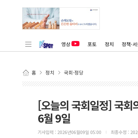
영상
포토
정치
정책·서
홈
정치
국회·정당
[오늘의 국회일정] 국회
6월 9일
기사입력 :
2026년06월09일 05:00
최종수정 :
20