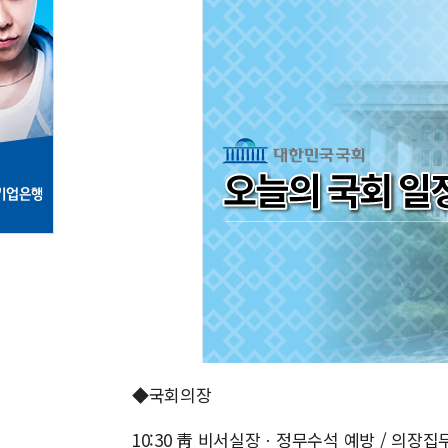
◆국회의장
10:30 靑 비서실장ㆍ정무수석 예방 / 의장집