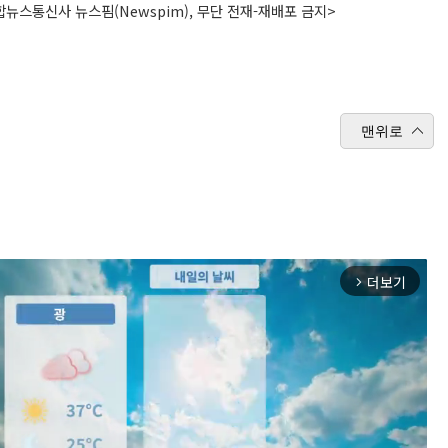
뉴스통신사 뉴스핌(Newspim), 무단 전재-재배포 금지>
맨위로
더보기
arrow_forward_ios