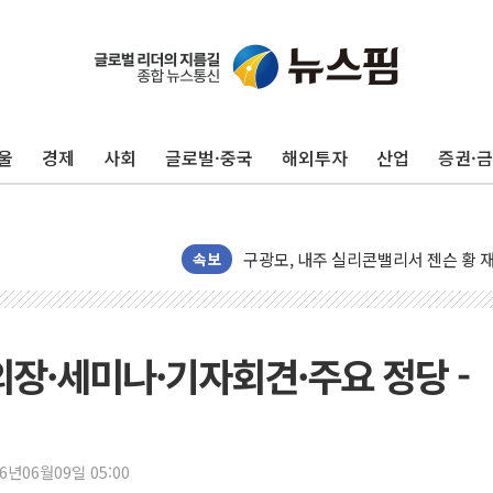
울
경제
사회
글로벌·중국
해외투자
산업
증권·
유럽증시, 견조한 실적 소화하며 대부분
리투아니아 국방 "러, 우크라 드론으로
구광모, 내주 실리콘밸리서 젠슨 황 
뉴욕증시 개장 전 특징주...모더나
속보
김정관 장관 "영업이익 N% 성과급
뉴욕증시 프리뷰, 미 주가선물 AI주
청와대, 북한 단거리 탄도미사일 발사
의장·세미나·기자회견·주요 정당 -
금값 7주 만에 최고…美 고용 둔화·
[인도증시] 중동 긴장 완화에 실적 호
러, 1인칭시점 드론으로 우크라 민간
26년06월09일 05:00
[베트남 증시] 지수 하락 속 'DGC