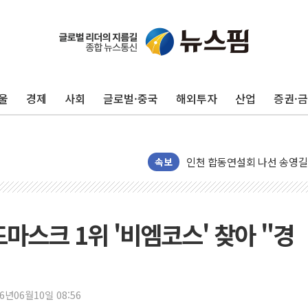
울
경제
사회
글로벌·중국
해외투자
산업
증권·
울진·영덕 '호우특보'-포항 '
[종합] 김민석, 정청래에 '0.86
인천 합동연설회 나선 송영길
속보
김민석, 2주차 제주·인천 경선서
인사하는 김민석 당대표 후보
[속보] 민주, 제주·인천 경선 결
마스크 1위 '비엠코스' 찾아 "경
[속보] 민주, 인천 경선 결과 발
[속보] 민주, 제주 경선 결과 발
이번주 국내 주요 금융일정(8.1
美, 이란전 출구전략 만지작
26년06월10일 08:56