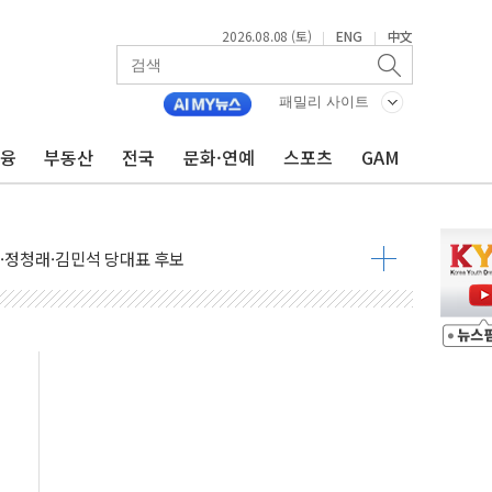
2026.08.08 (토)
ENG
中文
|
|
패밀리 사이트
금융
부동산
전국
문화·연예
스포츠
GAM
산사태 주의보'...경북도, 호우 피해·통제구간 없어
%p' 차 재역전 성공...金 45.42% vs 鄭 44.56%
·정청래·김민석 당대표 후보
 정청래에 승리...47.75% vs 42.08%
과 발표...김민석 47.75% 정청래 42.08%
표...김민석 45.09% 정청래 43.27% 송영길 11.63%
표...김민석 52.64% 정청래 39.89% 송영길 7.47%
0~8.14)
…공습 한계·탄약 부족 현실화