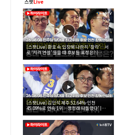
스팟
Live
[스팟Live] 환호 속 입장해 나란히 ‘찰칵’…서
로 ‘저격 연설’ 들을 때 후보들 표정은? |
26.08.08 더불어민주당 당대표·최고위원 후
보 인천 합동연설회
[스팟Live] 김민석 제주 52.64%·인천
45.09%로 연속 1위…정청래 따돌렸다’ |
26.08.08 더불어민주당 당대표·최고위원 후
보 인천 합동연설회