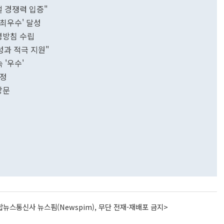
벌 경쟁력 입증"
'최우수' 달성
영방침 수립
성과 적극 지원"
 '우수'
선정
방문
뉴스통신사 뉴스핌(Newspim), 무단 전재-재배포 금지>