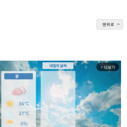
맨위로
더보기
arrow_forward_ios