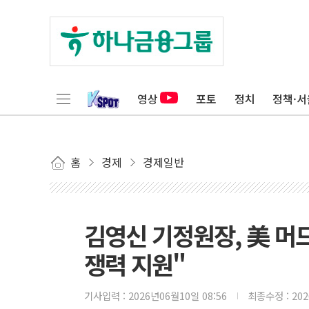
영상
포토
정치
정책·서
홈
경제
경제일반
김영신 기정원장, 美 머드
쟁력 지원"
기사입력 :
2026년06월10일 08:56
최종수정 :
20