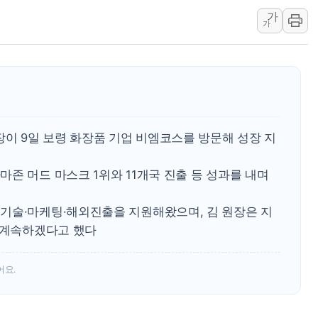
강릉·동해·삼척 시간당 최대 
가
폐기물 수거하다 참변…60대
가
서울 중랑구 주택가서 흉기 난
李대통령 "결혼 때문에 손해 
여수 오동도 인근 해상서 모
추미애, '위안부' 피해자 기림
인천 선재도 갯벌서 해루질 중
 9일 보령 화장품 기업 비엠코스를 방문해 성장 지
인천서 말다툼 중 어머니 흉기
'화합' 꺼낸 김민석에 '뻔뻔
존 머드 마스크 1위와 11개국 진출 등 성과를 내며
李대통령, ISA 개편 재검토 
기술·마케팅·해외진출을 지원해왔으며, 김 원장은 지
을 계속하겠다고 했다
어요.