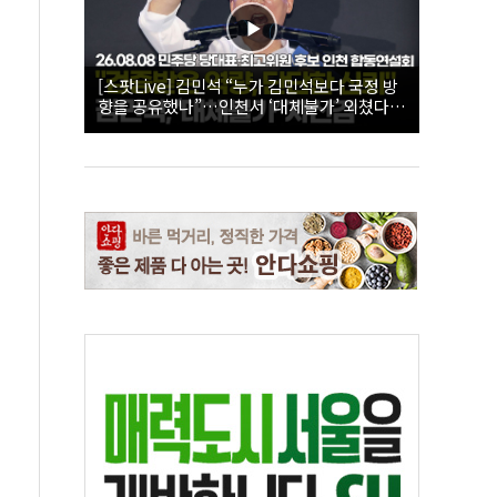
[스팟Live] 김민석 “누가 김민석보다 국정 방
향을 공유했나”…인천서 ‘대체불가’ 외쳤다 |
26.08.08 더불어민주당 당대표·최고위원 후
보 인천 합동연설회