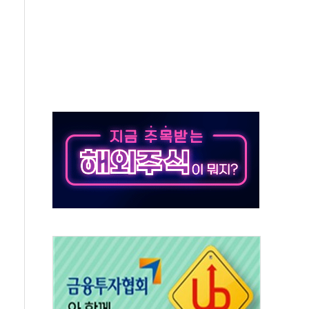
50㎜ 폭우…강원 동해안 강한 비 이어져
 환경미화원 수거차에 치여 사망
동…60대 남성 2명 숨져
보는 일 없게"…'결혼 페널티' 22개 과제 손본다
터보트 전복…1명 사망·1명 실종
의 날 참석..."국제적 시민 연대로 목소리 내야"
 실종 60대 나흘만에 숨진 채 발견
 살해 10대 아들 체포
' 받아친 정청래…제주 연설서 신경전 고조
지시…與 "적극 환영"·野 "졸속 국정"