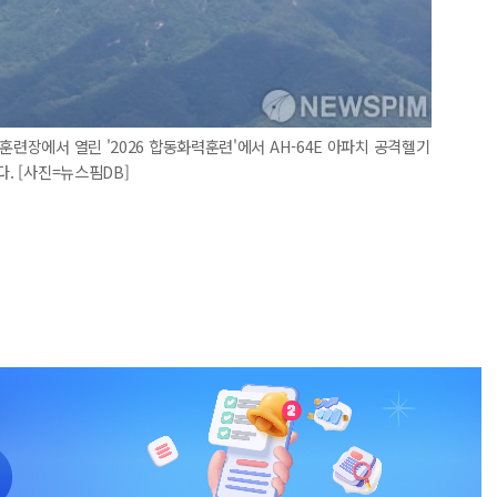
훈련장에서 열린 '2026 합동화력훈련'에서 AH-64E 아파치 공격헬기
다. [사진=뉴스핌DB]