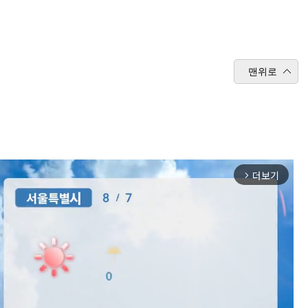
맨위로
더보기
arrow_forward_ios