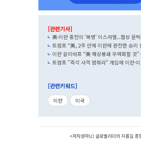
[관련기사]
美·이란 종전의 '복병' 이스라엘...협상 
트럼프 "美, 2주 안에 이란에 완전한 승리
이란 갈리바프 "美 해상봉쇄 무력화할 것
트럼프 "즉각 사격 멈춰라" 개입에 이란·
[관련키워드]
이란
미국
<저작권자(c) 글로벌리더의 지름길 종합