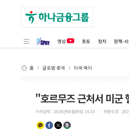
영상
포토
정치
정책·서
홈
글로벌·중국
미국·북미
"호르무즈 근처서 미군 헬
기사입력 :
2026년06월09일 14:33
최종수정 :
20