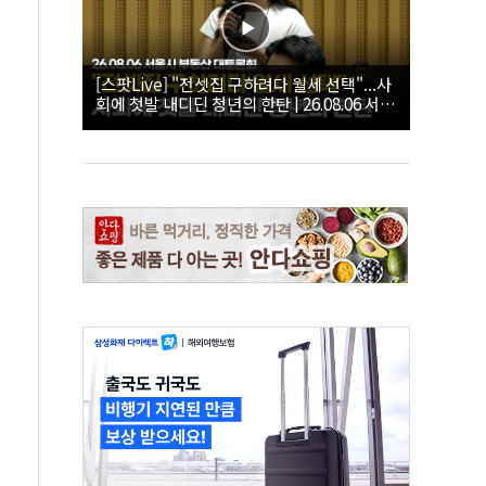
[스팟Live] "전셋집 구하려다 월세 선택"...사
회에 첫발 내디딘 청년의 한탄 | 26.08.06 서울
시 부동산 대토론회