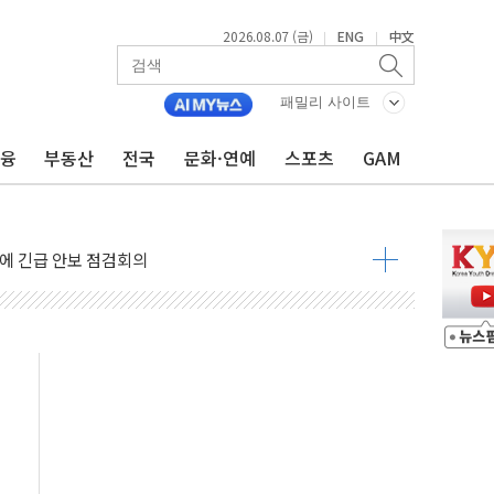
2026.08.07 (금)
ENG
中文
|
|
 나토 회원국 공격 검토… 거짓 깃발 작전"
재회…로봇·AI 데이터센터·모빌리티 구체화
패밀리 사이트
·아이온큐·도어대시↑ VS 샌디스크·피그마·앱러빈↓
금융
부동산
전국
문화·연예
스포츠
GAM
 반대…상법·자본시장법 개정 논의"
 차익실현 속 혼조세...웨스턴디지털·샌디스크↓
에 긴급 안보 점검회의
호르무즈 재개방 기대에 강세
조까지, 상승...호실적 보고 기업 상승세 뚜렷
인 '사파리' 공격… 시민들 공포감 극대화 전략
' 임시 주총 기대감에 홀로 상한가…마진 잔액은 사상 최고
버리지 위험수위…숨은 차입이 더 큰 변수"
대응 1단계 진압 중
야, 경쟁상대 中과 비교해야"
하는 '선봉'의 대민 봉사