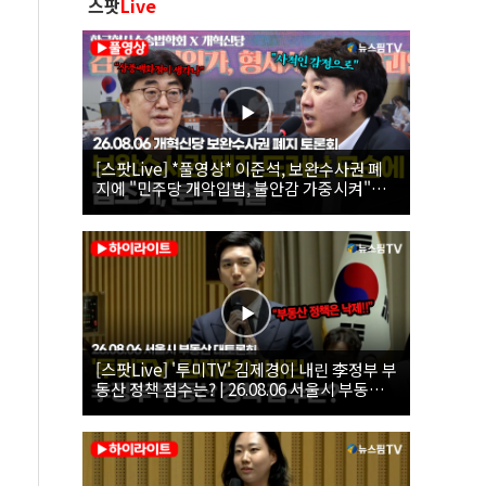
스팟
Live
[스팟Live] *풀영상* 이준석, 보완수사권 폐
지에 "민주당 개악입법, 불안감 가중시켜"｜
26.08.06 개혁신당 보완수사권 폐지 토론회
[스팟Live] '투미TV' 김제경이 내린 李정부 부
동산 정책 점수는? | 26.08.06 서울시 부동산
대토론회