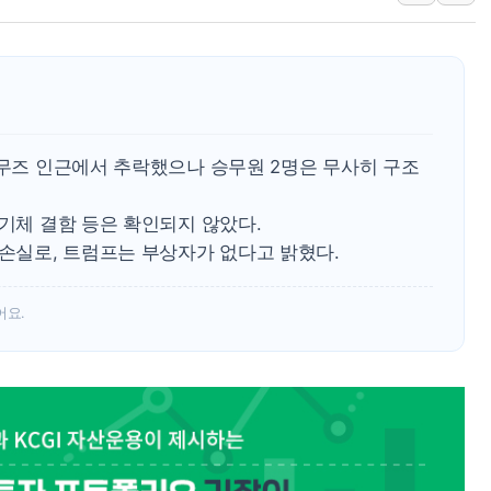
[3보] 북, 원산서 동해로 단거리 탄도
우크라 드론 전술, 중남미 콜롬비아에
동해해경, 독도 해상서 부유물 감긴 
주한미군 "오산기지 누출, 백린 아닌 
구미 폐염산처리업체서 불 2시간30여
르무즈 인근에서 추락했으나 승무원 2명은 무사히 구조
해군과 함께하는 '불금전파, 송정' 시
 기체 결함 등은 확인되지 않았다.
 손실로, 트럼프는 부상자가 없다고 밝혔다.
어요.