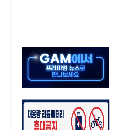
미사일 1발 발사… 올해 10번째·42일 만 도발
 새 안보 위기… 반군·마약카르텔이 습득해 전투 활용
어선 구조
무해한 표면 부식 물질"
분만에 진화...외국인 노동자 숨져
즌2