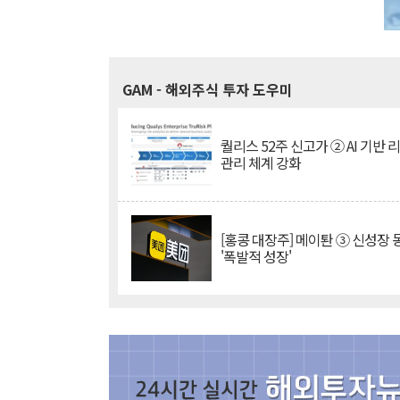
GAM
- 해외주식 투자 도우미
퀄리스 52주 신고가 ② AI 기반 
관리 체계 강화
[홍콩 대장주] 메이퇀 ③ 신성장
'폭발적 성장'