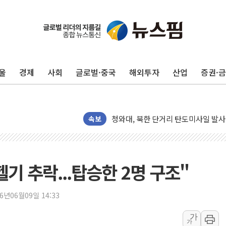
리투아니아 국방 "러, 우크라 드론으로
구광모, 내주 실리콘밸리서 젠슨 황 
뉴욕증시 개장 전 특징주...모더나
울
경제
사회
글로벌·중국
해외투자
산업
증권·
김정관 장관 "영업이익 N% 성과급
뉴욕증시 프리뷰, 미 주가선물 AI주
청와대, 북한 단거리 탄도미사일 발사
금값 7주 만에 최고…美 고용 둔화·
속보
[인도증시] 중동 긴장 완화에 실적 호
러, 1인칭시점 드론으로 우크라 민간
[베트남 증시] 지수 하락 속 'DGC
기 추락...탑승한 2명 구조"
'월가의 황제' 다이먼 "금융시장 레
양주 섬유염색공장서 화재 1명 중상…
26년06월09일 14:33
김정관 산업부 장관 "주 52시간 손봐
가
가
해군 1함대 창설 80주년…지역과 함께