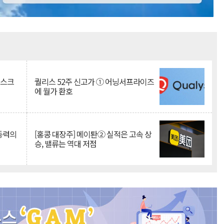
Mute
리스크
퀄리스 52주 신고가 ① 어닝서프라이즈
에 월가 환호
 동력의
[홍콩 대장주] 메이퇀② 실적은 고속 상
승, 밸류는 역대 저점