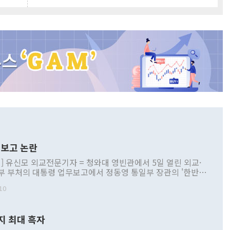
보고 논란
] 유신모 외교전문기자 = 청와대 영빈관에서 5일 열린 외교·
부 부처의 대통령 업무보고에서 정동영 통일부 장관의 '한반도
 구상'과 업무보고 발언이 논란을 빚고 있다. 이날 정 장관의
10
정부 내 조율을 거치지 않은 사안을 정책으로 추진하겠다고 공
는가 하면 사실 관계에 맞지 않은 설명도 있었다. 이재명 대통
로 신중을 기해 달라고 경고했고, 조현 외교부 장관은 '이상
지 최대 흑자
 근거한 비현실적 구상'이라는 비판을 내놨다. 그동안 정 장