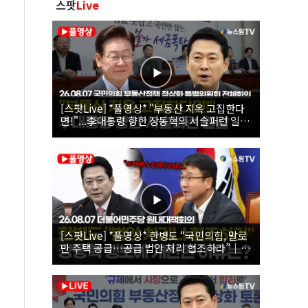
스팟
Live
[스팟Live] *풀영상* "부동산 지옥 고집한다
면!"...李대통령 향한 장동혁의 서슬퍼런 일갈
| 26.08.07 국민의힘 부동산정책 정상화 특별
위원회 전체회의
[스팟Live] *풀영상* 한병도 “국민의힘, 말로
만 주택 공급…공급 법안 처리 협조하라”｜
26.08.07 더불어민주당 원내대책회의