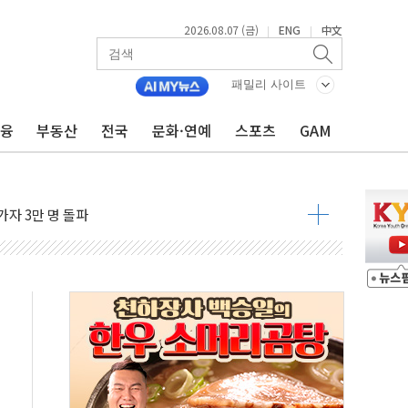
불 진화...인명피해 없어
2026.08.07 (금)
ENG
中文
|
|
06건 공매
X90…'올 터치'는 호불호
패밀리 사이트
금융
부동산
전국
문화·연예
스포츠
GAM
시간36분만에 주불진화....인명피해 없어
…자료는 전·현직 직원으로부터 확보"
가자 3만 명 돌파
선 운항허가 취득...중국 노선 다변화
 창작자 지원 규모 2배 확대
...휴대폰 결제 최대 6000원 할인
고 제휴 전자책 요금제 출시
 호출 서비스
..지역축제 '불금전파, 송정'과 상생
비 본격화…'AI 데이터 기반 메디테크 혁신허브' 구상