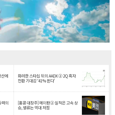
Mute
 확산에
화려한 스타십 뒤의 AADX ② 2Q 흑자
전환 기대감 '41% 뛴다'
 동력의
[홍콩 대장주] 메이퇀② 실적은 고속 상
승, 밸류는 역대 저점