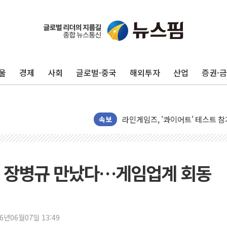
전남광주 구례 산불 32분 만에 주
캠코, 5918억원 규모 압류재산 15
[시승기] 공간·승차감 잡은 볼보 E
가오픈한 홈플러스
돌아온 홈플러스
울
경제
사회
글로벌·중국
해외투자
산업
증권·
[종합] 청도 흥선리 야산 산불 1
한미 법카 제보자 "신동국과 무관
라인게임즈, '콰이어트' 테스트 참
속보
에어로케이항공, 청주-중국 청두 노
네이버, AI 브리핑 도입 후 블로그
SKT, '8월 월간 럭키 페스타' 실시
프톤 장병규 만났다…게임업계 회동
LG헬로비전 '헬로모바일', 교보문
KTis, 02-114로 카카오 T 택시
해군1함대 '창설 80주년' 기념식.
26년06월07일 13:49
원주시, 첨단의료복합단지 지정 준