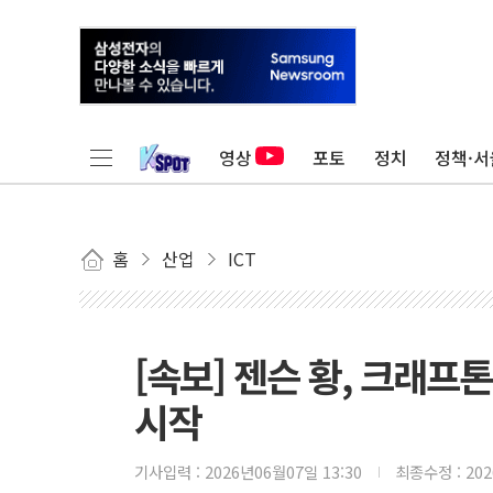
영상
포토
정치
정책·서
홈
산업
ICT
[속보] 젠슨 황, 크래
시작
기사입력 :
2026년06월07일 13:30
최종수정 :
20