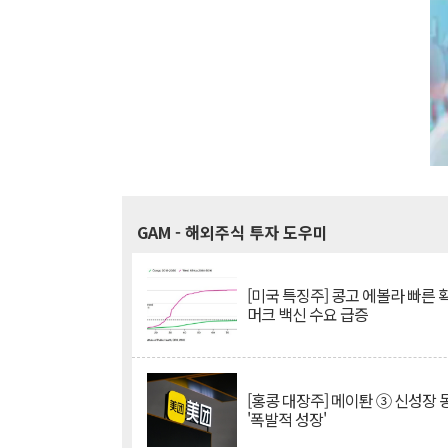
GAM
- 해외주식 투자 도우미
[미국 특징주] 콩고 에볼라 빠른
머크 백신 수요 급증
[홍콩 대장주] 메이퇀 ③ 신성장
'폭발적 성장'