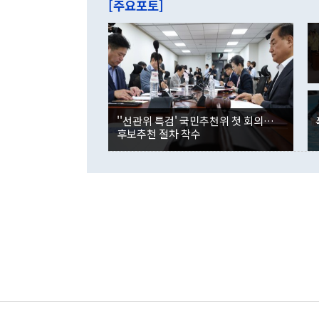
[주요포토]
라며 "여러분
억1000만달
이 9월 러시
였던 올해 3
며 "정부 차
인의 해외투자
은 "그것은 
각각 증가했다
잘랐다. 정 
국인의 국내 
않았다는 점에
감소하며 전월
사합의 복원,
경신했다. 외
권이라는 지적
분기 말 만기
뒤 "여기 업
다. 내국인의
''선관위 특검' 국민추천위 첫 회의…
부의 한 소식
다. eoyn2@
후보추천 절차 착수
를 거쳐 결정
련 부처 장관
하고 대통령의
한 문제"라고 지적했다. 이재명 대통령이
외교 국방 등
2026.08.05 ◆시대착오적 접근, 대북 인식 오류 더욱 문제인 것은 정 장관
의 이같은 주
실과 다른 인
격히 변화하고
못하고 있다는
되뇌는 것은 
법을 호도하고
이나 미국은 
금까지의 북핵