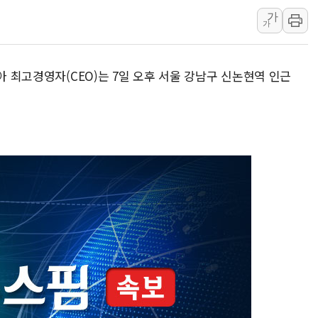
삼척시, 무건리 이끼폭포 생태탐방
가
가
전남광주 화정역 인근 도로 4중 
청도 문수리 야산서 산불 진화 중.
'해병 순직 책임' 임성근 전 사단장
아 최고경영자(CEO)는 7일 오후 서울 강남구 신논현역 인근
.