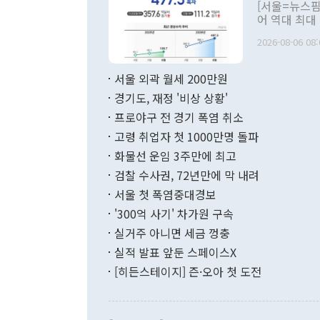
관의 대북 정
[서울=뉴스핌
관 부처 장관
어 역대 최대
관의 무리한 
출 호조로 월
다. [정동영 통일부 장관이 지난달 23일 오후 서울 종로구 정부서울청사에
2026-08-06 08:
료=한국은행] 한국은행이 6일 발표한 '2026년 6월 국제수지(잠정)'에
서 취임 1주년 
면 지난 6월
부 장관 권한
1000만달러
서울 외곽 월세 200만원
발전 구상'을
이에 따라 올
적 갈등 해결
경기도, 재정 '비상 상황'
했다. 경상수
결과 혐오의 
9000만달러
프로야구 전 경기 폭염 취소
년간의 CVI
지 기준 상품
고령 취업자 첫 1000만명 돌파
무너졌다고도 
며 월간 기준
현실을 바꾸는
달러로 38.
화물선 운임 3주만에 최고
를 평화 체제
196.9% 급
검찰 수사권, 72년만에 막 내려
함께 4자 대
수출은 160
지만 이 대통
서울 첫 폭염중대경보
(18.6%) 
화공존 정책이
했다. 통관 기
'300억 사기' 차가원 구속
다"고 지적했
(16.4%)
투리가 잡혀 
실거주 아니면 세금 껑충
월(-10억9
쁜 상황이 초
증가와 유류할
실적 발표 앞둔 스페이스X
9·19 군사
기록했지만 
[히든스테이지] 즌·오아 첫 도전
"우리의 선의
로 전환됐다.
으로 약간의 의문
를 기록해 전
관은 업무보고
는 배당수입
주의에 근거한
줄면서 25억