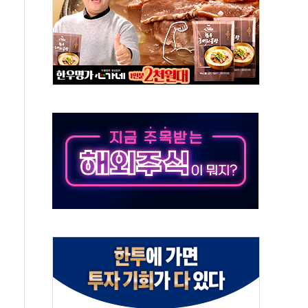
로 출입 통제
추돌…1명 심정지·5명 부상
..진화헬기 3대 투입
 항소심도 징역 3년