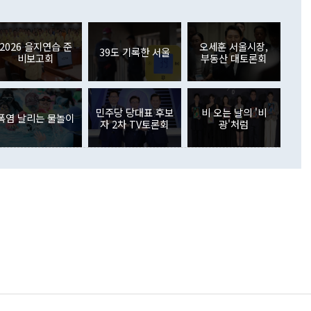
들께서 디스카운트해 주시면 좋겠다"고 선을 그었다. 정 장관
러 증가해 월간 기준 역대 최대 증가 폭을 기록했다. 종전 최대
아 블라디보스토크에서 열리는 '동방경제포럼(EEF)'을 언급하
월(369억9000만달러)을 넘어선 것이다. 직접투자에서는 내국
원에서 (참석을) 검토하고 있다"고 발언한 데 대해서도 조 장관
가 80억1000만달러, 외국인의 국내투자가 46억3000만달러
외교부의 몫"이라며 "아직 거기까지 진도가 나가지 않았다"고
2026 을지연습 준
오세훈 서울시장,
. 증권투자에서는 외국인의 국내 주식 매도세가 이어졌다. 외
39도 기록한 서울
비보고회
부동산 대토론회
장관이 이날 소개한 대북 구상과 설명은 정부 내 조율을 거치지
주식 투자는 차익실현 매도 등의 영향으로 316억1000만달러
서 문제가 있다. 특히 주적 표현 대체와 국호 사용, 9·19 군
(-310억5000만달러)에 이어 역대 최대 순매도 기록을 다시
 4자회담 추진 등은 통일부 장관이 결정할 사안이 아니어서 월
국인의 국내 채권투자는 세계국채지수(WGBI) 자금 유입에도
이 나오고 있다. 이 대통령은 정 장관의 업무보고를 듣고 난
도래 영향으로 증가 폭이 줄어든 52억9000만달러를 기록했
무보고에 발표했다고 승인난 건 아니다"라고 재차 확인했다. 정
민주당 당대표 후보
비 오는 날의 '비
 해외 증권투자는 주식을 중심으로 35억6000만달러 증가했
폭염 날리는 물놀이
자 2차 TV토론회
광'처럼
통은 "정 장관의 발언 내용은 대부분 국가안전보장회의(NSC)
newspim.com
된 사안이 아닌 정 장관의 개인적 생각에 가깝다"며 "안보 관
이 정부의 공식 정책이 아닌 사안을 추진하겠다고 업무보고를
 면전에서 '국군통수권자가 나서야 한다'고 주장한 것은 심각
 5일 청와대 영빈관에서 열린 통일
 외교 안보 부처 업무보고에서 발언하고 있다. [사진=청와대]
장이 현 시점에서 이미 참고가 될 수 없는 과거의 경험 또는 사
식에 기반하고 있다는 것이다. 정 장관이 주장하는 구상은 급
 있는 북한의 전략과 한반도 및 국제 정세를 전혀 반영하지
 비판이 제기되고 있다. 정 장관이 "흘러간 선(先)비핵화만
현실을 바꾸지 못한다"고 언급한 것은 지금까지의 대북 접근
 있다. 북핵 위기 발발 이후 지금까지 모든 핵 협상에서 한국
북한에 선비핵화를 공식적으로 요구한 적이 없기 때문이다. 지
 협상은 북한의 비핵화 조치에 한·미가 상응하는 대가를 제