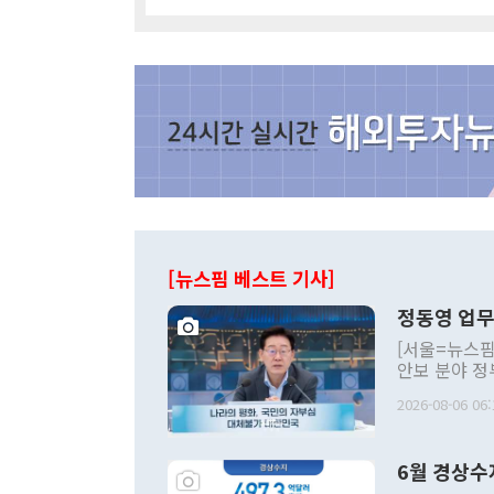
[뉴스핌 베스트 기사]
정동영 업무
[서울=뉴스핌
안보 분야 정
평화공존 발전
2026-08-06 06:
발언 중에는 
언한 것이 있
령은 공개적으
6월 경상수
주의적 희망에