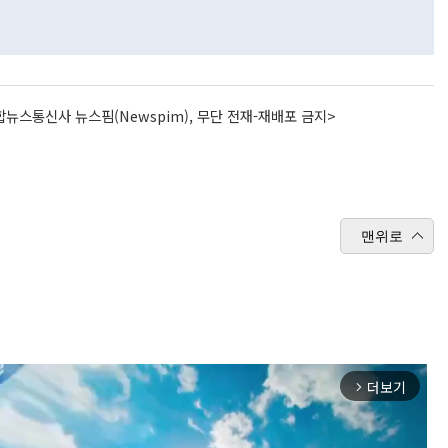
뉴스통신사 뉴스핌(Newspim), 무단 전재-재배포 금지>
맨위로
더보기
arrow_forward_ios