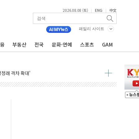
2026.08.08 (토)
ENG
中文
|
|
패밀리 사이트
금융
부동산
전국
문화·연예
스포츠
GAM
지대' 우려
 정청래 격차 확대'
타진
최고치
 요구
낮아지며 상승… STOXX 600 지수는 나흘 연속 최고치
세
엘·이란 위협에 맞설 자체 억지력 강화