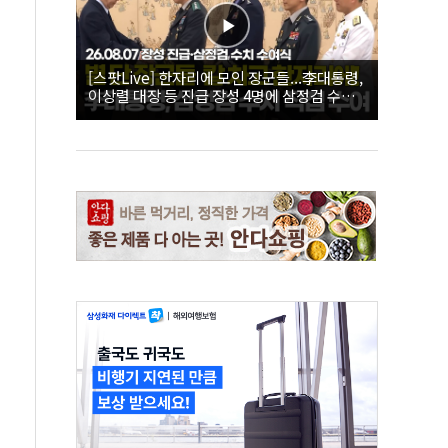
[스팟Live] 한자리에 모인 장군들...李대통령,
이상렬 대장 등 진급 장성 4명에 삼정검 수치
직접 수여｜26.08.07 장성 진급·삼정검 수치
수여식