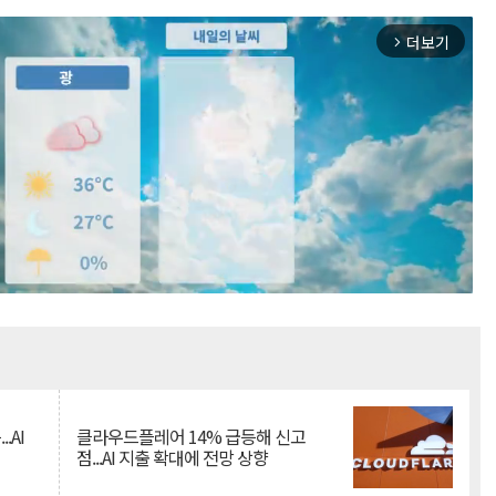
더보기
arrow_forward_ios
Mute
.AI
클라우드플레어 14% 급등해 신고
점...AI 지출 확대에 전망 상향