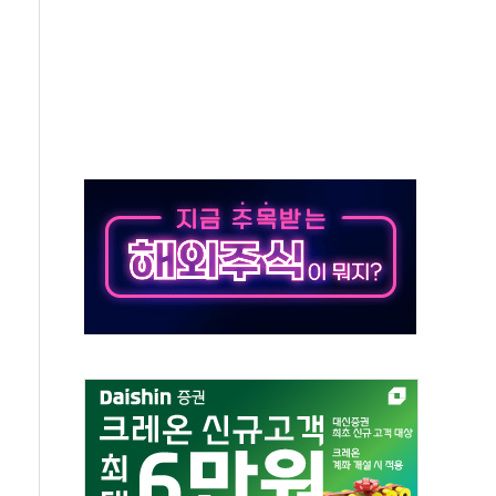
동
톱'… 美 해상봉쇄 영향
각
체주 '활짝'
스닥 선물 1%대 상승
상 기대 후퇴
·태양광주↑ VS 트레이드데스크·웬디스↓
 끝까지 찾겠다"