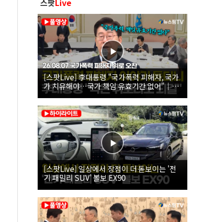
스팟
Live
[스팟Live] 李대통령 "국가폭력 피해자, 국가
가 치유해야…국가 책임 유효기간 없어"｜
26.08.07 국가폭력 피해자 위로 오찬
[스팟Live] 일상에서 장점이 더 돋보이는 '전
기 패밀리 SUV' 볼보 EX90