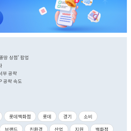
뚱땅 상점' 팝업
다
서부 공략
P 공략 속도
롯데백화점
롯데
경기
소비
브랜드
친환경
산업
지원
백화점