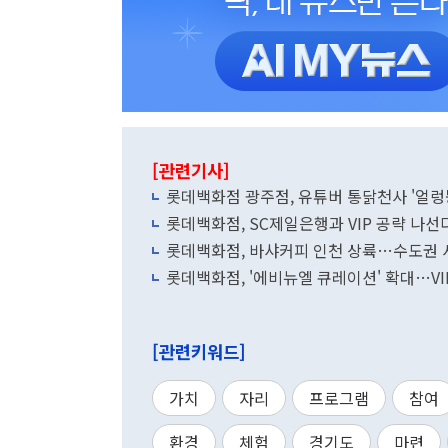
[관련기사]
롯데백화점 광주점, 유튜버 통닭천사 '얼렁
롯데백화점, SC제일은행과 VIP 공략 나선
롯데백화점, 바샤커피 인천 상륙…수도권 
롯데백화점, '에비뉴엘 큐레이션' 확대…VI
[관련키워드]
가치
자리
프로그램
참여
환경
체험
경기도
마련