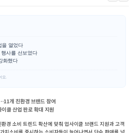
인제 용대리 계곡서 수
동해시, 11~14일 '
강원 중·남부 동해안 
청양 밭에서 일하던 9
폭염에 車 운전면허 기
업을 열었다
李대통령, 'ISA·주가
경 행사를 선보였다
 강화했다
어요.
11개 친환경 브랜드 참여
이클 산업 판로 확대 지원
 친환경 소비 트렌드 확산에 맞춰 업사이클 브랜드 지원과 고객
 가치소비를 중시하는 소비자들이 늘어나면서 단순 판매를 넘