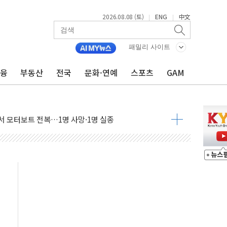
2026.08.08 (토)
ENG
中文
|
|
만지작…공습 한계·탄약 부족 현실화
 최대 50㎜ 폭우…강원 동해안 강한 비 어어져
패밀리 사이트
…60대 환경미화원 수거차에 치여 사망
금융
부동산
전국
문화·연예
스포츠
GAM
흉기 난동…60대 남성 2명 숨져
손해 보는 일 없게"…'결혼 페널티' 22개 과제 손본다
서 모터보트 전복…1명 사망·1명 실종
자 기림의 날 참석..."국제적 시민 연대로 목소리 내야"
질 중 실종 60대 나흘만에 숨진 채 발견
 흉기 살해 10대 아들 체포
 '뻔뻔' 받아친 정청래…제주 연설서 신경전 고조
재검토 지시…與 "적극 환영"·野 "졸속 국정"
주의보…10일까지 최대 3.5m 높은 물결
사망 23명…정부, 비상대응기구 가동
, 수도 베이징도 부동산 규제 철폐