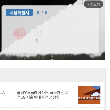
더보기
arrow_forward_ios
Mute
.AI
클라우드플레어 14% 급등해 신고
점...AI 지출 확대에 전망 상향