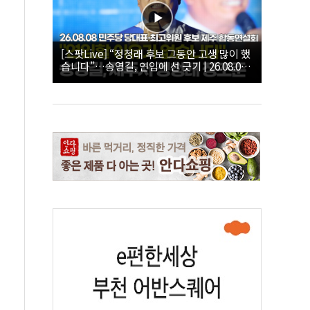
[스팟Live] “정청래 후보 그동안 고생 많이 했
습니다”…송영길, 연임에 선 긋기 | 26.08.08
더불어민주당 당대표·최고위원 후보 제주 합
동연설회