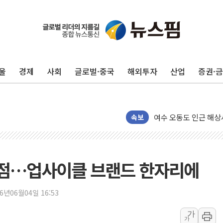
美, 이란전 출구전략 
강릉·동해·삼척 시간당
폐기물 수거하다 참변
울
경제
사회
글로벌·중국
해외투자
산업
증권·
서울 중랑구 주택가서 
李대통령 "결혼 때문에 
여수 오동도 인근 해상
추미애, '위안부' 피해
속보
인천 선재도 갯벌서 해루
인천서 말다툼 중 어머니
'화합' 꺼낸 김민석에
점…업사이클 브랜드 한자리에
李대통령, ISA 개편 
동해중부 전 해상 풍랑
26년06월04일 16:53
연일 폭염에 온열질환 
가
가
中 전방위 아파트 부양