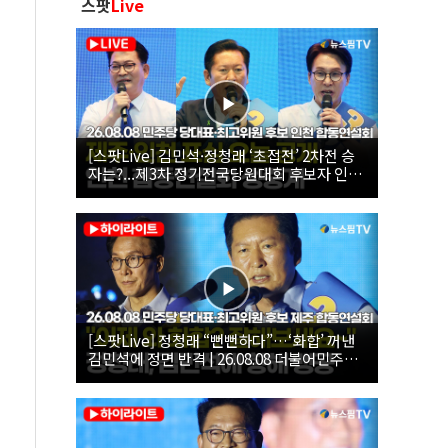
스팟
Live
[스팟Live] 김민석·정청래 ‘초접전’ 2차전 승
자는?...제3차 정기전국당원대회 후보자 인천
합동연설회 생중계 | 26.08.08
[스팟Live] 정청래 “뻔뻔하다”…‘화합’ 꺼낸
김민석에 정면 반격 | 26.08.08 더불어민주당
당대표·최고위원 후보 제주 합동연설회