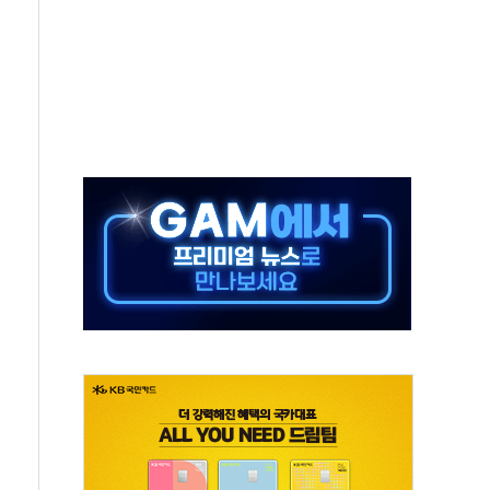
위 상승으로 피서객 7명 고립…전원 구조
별똥별 멍' 운영…페르세우스 유성우 관측
시간당 50mm 이상 폭우…호우경보 발효
0대 숨져…온열질환 여부 조사
능시험 오전 집중 편성…체감온도 38도 넘으면 중단
누르기 방지법' 전면 재검토 지시