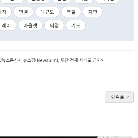
광장
연결
대규모
역할
자연
레이
아울렛
의왕
기도
뉴스통신사 뉴스핌(Newspim), 무단 전재-재배포 금지>
맨위로