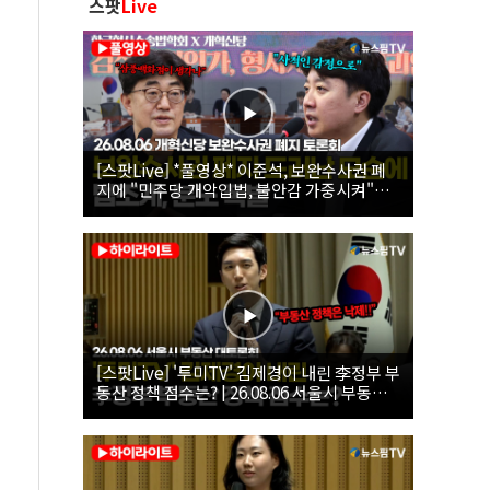
스팟
Live
[스팟Live] *풀영상* 이준석, 보완수사권 폐
지에 "민주당 개악입법, 불안감 가중시켜"｜
26.08.06 개혁신당 보완수사권 폐지 토론회
[스팟Live] '투미TV' 김제경이 내린 李정부 부
동산 정책 점수는? | 26.08.06 서울시 부동산
대토론회