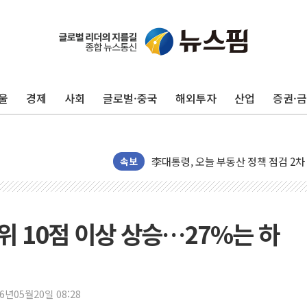
울
경제
사회
글로벌·중국
해외투자
산업
증권·
이란, 오만과 호르무즈 해협 재개방 합
[민주 당권주자 일정] 송영길·정청래·김
李대통령, 오늘 부동산 정책 점검 2
[오늘의 정치일정] 8월 7일(금)
속보
[오늘의 국회일정] 상임위·세미나·기자
이란, 美·이스라엘 선박 호르무즈 통항
유럽증시, 견조한 실적 소화하며 대부분
위 10점 이상 상승…27%는 하
리투아니아 국방 "러, 우크라 드론으로
구광모, 내주 실리콘밸리서 젠슨 황 
뉴욕증시 개장 전 특징주...모더나
26년05월20일 08:28
김정관 장관 "영업이익 N% 성과급