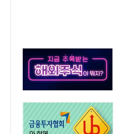
 차익실현 속 혼조세...웨스턴디지털·샌디스크↓
에 긴급 안보 점검회의
호르무즈 재개방 기대에 강세
조까지, 상승...호실적 보고 기업 상승세 뚜렷
인 '사파리' 공격… 시민들 공포감 극대화 전략
' 임시 주총 기대감에 홀로 상한가…마진 잔액은 사상 최고
버리지 위험수위…숨은 차입이 더 큰 변수"
대응 1단계 진압 중
야, 경쟁상대 中과 비교해야"