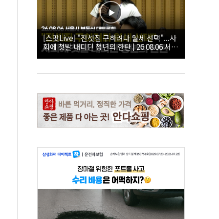
[스팟Live] "전셋집 구하려다 월세 선택"...사
회에 첫발 내디딘 청년의 한탄 | 26.08.06 서울
시 부동산 대토론회