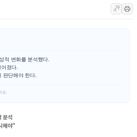
가
뉴욕증시 프리뷰, 미 주가선물 AI주
가
청와대, 북한 단거리 탄도미사일 발사
금값 7주 만에 최고…美 고용 둔화·
[인도증시] 중동 긴장 완화에 실적 호
러, 1인칭시점 드론으로 우크라 민간
[베트남 증시] 지수 하락 속 'DGC
 성적 변화를 분석했다.
'월가의 황제' 다이먼 "금융시장 레
 떨어졌다.
양주 섬유염색공장서 화재 1명 중상…
 판단해야 한다.
김정관 산업부 장관 "주 52시간 손봐
어요.
명 분석
시해야"