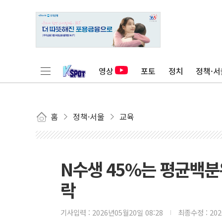
영상
포토
정치
정책·서
홈
정책·서울
교육
N수생 45%는 평균백분
락
기사입력 :
2026년05월20일 08:28
최종수정 :
20