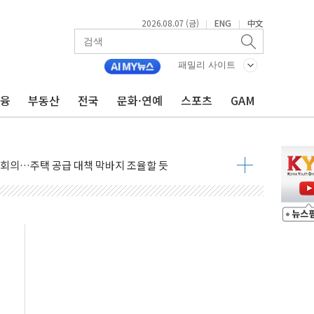
2026.08.07 (금)
ENG
中文
|
|
패밀리 사이트
금융
부동산
전국
문화·연예
스포츠
GAM
의 막바지.."美와 직접 협상 없어"
민석 후보 - 8월 7일
차 회의…주택 공급 대책 막바지 조율할 듯
회견·주요 정당 - 8월 7일
 제한 추진…美 "통행 막을 권한 없어"
 상승… "2분기 기업 순이익 21% 증가" 전망
 나토 회원국 공격 검토… 거짓 깃발 작전"
재회…로봇·AI 데이터센터·모빌리티 구체화
·아이온큐·도어대시↑ VS 샌디스크·피그마·앱러빈↓
 반대…상법·자본시장법 개정 논의"