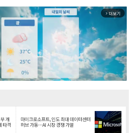
더보기
arrow_forward_ios
Mute
뇌부 개
마이크로소프트, 인도 최대 데이터센터
에 타격
허브 가동…AI 시장 경쟁 가열