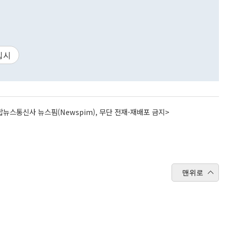
입시
뉴스통신사 뉴스핌(Newspim), 무단 전재-재배포 금지>
맨위로