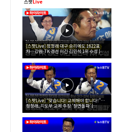
스팟
Live
[스팟Live] 정청래 대구 승리에도 1622표
차…강원·TK 경선 이긴 김민석 1위 수성 |
26.08.09 더불어민주당 당대표·최고위원 후
보 대구·경북 합동연설회
[스팟Live] “맞습니다! 교체해야 합니다!”…
정청래, 지도부 교체 주장 ‘정면돌파’ |
26.08.09 더불어민주당 당대표·최고위원 후
보 대구·경북 합동연설회