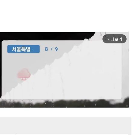
더보기
arrow_forward_ios
Mute