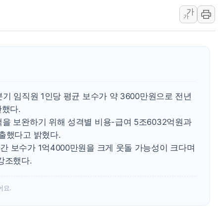
가
하나금융, 명동 소상공인에 
가
인천시 광복절 현수막 '태
병무청, 보충역 전면 손질…
홈플러스發 대형마트 판매,
윤준병·이해민 의원, '정부
'호우·산사태 주의보' 울진 
분기 임직원 1인당 평균 보수가 약 3600만원으로 전년
산했다.
을 보완하기 위해 성격별 비용-급여 5조6032억원과
산출했다고 밝혔다.
간 보수가 1억4000만원을 크게 웃돌 가능성이 크다며
강조했다.
어요.