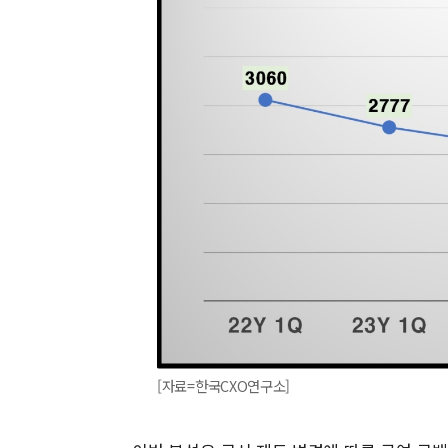
[자료=한국CXO연구소]