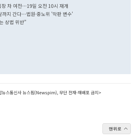
입장 차 여전…19일 오전 10시 재개
전날까지 간다…법원·중노위 '막판 변수'
는 상법 위반"
뉴스통신사 뉴스핌(Newspim), 무단 전재-재배포 금지>
맨위로