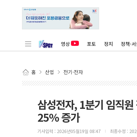
영상
포토
정치
정책·서
홈
산업
전기·전자
삼성전자, 1분기 임직원
25% 증가
기사입력 :
2026년05월19일 08:47
최종수정 :
20