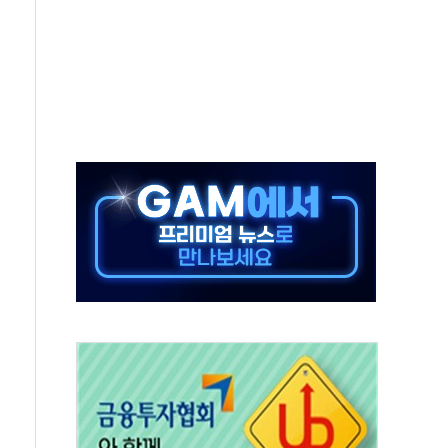
'행복상자' 전달
극기 거꾸로' 논란…이틀만에 철거
 예술·체육요원 최대 33% 감축
 역대 최대폭 감소한 9.4%↓…유통업계 양극화 심화
 특사'로 콜롬비아 대통령 취임식 참석
시간당 30mm 강한 비...호우 피해 없어