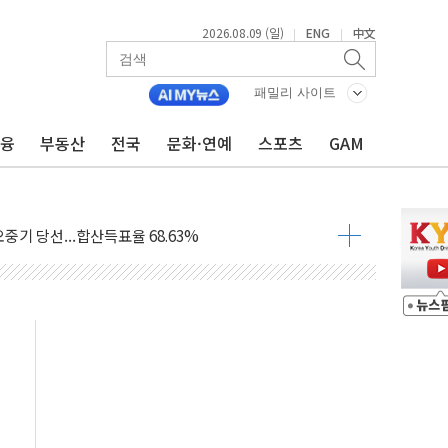
2026.08.09 (일)
ENG
中文
|
|
.'두천~하당'·'올미골교' 차량 통행 선제 제한
고 발생…작업자 1명 숨져
패밀리 사이트
철강 AI융합실증센터' 들어선다
금융
부동산
전국
문화·연예
스포츠
GAM
대 숨진 채 발견...경찰, 조사 중
.48%p 차 선두 유지...金 46.01% vs 鄭 44.53%
기 당선...합산득표율 68.63%
해 10대 구속…범행 후 반려견도 죽여
 정청래에 승리…金 48.54% vs 鄭 44.40%
경선 결과...김민석 48.54% 정청래 44.40%
발표...김민석 47.37% 정청래 45.71% 송영길 6.92%
발표...정청래 47.82% 김민석 46.35% 송영길 5.83%
발표...김민석 50.30% 정청래 41.94% 송영길 7.76%
객 400명 맞이…"마음 잇는 시간 되길"
 지급 확정되나…재상고 앞두고 막판 셈법