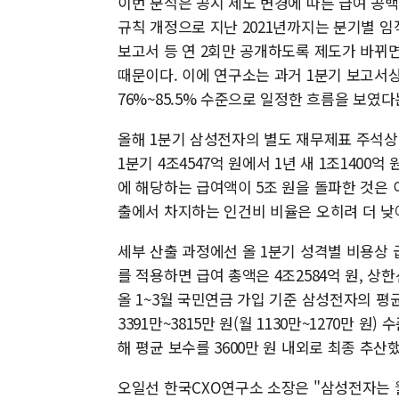
이번 분석은 공시 제도 변경에 따른 급여 공
규칙 개정으로 지난 2021년까지는 분기별 임
보고서 등 연 2회만 공개하도록 제도가 바뀌
때문이다. 이에 연구소는 과거 1분기 보고서
76%~85.5% 수준으로 일정한 흐름을 보였
올해 1분기 삼성전자의 별도 재무제표 주석상 
1분기 4조4547억 원에서 1년 새 1조1400억
에 해당하는 급여액이 5조 원을 돌파한 것은 
출에서 차지하는 인건비 비율은 오히려 더 낮
세부 산출 과정에선 올 1분기 성격별 비용상 급
를 적용하면 급여 총액은 4조2584억 원, 상한
올 1~3월 국민연금 가입 기준 삼성전자의 평균
3391만~3815만 원(월 1130만~1270만 
해 평균 보수를 3600만 원 내외로 최종 추산했
오일선 한국CXO연구소 소장은 "삼성전자는 