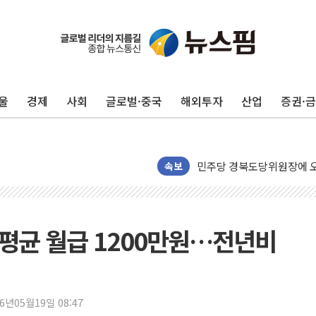
125mm 폭우 쏟아진 울진..
평택 진위면 공장서 질식사
포항 블루밸리 국가산단에 '
울
경제
사회
글로벌·중국
해외투자
산업
증권·
상주 낙동강 선착장 하류서 50
[종합] 김민석, 정청래에 누적 1
민주당 경북도당위원장에 오중
인천서 말다툼 중 어머니 살
속보
김민석, 강원·대구·경북 경선서
[속보] 민주, 강원·대구·경북 
[속보] 민주, 경북 경선 결과 
 평균 월급 1200만원…전년비
[속보] 민주, 대구 경선 결과 
[속보] 민주, 강원 경선 결과 
정재헌 CEO, SKT 장기고
26년05월19일 08:47
최태원, 노소영에 9440억