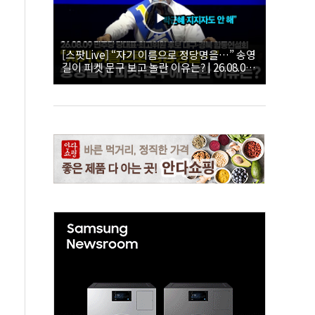
[스팟Live] “자기 이름으로 정당명을…” 송영
길이 피켓 문구 보고 놀란 이유는? | 26.08.09
더불어민주당 당대표·최고위원 후보 대구·경
북 합동연설회