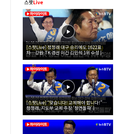
스팟
Live
[스팟Live] 정청래 대구 승리에도 1622표
차…강원·TK 경선 이긴 김민석 1위 수성 |
26.08.09 더불어민주당 당대표·최고위원 후
보 대구·경북 합동연설회
[스팟Live] “맞습니다! 교체해야 합니다!”…
정청래, 지도부 교체 주장 ‘정면돌파’ |
26.08.09 더불어민주당 당대표·최고위원 후
보 대구·경북 합동연설회