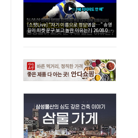
[스팟Live] “자기 이름으로 정당명을…” 송영
길이 피켓 문구 보고 놀란 이유는? | 26.08.09
더불어민주당 당대표·최고위원 후보 대구·경
북 합동연설회