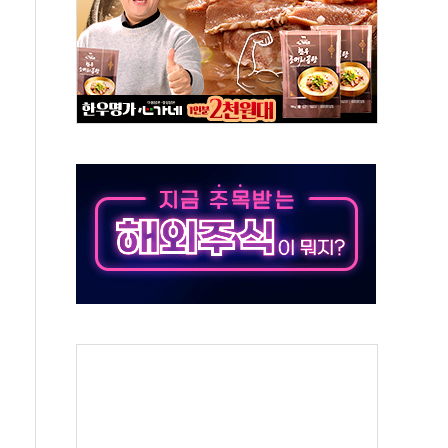
객 400명 맞이…"마음 잇는 시간 되길"
 지급 확정되나…재상고 앞두고 막판 셈법
'행복상자' 전달
극기 거꾸로' 논란…이틀만에 철거
 예술·체육요원 최대 33% 감축
 역대 최대폭 감소한 9.4%↓…유통업계 양극화 심화
 특사'로 콜롬비아 대통령 취임식 참석
시간당 30mm 강한 비...호우 피해 없어
방…野 "청년 우롱 기괴" vs 與 "송구한 해프닝"