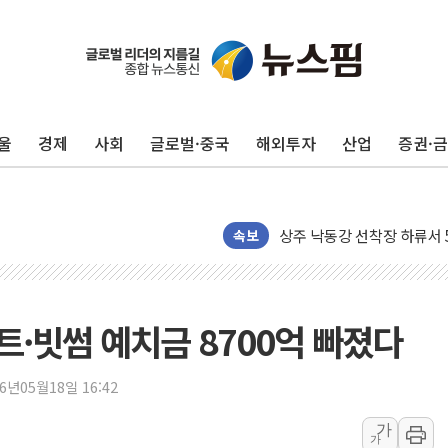
울
경제
사회
글로벌·중국
해외투자
산업
증권·
평택 진위면 공장서 질식사
포항 블루밸리 국가산단에 '
상주 낙동강 선착장 하류서 50
[종합] 김민석, 정청래에 누적 '
속보
민주당 경북도당위원장에 오중
인천서 말다툼 중 어머니 살
김민석, 강원·대구·경북 경선서
·빗썸 예치금 8700억 빠졌다
[속보] 민주, 강원·대구·경북 
[속보] 민주, 경북 경선 결과 
26년05월18일 16:42
[속보] 민주, 대구 경선 결과 
가
가
[속보] 민주, 강원 경선 결과 