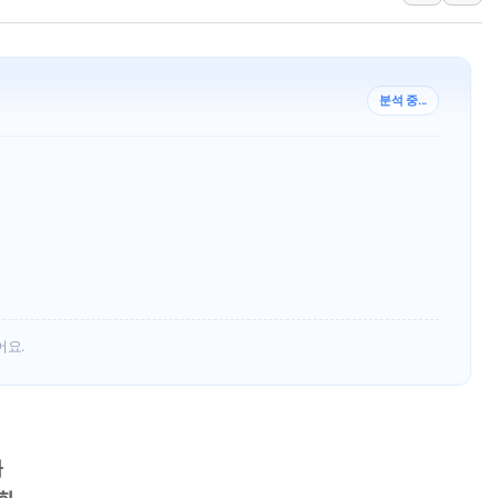
정재헌 CEO, SKT 장기고
최태원, 노소영에 9440억
하나금융, 명동 소상공인에 
분석 중...
인천시 광복절 현수막 '태
병무청, 보충역 전면 손질…
홈플러스發 대형마트 판매,
윤준병·이해민 의원, '정부
'호우·산사태 주의보' 울진 
여야, 황희 '버스 하우스' 공
어요.
화