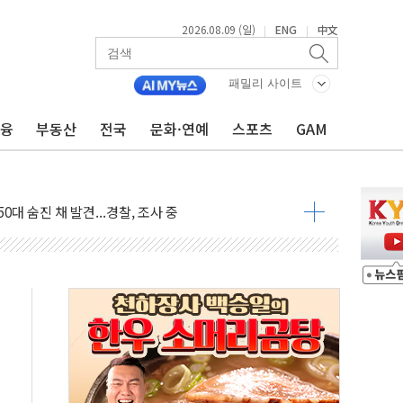
2026.08.09 (일)
ENG
中文
|
|
패밀리 사이트
금융
부동산
전국
문화·연예
스포츠
GAM
고 발생…작업자 1명 숨져
철강 AI융합실증센터' 들어선다
대 숨진 채 발견...경찰, 조사 중
1.48%p' 차 선두 유지...金 46.01% vs 鄭 44.53%
기 당선...합산득표율 68.63%
해 10대 구속…범행 후 반려견도 죽여
 정청래에 승리…金 48.54% vs 鄭 44.40%
경선 결과...김민석 48.54% 정청래 44.40%
발표...김민석 47.37% 정청래 45.71% 송영길 6.92%
발표...정청래 47.82% 김민석 46.35% 송영길 5.83%
발표...김민석 50.30% 정청래 41.94% 송영길 7.76%