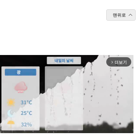
맨위로
더보기
arrow_forward_ios