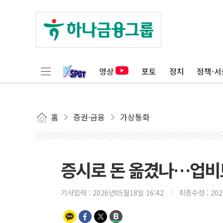
영상
포토
정치
정책·서
홈
증권·금융
가상통화
증시로 돈 옮겼나…업비트
기사입력 :
2026년05월18일 16:42
최종수정 :
20