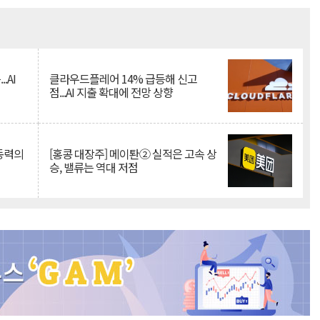
Mute
.AI
클라우드플레어 14% 급등해 신고
점...AI 지출 확대에 전망 상향
 동력의
[홍콩 대장주] 메이퇀② 실적은 고속 상
승, 밸류는 역대 저점