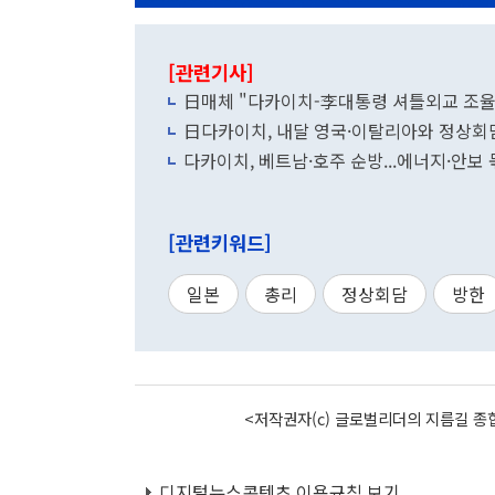
[관련기사]
日매체 "다카이치-李대통령 셔틀외교 조율
日다카이치, 내달 영국·이탈리아와 정상회
다카이치, 베트남·호주 순방...에너지·안보 묶
[관련키워드]
일본
총리
정상회담
방한
<저작권자(c) 글로벌리더의 지름길 종합
디지털뉴스콘텐츠 이용규칙 보기