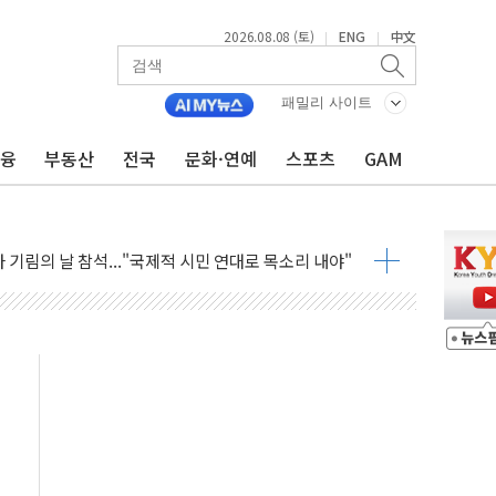
2026.08.08 (토)
ENG
中文
|
|
만지작…공습 한계·탄약 부족 현실화
 최대 50㎜ 폭우…강원 동해안 강한 비 어어져
패밀리 사이트
…60대 환경미화원 수거차에 치여 사망
금융
부동산
전국
문화·연예
스포츠
GAM
흉기 난동…60대 남성 2명 숨져
손해 보는 일 없게"…'결혼 페널티' 22개 과제 손본다
서 모터보트 전복…1명 사망·1명 실종
자 기림의 날 참석..."국제적 시민 연대로 목소리 내야"
질 중 실종 60대 나흘만에 숨진 채 발견
 흉기 살해 10대 아들 체포
 '뻔뻔' 받아친 정청래…제주 연설서 신경전 고조
재검토 지시…與 "적극 환영"·野 "졸속 국정"
주의보…10일까지 최대 3.5m 높은 물결
사망 23명…정부, 비상대응기구 가동
, 수도 베이징도 부동산 규제 철폐