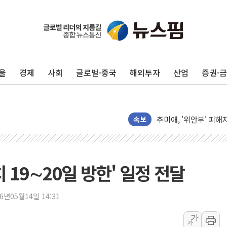
美, 이란전 출구전략 
강릉·동해·삼척 시간당
폐기물 수거하다 참변
울
경제
사회
글로벌·중국
해외투자
산업
증권·
서울 중랑구 주택가서 
李대통령 "결혼 때문에 
여수 오동도 인근 해상
추미애, '위안부' 피해
속보
인천 선재도 갯벌서 해루
인천서 말다툼 중 어머니
'화합' 꺼낸 김민석에
 19∼20일 방한' 일정 전달
李대통령, ISA 개편 
동해중부 전 해상 풍랑
26년05월14일 14:31
연일 폭염에 온열질환 
가
가
中 전방위 아파트 부양