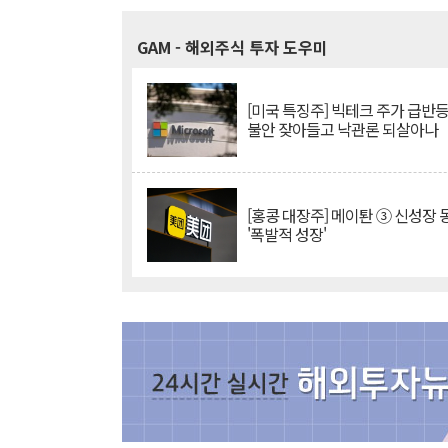
GAM
- 해외주식 투자 도우미
[미국 특징주] 빅테크 주가 급반등..
불안 잦아들고 낙관론 되살아나
[홍콩 대장주] 메이퇀 ③ 신성장
'폭발적 성장'