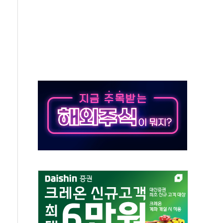
위 상승으로 피서객 7명 고립…전원 구조
별똥별 멍' 운영…페르세우스 유성우 관측
시간당 50mm 이상 폭우…호우경보 발효
0대 숨져…온열질환 여부 조사
능시험 오전 집중 편성…체감온도 38도 넘으면 중단
누르기 방지법' 전면 재검토 지시