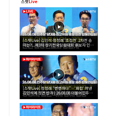
스팟
Live
[스팟Live] 김민석·정청래 ‘초접전’ 2차전 승
자는?...제3차 정기전국당원대회 후보자 인천
합동연설회 생중계 | 26.08.08
[스팟Live] 정청래 “뻔뻔하다”…‘화합’ 꺼낸
김민석에 정면 반격 | 26.08.08 더불어민주당
당대표·최고위원 후보 제주 합동연설회