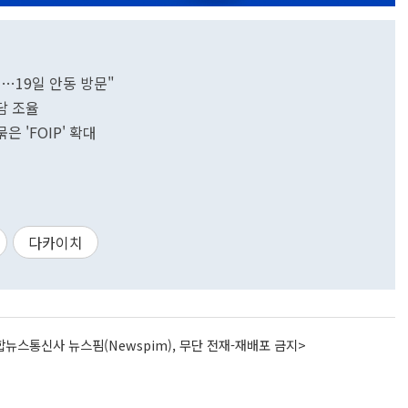
…19일 안동 방문"
담 조율
은 'FOIP' 확대
다카이치
뉴스통신사 뉴스핌(Newspim), 무단 전재-재배포 금지>