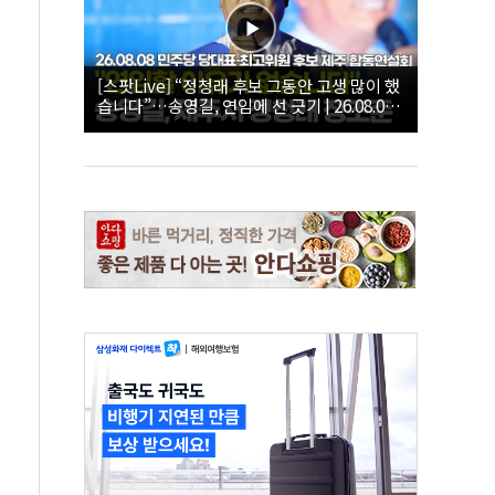
[스팟Live] “정청래 후보 그동안 고생 많이 했
습니다”…송영길, 연임에 선 긋기 | 26.08.08
더불어민주당 당대표·최고위원 후보 제주 합
동연설회