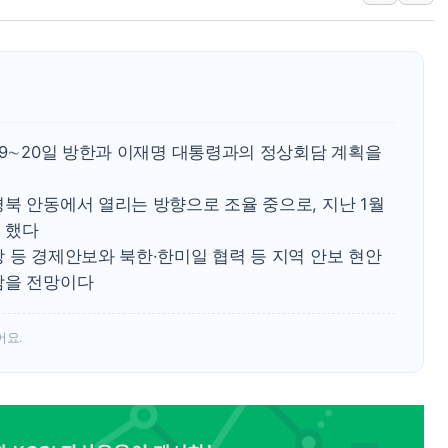
인제 용대리 계곡서 수
동해시, 11~14일 '
강원 중·남부 동해안 
청양 밭에서 일하던 9
폭염에 車 운전면허 기
19∼20일 방한과 이재명 대통령과의 정상회담 계획을
李대통령, 'ISA·주가
북 안동에서 열리는 방향으로 조율 중으로, 지난 1월
 했다
 등 경제안보와 북한·한미일 협력 등 지역 안보 현안
삼을 전망이다
어요.