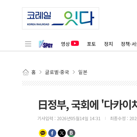
영상
포토
정치
정책·서
홈
글로벌·중국
일본
日정부, 국회에 '다카이치
기사입력 :
2026년05월14일 14:31
최종수정 :
20