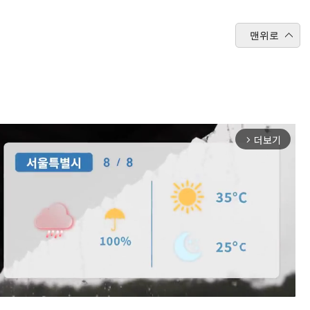
맨위로
더보기
arrow_forward_ios