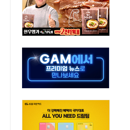
고 재개발·재건축 촉진하는 것이 부동산 정상화"
저 이전 감사 무마' 유병호 감사위원 구속 기소
년 AI 팩토리 매출 본격화
개입...4월 말 '56조원' 사상 최대
스타트업 지원 프로그램 성료
의' 차가원 대표 구속 송치