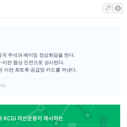
가
장동혁 "규제와 대출 풀
가
[속보] 종합특검, '尹 관
AI에 승부 건 네이버…내
日, 4~6월 105조원 환시 
오렌지플래닛 창업재단, 
경찰, '300억대 사기 혐
중국 주석과 베이징 정상회담을 한다.
-이란 협상 진전으로 성사된다.
은 이란·희토류·공급망 카드를 꺼낸다.
어요.