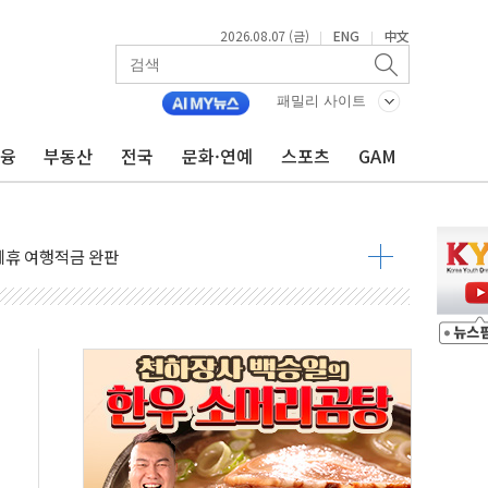
2026.08.07 (금)
ENG
中文
|
|
 4중 추돌…1명 심정지·5명 부상
진화 중...진화헬기 3대 투입
패밀리 사이트
전 사단장 항소심도 징역 3년
금융
부동산
전국
문화·연예
스포츠
GAM
출 첫 2000억원 돌파
4000억 금융 지원
제휴 여행적금 완판
 영업 재개...장바구니에 홈플러스 담아달라" 호소
FO, 금융지주 포용금융 조직개편 신호탄
감사 무마' 유병호 구속 기소
 하락…내린 종목이 두 배 넘어
위…김성환 기후부 장관 "예측범위 벗어나도 즉시대응"
예측"…건설연, AI 위험기상 기술 개발
·인증제도 개선 수혜 기대"
져…대전서 50대 일용직 추락 사망