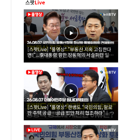
스팟
Live
[스팟Live] *풀영상* "부동산 지옥 고집한다
면!"...李대통령 향한 장동혁의 서슬퍼런 일갈
| 26.08.07 국민의힘 부동산정책 정상화 특별
위원회 전체회의
[스팟Live] *풀영상* 한병도 “국민의힘, 말로
만 주택 공급…공급 법안 처리 협조하라”｜
26.08.07 더불어민주당 원내대책회의