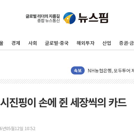
전남광주 화정역 인근 도로
청도 문수리 야산서 산불 
'해병 순직 책임' 임성근 
울
경제
사회
글로벌·중국
해외투자
산업
증권·
헥토이노베이션, 상반기 매
우리은행, 고창해상풍력에 
NH농협은행, 모두투어 
민병덕 "오늘 67개 점포
속보
하나금융이 쏘아 올린 CI
종합특검, '尹 관저 이전 
코스피·코스닥 오전 동반
와 시진핑이 손에 쥔 세장씩의 카드
'입추'인데 연일 찜통더
"최대 2시간 앞서 침수 
유니슨 "국내생산세액공제
26년05월12일 10:52
창호 교체하다 난간 무너