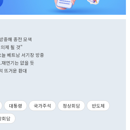
방중해 종전 모색
의제 될 것"
오늘 베트남 서기장 방중
..재연기는 없을 듯
주석 뜨거운 환대
대통령
국가주석
정상회담
반도체
상회담