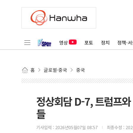
영상
포토
정치
정책·서
홈
글로벌·중국
중국
정상회담 D-7, 트럼프
들
기사입력 :
2026년05월07일 08:57
최종수정 :
20