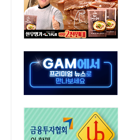
 키운다…대기업 노하우로 창업 생태계 조성
 사망사고 '중부발전 무죄'…"도급인 아닌 발주자"
사고 44차례…보험금 2억원 챙긴 30대 송치
람들도 여름 휴가를 즐겼을까
무원 시험
급 공무원 시험 개편