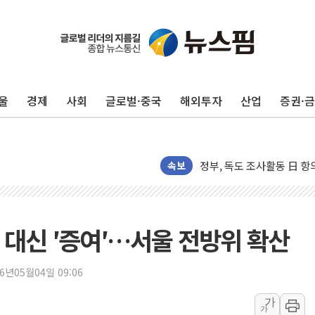
[인사] 국무조정실·국무
롯데백화점, 앰배서더 2기
한수원 "폭염 속 전력수급
울
경제
사회
글로벌·중국
해외투자
산업
증권·
박형수 의원 '선관위 견제·감
장동혁, 李 대통령에 "결혼
정부, 독도 조사활동 日 항
김성회, 국민의힘에 "청년
속보
서울 38도 폭염에 온열질환
[부고] 이승영(한림제약 이
전남광주 남구 한 아파트 
 대신 ′증여′…서울 전방위 확산
'상품권 사면 대출 가능'
지역 일자리·생활인구 늘린 
26년05월04일 09:06
SK하이닉스, 생산·사무직
가
가
주말 대전 아파트서 화재·