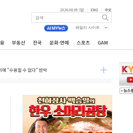
2026.08.09 (일)
ENG
中文
|
|
총리비서실
 모집…지역 크리에이터 확대
패밀리 사이트
 이상무"…김회천 사장, 원전 현장점검
금융
부동산
전국
문화·연예
스포츠
GAM
독 강화' 2개 법 대표 발의
 페널티 만든 건 이 정권…신생아 특례 대출까지 줄여"
의에 "수용할 수 없다" 반박
 결혼까지 정쟁 소재 삼아…청년 삶 가로막는 걸림돌"
 사망자 2명…올해 하루 환자 최다
사)씨 모친상
난간 붕괴…인명피해 없어
 신종 보이스피싱 기승…금감원 소비자경보
주역 찾는다...중기부, 장관 표창 후보자 모집
 아우른 통합노조 설립 추진
정전 잇따라…주민 대피·폭염 속 불편