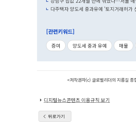
강남구 집값 22개월 만에 꺾였다…서울 매물
다주택자 양도세 중과유예 '토지거래허가 신
[관련키워드]
증여
양도세 중과 유예
매물
<저작권자(c) 글로벌리더의 지름길 종합
디지털뉴스콘텐츠 이용규칙 보기
뒤로가기