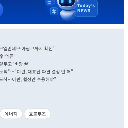
 바브엘만데브·아람코까지 확전"
후 억류"
앞두고 '벼랑 끝'
 도착"…"이란, 대표단 파견 결정 안 해"
 도착…이란, 협상안 수용해야"
에너지
호르무즈