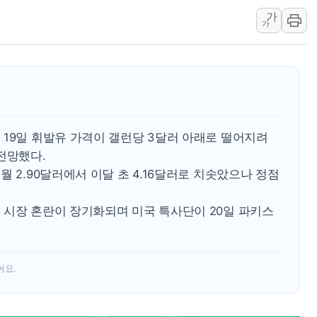
가
[사진] 이슬람 수니파 3개국, 공동방위협정 체결
가
뉴욕증시 개장 전 특징주...아틀라시안·클라우드플레어
보훈부, 미 DPAA와 MOU… "6·25 미군 실종자 7359명
트럼프 "금리 내려야"…파월 때와 달리 워시엔 톤 낮춰
특정 정치인 측근 포항시 정책특보 내정설...포항시 '시끌'
李 "해남 태양광, 대한민국 다음 100년 밑거름…수도권 집
 19일 휘발유 가격이 갤런당 3달러 아래로 떨어지려
李 대통령, '6시간 마라톤 부동산 2차 회의' 주재… "전폭
전망했다.
트럼프, 中 겨냥 폴리실리콘 관세 15% 부과…美 태양광주
 2.90달러에서 이달 초 4.16달러로 치솟았으나 정점
[사진] 빈살만과 에르도안의 만남
 시장 혼란이 장기화되며 미국 특사단이 20일 파키스
어요.