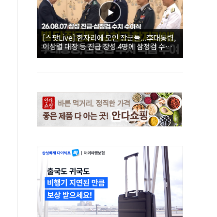
[스팟Live] 한자리에 모인 장군들...李대통령,
이상렬 대장 등 진급 장성 4명에 삼정검 수치
직접 수여｜26.08.07 장성 진급·삼정검 수치
수여식