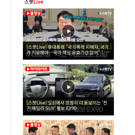
스팟
Live
[스팟Live] 李대통령 "국가폭력 피해자, 국가
가 치유해야…국가 책임 유효기간 없어"｜
26.08.07 국가폭력 피해자 위로 오찬
[스팟Live] 일상에서 장점이 더 돋보이는 '전
기 패밀리 SUV' 볼보 EX90