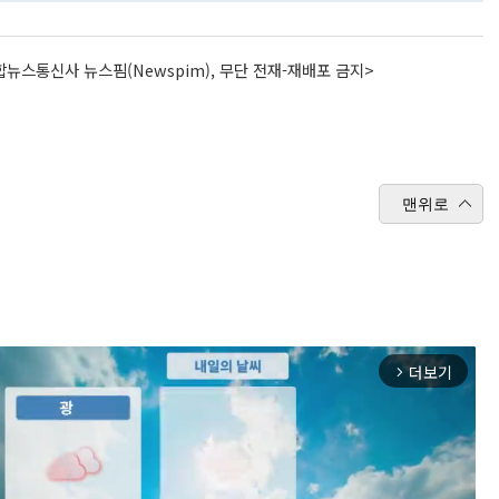
뉴스통신사 뉴스핌(Newspim), 무단 전재-재배포 금지>
맨위로
더보기
arrow_forward_ios