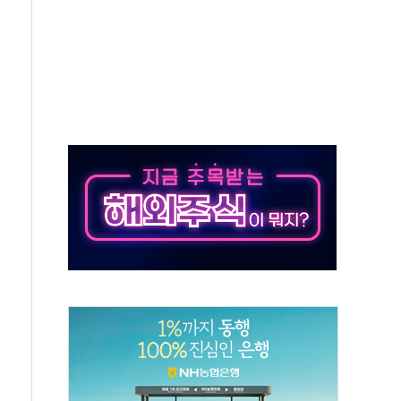
·태양광주↑ VS 트레이드데스크·웬디스↓
 끝까지 찾겠다"
중 완화 전환점"
적 공급 확대·속도전 총력"
 급등