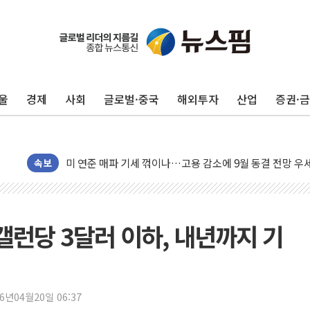
울
경제
사회
글로벌·중국
해외투자
산업
증권·
트럼프, 쿡 연준 이사 해임 재추진…"26일까지 의혹 소명"
유럽증시, 美 고용 예상 밖 부진에 연준 금리 인상 가능성 
미 연준 매파 기세 꺾이나…고용 감소에 9월 동결 전망 우
[종합] 이슬람 수니파 3국, '공동방위협정' 체결… 이스라
속보
트럼프, 백신·자폐증 행정명령 검토…"이르면 다음 주"
美 항소법원, 백악관 무도회장 공사 중단 명령…트럼프 제
이란 핵심 원유 수출항 '하르그섬', 최근 1주일 이상 '올스
갤런당 3달러 이하, 내년까지 기
美 고용 쇼크에 엔화 장중 급등…시장은 "또 개입했나" 촉
[AI MY 뉴스] 뉴욕 반도체주 프리뷰...美 고용 쇼크에 반도
뉴욕증시 프리뷰, 美 고용 쇼크에 금리 인상 우려 후퇴…나
26년04월20일 06:37
[종합] 美 7월 고용 2만3000명 감소 '쇼크'…9월 금리 인