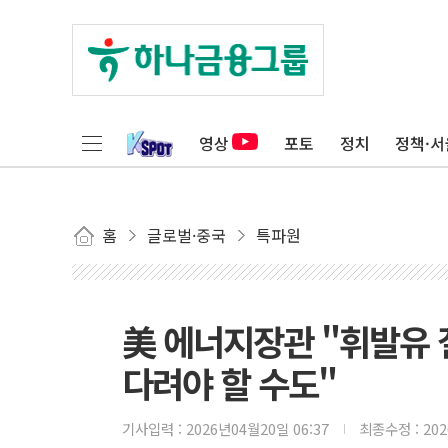
영상
포토
정치
정책·서
홈
글로벌·중국
특파원
美 에너지장관 "휘발유 
다려야 할 수도"
기사입력 :
2026년04월20일 06:37
최종수정 :
20