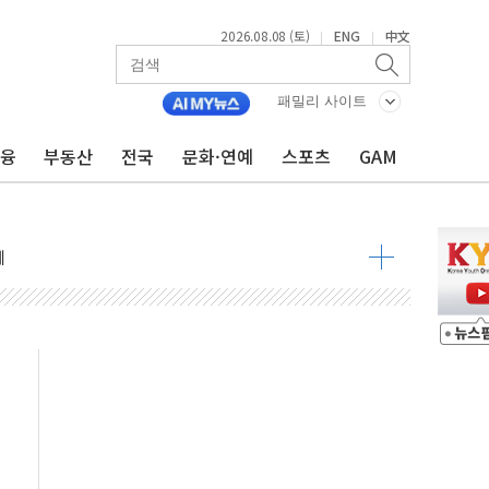
2026.08.08 (토)
ENG
中文
|
|
패밀리 사이트
금융
부동산
전국
문화·연예
스포츠
GAM
 요구
낮아지며 상승… STOXX 600 지수는 나흘 연속 최고치
세
엘·이란 위협에 맞설 자체 억지력 강화
동
톱'… 美 해상봉쇄 영향
각
체주 '활짝'
스닥 선물 1%대 상승
상 기대 후퇴