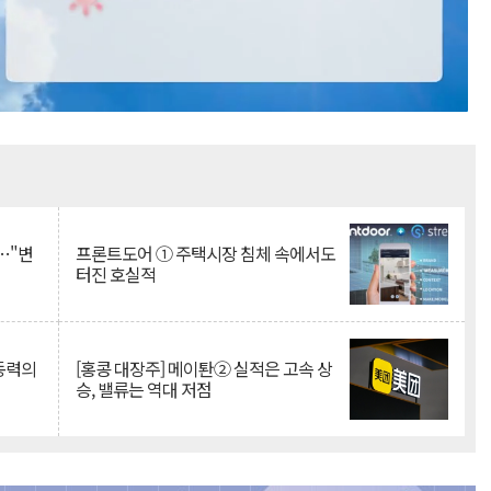
Mute
…"변
프론트도어 ① 주택시장 침체 속에서도
터진 호실적
 동력의
[홍콩 대장주] 메이퇀② 실적은 고속 상
승, 밸류는 역대 저점