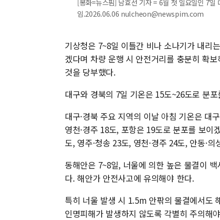
[봉화=뉴스핌] 남효선 기자 = 6월 첫 일요일인 7
임.2026.06.06 nulcheon@newspim.com
기상청은 7~8일 이틀간 비나 소나기가 내리
겠다며 차량 운행 시 안전거리를 충분히 확보
것을 당부했다.
대구와 경북의 7일 기온은 15도~26도로 분포
대구·경북 주요 지역의 이날 아침 기온은 대구 18
영천·경주 18도, 포항은 19도로 분포를 보이겠고
도, 영주·청송 23도, 영천·경주 24도, 안동·
동해안은 7~8일, 너울에 의한 높은 물결이
다. 해안가 안전사고에 유의해야 한다.
특히 너울 발생 시 1.5m 안팎의 물결에서도
인명피해가 발생하지 않도록 각별히 주의해야