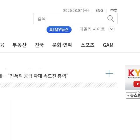
2026.08.07 (금)
ENG
中文
|
|
결
라우드플레어·태양광주↑ VS 트레이드데스크·웬디스↓
패밀리 사이트
자 7359명 끝까지 찾겠다"
금융
부동산
전국
문화·연예
스포츠
GAM
 톤 낮춰
항시 '시끌'
름…수도권 집중 완화 전환점"
주재… "전폭적 공급 확대·속도전 총력"
…美 태양광주 급등
도 놀랍지 않아"
태양광 착공…여의도 1.6배 규모
...금융주 낙폭 커
정책 아냐" 해명
~9일 최대 100mm 호우