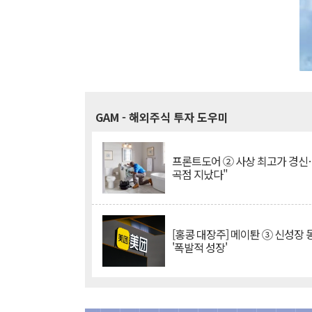
GAM
- 해외주식 투자 도우미
프론트도어 ② 사상 최고가 경신
곡점 지났다"
[홍콩 대장주] 메이퇀 ③ 신성장
'폭발적 성장'