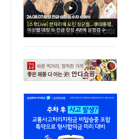
[스팟Live] 한자리에 모인 장군들...李대통령,
이상렬 대장 등 진급 장성 4명에 삼정검 수치
직접 수여｜26.08.07 장성 진급·삼정검 수치
수여식