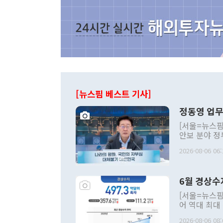
[뉴스핌 베스트 기사]
정동영 업무
[서울=뉴스핌
안보 분야 정
평화공존 발전
2026-08-06 06:
발언 중에는 
언한 것이 있
령은 공개적으
6월 경상수
주의적 희망에
관의 대북 정
[서울=뉴스핌
관 부처 장관
어 역대 최대
관의 무리한 
출 호조로 월
다. [정동영 통일부 장관이 지난달 23일 오후 서울 종로구 정부서울청사에
2026-08-06 08: