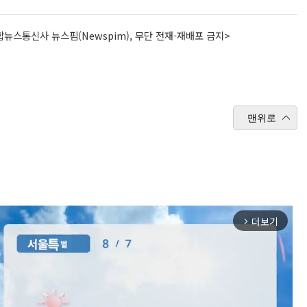
뉴스통신사 뉴스핌(Newspim), 무단 전재-재배포 금지>
맨위로
더보기
arrow_forward_ios