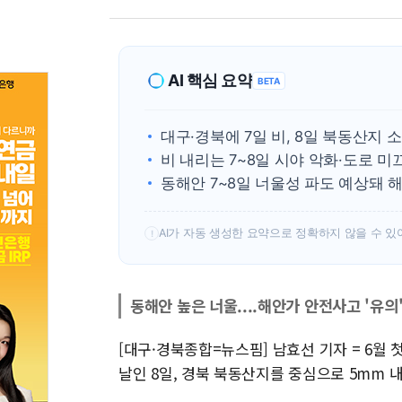
AI 핵심 요약
BETA
대구·경북에 7일 비, 8일 북동산지
비 내리는 7~8일 시야 악화·도로 
동해안 7~8일 너울성 파도 예상돼 
AI가 자동 생성한 요약으로 정확하지 않을 수 있
!
동해안 높은 너울....해안가 안전사고 '유의
[대구·경북종합=뉴스핌] 남효선 기자 = 6월 
날인 8일, 경북 북동산지를 중심으로 5mm 