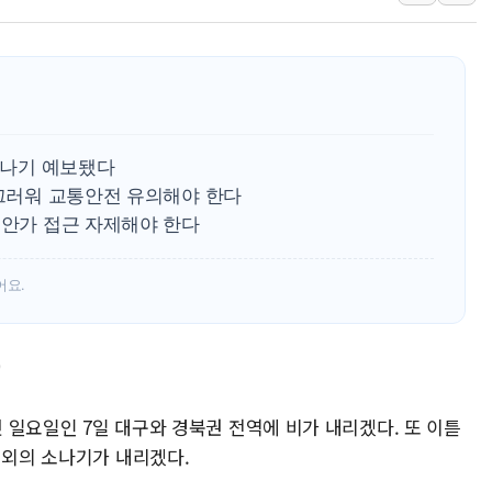
사우디·튀르키예·파키스탄, '공동방위협정' 체
신길동 신축도 3.3㎡당 7250만원…써밋 클라
용산공원·그린벨트로 또 충돌…반복되는 국토부
[AI 부동산 투데이] 특공 전략도 '극과 극'…
[코인시황] 비트코인 6만4000달러대 횡보…고
 소나기 예보됐다
[베트남 증시] 유동성 부진 지속, 강보합 마감
미끄러워 교통안전 유의해야 한다
해안가 접근 자제해야 한다
어요.
'
첫 일요일인 7일 대구와 경북권 전역에 비가 내리겠다. 또 이튿
내외의 소나기가 내리겠다.