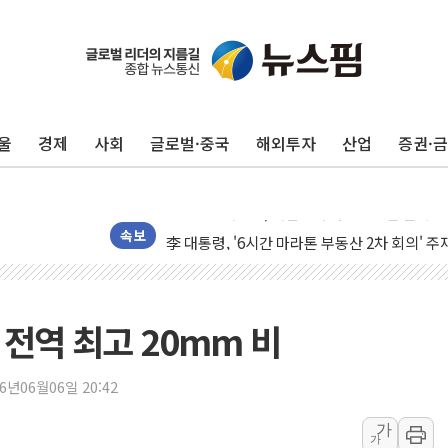
[사진] 이슬람 수니파 3개국, 공동방위협정 체
뉴욕증시 개장 전 특징주...아틀라시안·클
보훈부, 미 DPAA와 MOU… "6·25 미군 실종
울
경제
사회
글로벌·중국
해외투자
산업
증권·
트럼프 "금리 내려야"…파월 때와 달리 워시엔
특정 정치인 측근 포항시 정책특보 내정설...포
李 "해남 태양광, 대한민국 다음 100년 밑거
李 대통령, '6시간 마라톤 부동산 2차 회의' 
속보
트럼프, 中 겨냥 폴리실리콘 관세 15% 부과
[사진] 빈살만과 에르도안의 만남
이란와이어 "이란 최고지도자 위독…곧 사망해
 전역 최고 20mm 비
남동발전, 해남군에 국내 최대 규모 400MW 
[인도증시] 중동 불안 속 유가 상승에 소폭 하락
26년06월06일 20:42
황희 '폐버스 청년주택' SNS 글 역풍에 "정부
가
가
폭염 누그러지고 가뭄 숙지나...경북동해안권 8