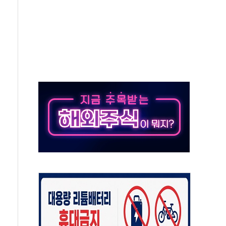
결… 수니파 국가들의 새 안보 협력 구도
비온 59㎡ 18억원대
-서울시 '정책 엇박자'
생애최초만 경쟁 치열
래·ETF 매수에도 고유가·금리·입법 지연 '삼중 부담'
...석유·가스주 올랐지만 빈그룹이 상쇄