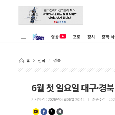
영상
포토
정치
정책·서
홈
전국
경북
6월 첫 일요일 대구·경북
기사입력 :
2026년06월06일 20:42
최종수정 :
20