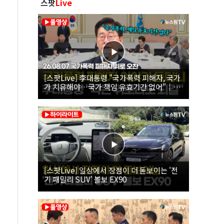
스팟
Live
[스팟Live] 李대통령 "국가폭력 피해자, 국가
가 치유해야…국가 책임 유효기간 없어"｜
26.08.07 국가폭력 피해자 위로 오찬
[스팟Live] 일상에서 장점이 더 돋보이는 '전
기 패밀리 SUV' 볼보 EX90