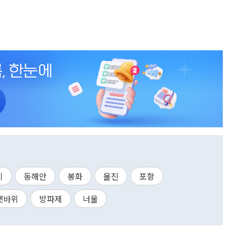
기
동해안
봉화
울진
포항
갯바위
방파제
너울