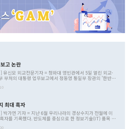
보고 논란
] 유신모 외교전문기자 = 청와대 영빈관에서 5일 열린 외교·
부 부처의 대통령 업무보고에서 정동영 통일부 장관의 '한반도
 구상'과 업무보고 발언이 논란을 빚고 있다. 이날 정 장관의
10
정부 내 조율을 거치지 않은 사안을 정책으로 추진하겠다고 공
는가 하면 사실 관계에 맞지 않은 설명도 있었다. 이재명 대통
로 신중을 기해 달라고 경고했고, 조현 외교부 장관은 '이상
지 최대 흑자
 근거한 비현실적 구상'이라는 비판을 내놨다. 그동안 정 장
책 관련 발언이 물의를 빚은 적은 여러 번 있지만 대통령과 유
] 박가연 기자 = 지난 6월 우리나라의 경상수지가 전월에 이
이 공개적으로 부정적 입장을 표명한 것은 이례적이다. 정 장
 흑자를 기록했다. 반도체를 중심으로 한 정보기술(IT) 품목 수
대북 접근법과 월권을 제어해야 한다는 목소리도 높아지고 있
간 상품수출이 처음으로 1000억달러를 넘어선 영향이다. [자
00