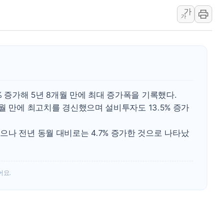
가
美 항소법원, 백악관 무도회장 공사 중단 명령…트럼프 제
가
이란 핵심 원유 수출항 '하르그섬', 최근 1주일 이상 '올스
美 고용 쇼크에 엔화 장중 급등…시장은 "또 개입했나" 촉
[AI MY 뉴스] 뉴욕 반도체주 프리뷰...美 고용 쇼크에 반도
뉴욕증시 프리뷰, 美 고용 쇼크에 금리 인상 우려 후퇴…나
[종합] 美 7월 고용 2만3000명 감소 '쇼크'…9월 금리 인
% 증가해 5년 8개월 만에 최대 증가폭을 기록했다.
[사진] 이슬람 수니파 3개국, 공동방위협정 체결
1개월 만에 최고치를 경신했으며 설비투자도 13.5% 증가
뉴욕증시 개장 전 특징주...아틀라시안·클라우드플레어
보훈부, 미 DPAA와 MOU… "6·25 미군 실종자 7359명
나 전년 동월 대비로는 4.7% 증가한 것으로 나타났
트럼프 "금리 내려야"…파월 때와 달리 워시엔 톤 낮춰
특정 정치인 측근 포항시 정책특보 내정설...포항시 '시끌'
李 "해남 태양광, 대한민국 다음 100년 밑거름…수도권 집
어요.