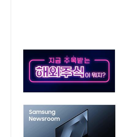
동
톱'… 美 해상봉쇄 영향
각
체주 '활짝'
스닥 선물 1%대 상승
상 기대 후퇴
·태양광주↑ VS 트레이드데스크·웬디스↓
 끝까지 찾겠다"
중 완화 전환점"