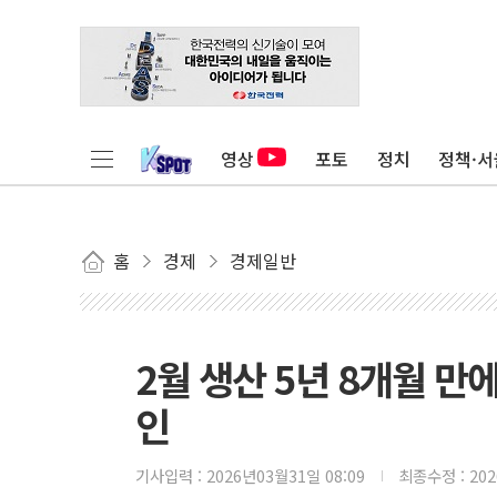
영상
포토
정치
정책·서
홈
경제
경제일반
2월 생산 5년 8개월 만
인
기사입력 :
2026년03월31일 08:09
최종수정 :
20