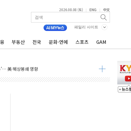
2026.08.08 (토)
ENG
中文
|
|
패밀리 사이트
금융
부동산
전국
문화·연예
스포츠
GAM
 정청래 격차 확대'
타진
최고치
 요구
낮아지며 상승… STOXX 600 지수는 나흘 연속 최고치
세
엘·이란 위협에 맞설 자체 억지력 강화