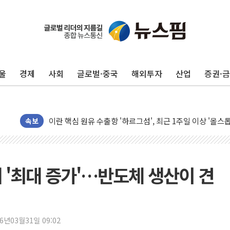
울
경제
사회
글로벌·중국
해외투자
산업
증권·
민주, 오늘 제주·인천 경선 결과 발표...'김민석 재역전 vs
속보
한상협, 업계 개인정보 보안 새판 짠다…'자율규제단체' 
뉴욕증시, 고용 쇼크에 금리 인상 우려 후퇴…S&P500 
트럼프, 쿡 연준 이사 해임 재추진…"26일까지 의혹 소명"
에 '최대 증가'…반도체 생산이 견
유럽증시, 美 고용 예상 밖 부진에 연준 금리 인상 가능성 
미 연준 매파 기세 꺾이나…고용 감소에 9월 동결 전망 우
[종합] 이슬람 수니파 3국, '공동방위협정' 체결… 이스라
26년03월31일 09:02
트럼프, 백신·자폐증 행정명령 검토…"이르면 다음 주"