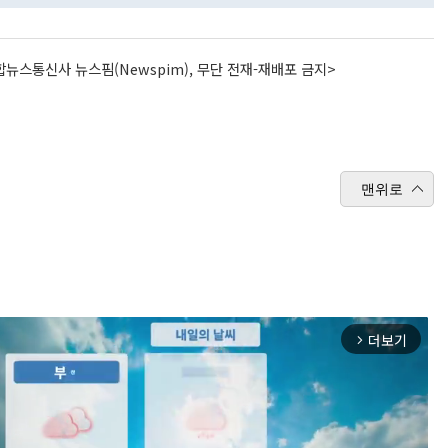
뉴스통신사 뉴스핌(Newspim), 무단 전재-재배포 금지>
맨위로
더보기
arrow_forward_ios