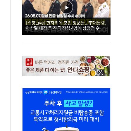
[스팟Live] 한자리에 모인 장군들...李대통령,
이상렬 대장 등 진급 장성 4명에 삼정검 수치
직접 수여｜26.08.07 장성 진급·삼정검 수치
수여식