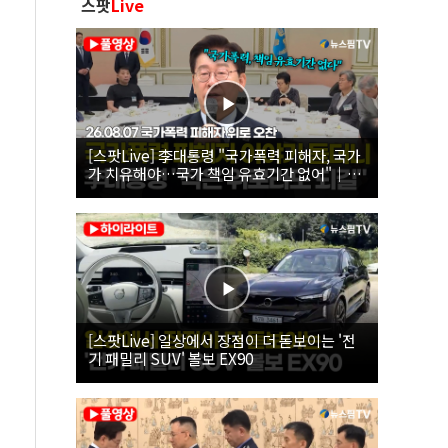
스팟
Live
[스팟Live] 李대통령 "국가폭력 피해자, 국가
가 치유해야…국가 책임 유효기간 없어"｜
26.08.07 국가폭력 피해자 위로 오찬
[스팟Live] 일상에서 장점이 더 돋보이는 '전
기 패밀리 SUV' 볼보 EX90