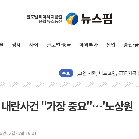
울
경제
사회
글로벌·중국
해외투자
산업
증권·
해군과 함께하는 '불금전파, 송정'
강원도 폭염특보 11일째…온열질환
[코인 시황] 비트코인, ETF 
속보
[르포] 39도 폭염 속 잠실 개표소 
강원·전라권 폭염중대경보 확대…
빚투·레버리지 줄었지만, 반도체 
, 내란사건 "가장 중요"…'노상원
양주 가전제품 창고서 화재…차량 
[2보] 북한, 원산서 동해상 단거
종로·중구 오피스 78%가 준공 
26년02월25일 16:01
법원, '관저 이전 봐주기 감사' 