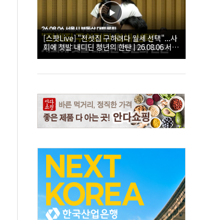
[스팟Live] "전셋집 구하려다 월세 선택"...사
회에 첫발 내디딘 청년의 한탄 | 26.08.06 서울
시 부동산 대토론회