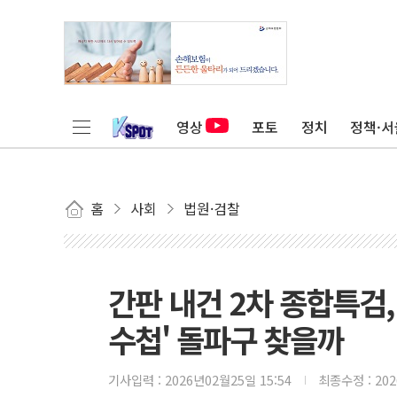
영상
포토
정치
정책·서
홈
사회
법원·검찰
간판 내건 2차 종합특검
수첩' 돌파구 찾을까
기사입력 :
2026년02월25일 15:54
최종수정 :
20