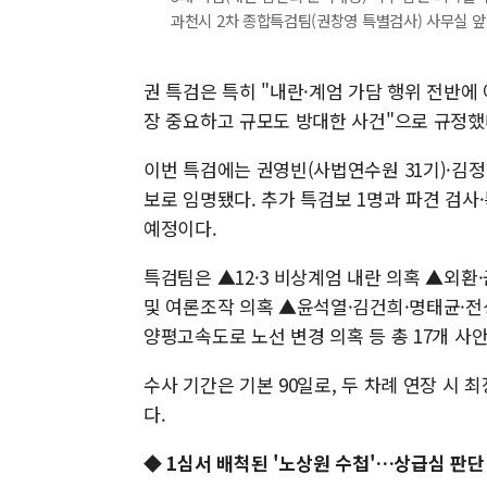
과천시 2차 종합특검팀(권창영 특별검사) 사무실 앞에
권 특검은 특히 "내란·계엄 가담 행위 전반에
장 중요하고 규모도 방대한 사건"으로 규정했
이번 특검에는 권영빈(사법연수원 31기)·김정민
보로 임명됐다. 추가 특검보 1명과 파견 검
예정이다.
특검팀은 ▲12·3 비상계엄 내란 의혹 ▲외환
및 여론조작 의혹 ▲윤석열·김건희·명태균·전
양평고속도로 노선 변경 의혹 등 총 17개 사
수사 기간은 기본 90일로, 두 차례 연장 시 
다.
◆ 1심서 배척된 '노상원 수첩'…상급심 판단