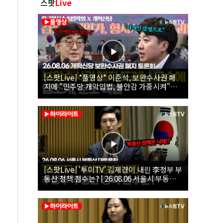
스팟
Live
[스팟Live] *풀영상* 이준석, 보완수사권 폐
지에 "민주당 개악입법, 불안감 가중시켜"｜
26.08.06 개혁신당 보완수사권 폐지 토론회
[스팟Live] '투미TV' 김제경이 내린 李정부 부
동산 정책 점수는? | 26.08.06 서울시 부동산
대토론회