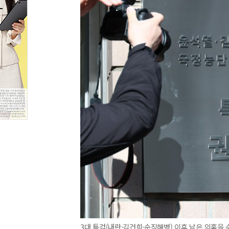
3대 특검(내란·김건희·순직해병) 이후 남은 의혹을 