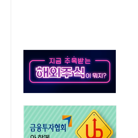
사개혁위에 보완수사권 폐지 우려 전달
수무책… 패트리엇 미사일 지원, 작년의 3분의 1
 불구속 송치
차 조사…'당정대 회의' 한동훈·방기선 수사도 속도
 절정…서울 한낮 39도
…30여분 만에 진화
연으로 형사사법 틀 바꿔…국민 불안감 가중"
억원…전년 比 21.2%↑
광…지역펀드 9·10호 확정
체 발사