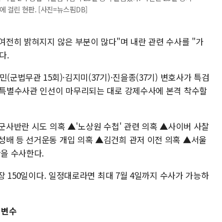
 걸린 현판. [사진=뉴스핌DB]
 여전히 밝혀지지 않은 부분이 많다"며 내란 관련 수사를 "가
다.
(군법무관 15회)·김지미(37기)·진을종(37기) 변호사가 특검
사·특별수사관 인선이 마무리되는 대로 강제수사에 본격 착수할
·군사반란 시도 의혹 ▲'노상원 수첩' 관련 의혹 ▲사이버 사찰
성배 등 선거운동 개입 의혹 ▲김건희 관저 이전 의혹 ▲서울
안을 수사한다.
최장 150일이다. 일정대로라면 최대 7월 4일까지 수사가 가능하
 변수