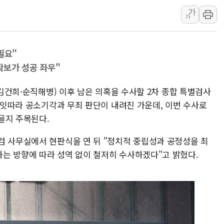
가
성폭력 피해자 보호단체, 경찰수
가
우크라, 러 탄도미사일 공격에 속
"5.18은 북한 지령" 설교한 목사
필요"
[종합] 특검, '양평' 원희룡 2
 확보가 성공 좌우"
[내일날씨] 절기상 '입추'에 폭염
제천 바이오밸리 공장 옥상서 불
·김건희·순직해병) 이후 남은 의혹을 수사할 2차 종합 특별검사
개혁신당 "민주, '盧 수사' 악
서 잇따라 공소기각과 무죄 판단이 내려진 가운데, 이번 수사로
을지 주목된다.
CJ온스타일, 2분기 영업익 260
AI 연산은 포항, 전력 저장은 영
검 사무실에서 현판식을 연 뒤 "정치적 중립성과 공정성을 최
[속보] 북, 동해상으로 미상 발사
는 방향에 따라 성역 없이 철저히 수사하겠다"고 밝혔다.