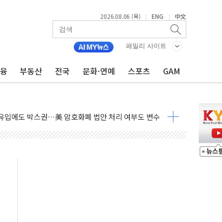
2026.08.06 (목)
ENG
中文
|
|
패밀리 사이트
금융
부동산
전국
문화·연예
스포츠
GAM
 시즌2
·가축 피해 최소화 '총력 대응'
자금 유입에도 박스권…美 암호화폐 법안 처리 여부도 변수
시위 '62일째'..."대부분 여기서 상주"
온열질환자 2665명·사망 23명
두 종목에 코스피 '휘청'
3대·건물 1동 전소
리 탄도미사일 발사
10년 이상…리뉴얼이 경쟁력 가른다
유병호 구속적부심 기각