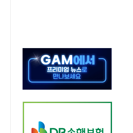
생애최초만 경쟁 치열
래·ETF 매수에도 고유가·금리·입법 지연 '삼중 부담'
...석유·가스주 올랐지만 빈그룹이 상쇄
총수요 104.3GW 기록
 위기 고조되는 또 다른 중동 화약고
름나기 [뉴스핌 줌인]