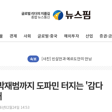
트럼프 "금리 내려야"…파월 때와 달리 워시엔
특정 정치인 측근 포항시 정책특보 내정설...포
李 "해남 태양광, 대한민국 다음 100년 밑거
울
경제
사회
글로벌·중국
해외투자
산업
증권·
李 대통령, '6시간 마라톤 부동산 2차 회의' 
트럼프, 中 겨냥 폴리실리콘 관세 15% 부과
[사진] 빈살만과 에르도안의 만남
이란와이어 "이란 최고지도자 위독…곧 사망해
속보
남동발전, 해남군에 국내 최대 규모 400MW 
[인도증시] 중동 불안 속 유가 상승에 소폭 하락
황희 '폐버스 청년주택' SNS 글 역풍에 "정부
 박재범까지 도파민 터지는 '감다
폭염 누그러지고 가뭄 숙지나...경북동해안권 8
개
사우디·튀르키예·파키스탄, '공동방위협정' 체
신길동 신축도 3.3㎡당 7250만원…써밋 클라
26년02월24일 14:53
용산공원·그린벨트로 또 충돌…반복되는 국토부