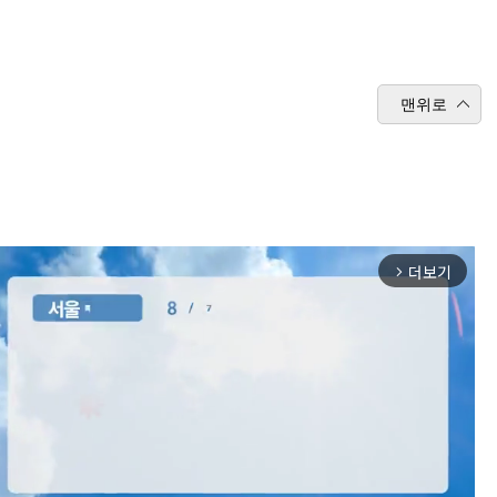
맨위로
더보기
arrow_forward_ios