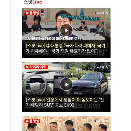
스팟
Live
[스팟Live] 李대통령 "국가폭력 피해자, 국가
가 치유해야…국가 책임 유효기간 없어"｜
26.08.07 국가폭력 피해자 위로 오찬
[스팟Live] 일상에서 장점이 더 돋보이는 '전
기 패밀리 SUV' 볼보 EX90