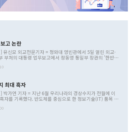
보고 논란
] 유신모 외교전문기자 = 청와대 영빈관에서 5일 열린 외교·
부 부처의 대통령 업무보고에서 정동영 통일부 장관의 '한반도
 구상'과 업무보고 발언이 논란을 빚고 있다. 이날 정 장관의
10
정부 내 조율을 거치지 않은 사안을 정책으로 추진하겠다고 공
는가 하면 사실 관계에 맞지 않은 설명도 있었다. 이재명 대통
로 신중을 기해 달라고 경고했고, 조현 외교부 장관은 '이상
지 최대 흑자
 근거한 비현실적 구상'이라는 비판을 내놨다. 그동안 정 장
책 관련 발언이 물의를 빚은 적은 여러 번 있지만 대통령과 유
] 박가연 기자 = 지난 6월 우리나라의 경상수지가 전월에 이
이 공개적으로 부정적 입장을 표명한 것은 이례적이다. 정 장
 흑자를 기록했다. 반도체를 중심으로 한 정보기술(IT) 품목 수
대북 접근법과 월권을 제어해야 한다는 목소리도 높아지고 있
간 상품수출이 처음으로 1000억달러를 넘어선 영향이다. [자
00
 따르
기자간담회를 하고 있다. [사진=통일부] 2026.07.23 ◆통일
 경상수지는 497억3000만달러 흑자로 집계됐다. 전월(386억
 넘어선 주장 정 장관은 이날 업무보고에서 '한반도 평화공존
)에 이어 두 달 연속 월간 기준 역대 최대 기록을 갈아치웠다.
 설명하면서 이재명 정부 2년차 핵심 과제로 상호 존중·평화
해 상반기 누적 경상수지 흑자는 1910억1000만달러를 기록
·핵 없는 한반도 등 3대 기본 방향을 제시했다. 정 장관은 "대