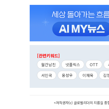
[관련키워드]
월간남친
넷플릭스
OTT
서인국
옹성우
이재욱
김
<저작권자(c) 글로벌리더의 지름길 종합