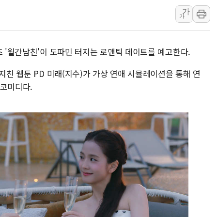
가
[AI 부동산 투데이] 특공 전략도 '극과 극'…
가
[코인시황] 비트코인 6만4000달러대 횡보…고
[베트남 증시] 유동성 부진 지속, 강보합 마감
즈 '월간남친'이 도파민 터지는 로맨틱 데이트를 예고한다.
'찜통더위'에 전력수요 역대 최고치 경신…한낮 
후티 반군, 예멘 정부군과 사우디 동시 공격…
 지친 웹툰 PD 미래(지수)가 가상 연애 시뮬레이션을 통해 연
42.5도 역대급 폭염…동물들도 특별식으로 여
코미디​다.