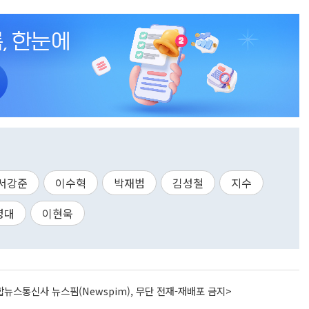
서강준
이수혁
박재범
김성철
지수
영대
이현욱
뉴스통신사 뉴스핌(Newspim), 무단 전재-재배포 금지>