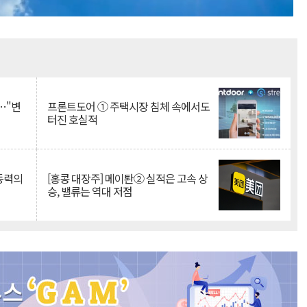
Mute
…"변
프론트도어 ① 주택시장 침체 속에서도
터진 호실적
 동력의
[홍콩 대장주] 메이퇀② 실적은 고속 상
승, 밸류는 역대 저점