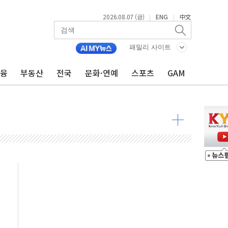
2026.08.07 (금)
ENG
中文
|
|
 톤 낮춰
항시 '시끌'
패밀리 사이트
름…수도권 집중 완화 전환점"
금융
부동산
전국
문화·연예
스포츠
GAM
주재… "전폭적 공급 확대·속도전 총력"
…美 태양광주 급등
도 놀랍지 않아"
태양광 착공…여의도 1.6배 규모
...금융주 낙폭 커
정책 아냐" 해명
~9일 최대 100mm 호우
결… 수니파 국가들의 새 안보 협력 구도
비온 59㎡ 18억원대
-서울시 '정책 엇박자'