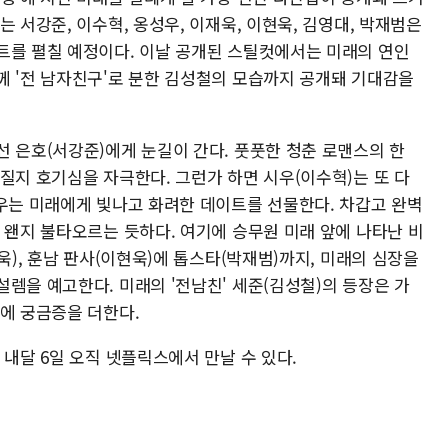
는 서강준, 이수혁, 옹성우, 이재욱, 이현욱, 김영대, 박재범은
트를 펼칠 예정이다. 이날 공개된 스틸컷에서는 미래의 연인
께 '전 남자친구'로 분한 김성철의 모습까지 공개돼 기대감을
선 은호(서강준)에게 눈길이 간다. 풋풋한 청춘 로맨스의 한
질지 호기심을 자극한다. 그런가 하면 시우(이수혁)는 또 다
시우는 미래에게 빛나고 화려한 데이트를 선물한다. 차갑고 완벽
 왠지 불타오르는 듯하다. 여기에 승무원 미래 앞에 나타난 비
욱), 훈남 판사(이현욱)에 톱스타(박재범)까지, 미래의 심장을
렘을 예고한다. 미래의 '전남친' 세준(김성철)의 등장은 가
리에 궁금증을 더한다.
 내달 6일 오직 넷플릭스에서 만날 수 있다.