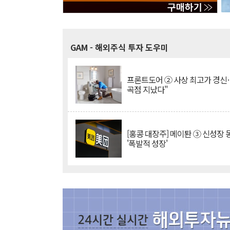
GAM
- 해외주식 투자 도우미
프론트도어 ② 사상 최고가 경신
곡점 지났다"
[홍콩 대장주] 메이퇀 ③ 신성장
'폭발적 성장'