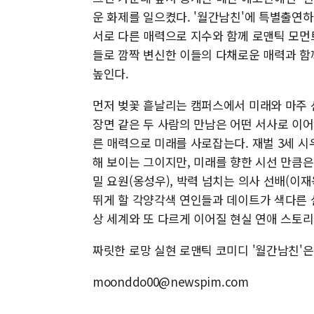
운 화제를 일으켰다. '​월간남친'에 특별출연하
서로 다른 매력으로 지수와 함께 로맨틱 모먼
들로 깜짝 변신한 이들의 다채로운 매력과 함
높인다.
먼저 벚꽃 흩날리는 캠퍼스에서 미래와 마주 
장면 같은 두 사람의 만남은 어떤 서사로 이어
른 매력으로 미래를 사로잡는다. 재벌 3세 
해 보이는 그이지만, 미래를 향한 시선 만큼은
밀 요원(옹성우), 박력 넘치는 의사 선배(이재
뛰게 할 각양각색 연인들과 데이트가 색다른 설
상 세계와 또 다르게 이어질 현실 연애 스토
짜릿한 로망 실현 로맨틱 코미디 '월간남친'은
moonddo00@newspim.com