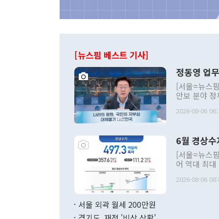
[뉴스핌 베스트 기사]
정동영 업무
[서울=뉴스핌
안보 분야 정
평화공존 발전
2026-08-06 06:
발언 중에는 
언한 것이 있
령은 공개적으
6월 경상수
주의적 희망에
관의 대북 정
[서울=뉴스핌
관 부처 장관
어 역대 최대
관의 무리한 
출 호조로 월
다. [정동영 통일부 장관이 지난달 23일 오후 서울 종로구 정부서울청사에
2026-08-06 08:
료=한국은행] 한국은행이 6일 발표한 '2026년 6월 국제수지(잠정)'에
서 취임 1주년 
면 지난 6월
부 장관 권한
1000만달러
서울 외곽 월세 200만원
발전 구상'을
이에 따라 올
적 갈등 해결
경기도, 재정 '비상 상황'