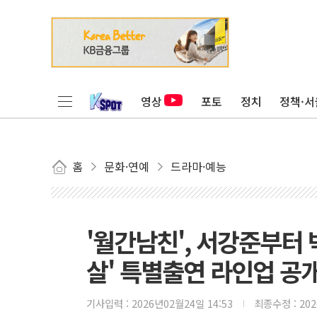
영상
포토
정치
정책·서
홈
문화·연예
드라마·예능
'월간남친', 서강준부터
살' 특별출연 라인업 공
기사입력 :
2026년02월24일 14:53
최종수정 :
20