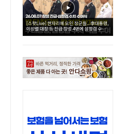
[스팟Live] 한자리에 모인 장군들...李대통령,
이상렬 대장 등 진급 장성 4명에 삼정검 수치
직접 수여｜26.08.07 장성 진급·삼정검 수치
수여식