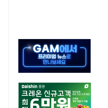
야, 경쟁상대 中과 비교해야"
하는 '선봉'의 대민 봉사
미사일 1발 발사… 올해 10번째·42일 만 도발
 새 안보 위기… 반군·마약카르텔이 습득해 전투 활용
어선 구조
무해한 표면 부식 물질"
분만에 진화...외국인 노동자 숨져
즌2
축 피해 최소화 '총력 대응'