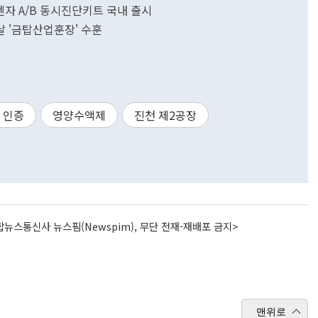
자 A/B 동시진단키트 국내 출시
 '금탑산업훈장' 수훈
 인증
영양수액제
진천 제2공장
뉴스통신사 뉴스핌(Newspim), 무단 전재-재배포 금지>
맨위로