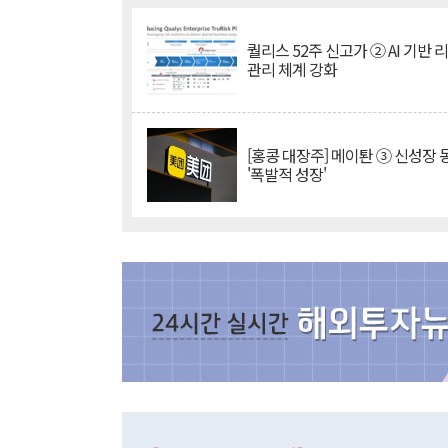
퀄리스 52주 신고가 ② AI 기반 
관리 체계 강화
[홍콩 대장주] 메이퇀 ③ 신성장
'폭발적 성장'