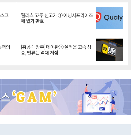
리스크
퀄리스 52주 신고가 ① 어닝서프라이즈
에 월가 환호
 동력의
[홍콩 대장주] 메이퇀② 실적은 고속 상
승, 밸류는 역대 저점