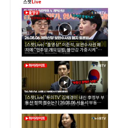
스팟
Live
[스팟Live] *풀영상* 이준석, 보완수사권 폐
지에 "민주당 개악입법, 불안감 가중시켜"｜
26.08.06 개혁신당 보완수사권 폐지 토론회
[스팟Live] '투미TV' 김제경이 내린 李정부 부
동산 정책 점수는? | 26.08.06 서울시 부동산
대토론회