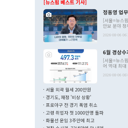
[뉴스핌 베스트 기사]
정동영 업무
[서울=뉴스핌
안보 분야 정
평화공존 발전
2026-08-06 06:
발언 중에는 
언한 것이 있
령은 공개적으
6월 경상수
주의적 희망에
관의 대북 정
[서울=뉴스핌
관 부처 장관
어 역대 최대
관의 무리한 
출 호조로 월
다. [정동영 통일부 장관이 지난달 23일 오후 서울 종로구 정부서울청사에
2026-08-06 08:
료=한국은행] 한국은행이 6일 발표한 '2026년 6월 국제수지(잠정)'에
서 취임 1주년 
면 지난 6월
부 장관 권한
1000만달러
서울 외곽 월세 200만원
발전 구상'을
이에 따라 올
적 갈등 해결
경기도, 재정 '비상 상황'
했다. 경상수
결과 혐오의 
9000만달러
프로야구 전 경기 폭염 취소
년간의 CVI
지 기준 상품
고령 취업자 첫 1000만명 돌파
무너졌다고도 
며 월간 기준
현실을 바꾸는
달러로 38.
화물선 운임 3주만에 최고
를 평화 체제
196.9% 급