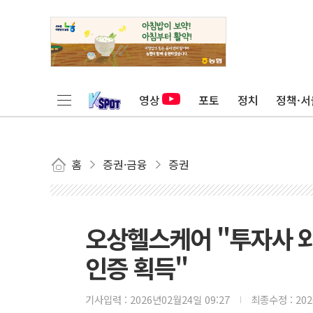
영상
포토
정치
정책·서
홈
증권·금융
증권
오상헬스케어 "투자사 와
인증 획득"
기사입력 :
2026년02월24일 09:27
최종수정 :
20