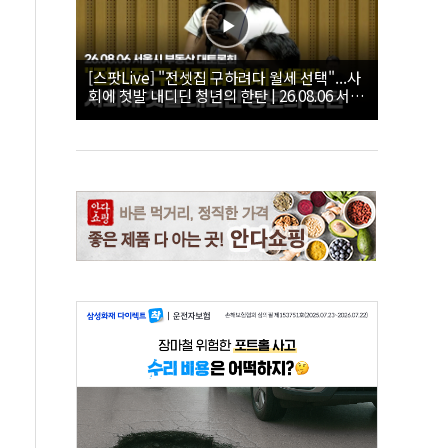
[스팟Live] "전셋집 구하려다 월세 선택"...사
회에 첫발 내디딘 청년의 한탄 | 26.08.06 서울
시 부동산 대토론회