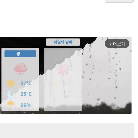
더보기
arrow_forward_ios
Mute