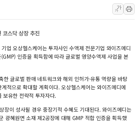
가
김정관 산업부 장관 "주 52시간 손봐
가
해군 1함대 창설 80주년…지역과 함께
[3보] 북, 원산서 동해로 단거리 탄도
년 코스닥 상장 추진
우크라 드론 전술, 중남미 콜롬비아에
동해해경, 독도 해상서 부유물 감긴 
션 기업 오상헬스케어는 투자사인 수액제 전문기업 와이즈메디
주한미군 "오산기지 누출, 백린 아닌 
(GMP) 인증을 획득함에 따라 글로벌 영양수액제 사업을 본
구미 폐염산처리업체서 불 2시간30여
해군과 함께하는 '불금전파, 송정' 시
구축한 글로벌 판매 네트워크와 해외 인허가·유통 역량을 바탕
강원도 폭염특보 11일째…온열질환·가
단계적으로 확대할 계획이다. 오상헬스케어는 와이즈메디에
)를 보유한 전략적 투자자다.
닥 상장이 성사될 경우 중장기적 수혜도 기대된다. 와이즈메디는
 광혜원면 소재 제2공장에 대해 GMP 적합 인증을 획득했