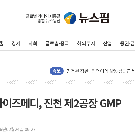
울
경제
사회
글로벌·중국
해외투자
산업
증권·
구광모, 내주 실리콘밸리서 젠슨 황 
뉴욕증시 개장 전 특징주...모더나
김정관 장관 "영업이익 N% 성과급
뉴욕증시 프리뷰, 미 주가선물 AI주
속보
청와대, 북한 단거리 탄도미사일 발사
금값 7주 만에 최고…美 고용 둔화·
[인도증시] 중동 긴장 완화에 실적 호
이즈메디, 진천 제2공장 GMP
러, 1인칭시점 드론으로 우크라 민간
[베트남 증시] 지수 하락 속 'DGC
'월가의 황제' 다이먼 "금융시장 레
26년02월24일 09:27
양주 섬유염색공장서 화재 1명 중상…