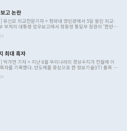
보고 논란
] 유신모 외교전문기자 = 청와대 영빈관에서 5일 열린 외교·
부 부처의 대통령 업무보고에서 정동영 통일부 장관의 '한반도
 구상'과 업무보고 발언이 논란을 빚고 있다. 이날 정 장관의
10
정부 내 조율을 거치지 않은 사안을 정책으로 추진하겠다고 공
는가 하면 사실 관계에 맞지 않은 설명도 있었다. 이재명 대통
로 신중을 기해 달라고 경고했고, 조현 외교부 장관은 '이상
지 최대 흑자
 근거한 비현실적 구상'이라는 비판을 내놨다. 그동안 정 장
책 관련 발언이 물의를 빚은 적은 여러 번 있지만 대통령과 유
] 박가연 기자 = 지난 6월 우리나라의 경상수지가 전월에 이
이 공개적으로 부정적 입장을 표명한 것은 이례적이다. 정 장
 흑자를 기록했다. 반도체를 중심으로 한 정보기술(IT) 품목 수
대북 접근법과 월권을 제어해야 한다는 목소리도 높아지고 있
간 상품수출이 처음으로 1000억달러를 넘어선 영향이다. [자
00
 따르
기자간담회를 하고 있다. [사진=통일부] 2026.07.23 ◆통일
 경상수지는 497억3000만달러 흑자로 집계됐다. 전월(386억
 넘어선 주장 정 장관은 이날 업무보고에서 '한반도 평화공존
)에 이어 두 달 연속 월간 기준 역대 최대 기록을 갈아치웠다.
 설명하면서 이재명 정부 2년차 핵심 과제로 상호 존중·평화
해 상반기 누적 경상수지 흑자는 1910억1000만달러를 기록
·핵 없는 한반도 등 3대 기본 방향을 제시했다. 정 장관은 "대
지 흑자를 견인한 것은 상품수지다. 6월 상품수지는 478억
언어는 멈춰야 한다"면서 주적 용어 대체를 주장했다. 지난 25
 흑자를 기록하며 전월에 이어 역대 최대를 다시 썼다. 국제수
D(완전하고 검증가능하며 되돌릴 수 없는 비핵화) 구도는 이미
수출은 1123억7000만달러로 전년 동월 대비 84.5% 증가하
했다. 또 "현 시점에서 흘러간 선(先)비핵화만 되뇌는 것은
 처음으로 1000억달러를 넘어섰다. 상품수입은 644억8000만
 데 힘이 되지 않는다"고 주장했다. 정 장관은 또 "정전 체제
6% 늘었다. 통관 기준으로는 반도체 수출이 전년 동월 대비
로 바꾸는 논의에 착수하겠다"면서 "북·미 정상회담 견인과
증했고 컴퓨터·주변기기(SSD)는 282.7% 증가했다. IT 품목