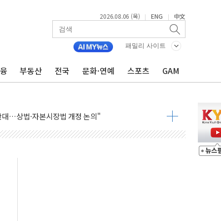
2026.08.06 (목)
ENG
中文
|
|
패밀리 사이트
금융
부동산
전국
문화·연예
스포츠
GAM
재회…로봇·AI 데이터센터·모빌리티 구체화
·아이온큐·도어대시↑ VS 샌디스크·피그마·앱러빈↓
 반대…상법·자본시장법 개정 논의"
 차익실현 속 혼조세...웨스턴디지털·샌디스크↓
에 긴급 안보 점검회의
호르무즈 재개방 기대에 강세
조까지, 상승...호실적 보고 기업 상승세 뚜렷
인 '사파리' 공격… 시민들 공포감 극대화 전략
' 임시 주총 기대감에 홀로 상한가…마진 잔액은 사상 최고
버리지 위험수위…숨은 차입이 더 큰 변수"
대응 1단계 진압 중