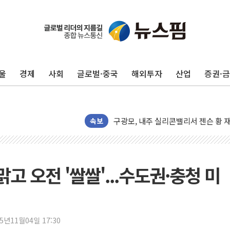
울
경제
사회
글로벌·중국
해외투자
산업
증권·
유럽증시, 견조한 실적 소화하며 대부분
리투아니아 국방 "러, 우크라 드론으로
구광모, 내주 실리콘밸리서 젠슨 황 
뉴욕증시 개장 전 특징주...모더나
속보
김정관 장관 "영업이익 N% 성과급
뉴욕증시 프리뷰, 미 주가선물 AI주
청와대, 북한 단거리 탄도미사일 발사
고 오전 '쌀쌀'...수도권·충청 미
금값 7주 만에 최고…美 고용 둔화·
[인도증시] 중동 긴장 완화에 실적 호
러, 1인칭시점 드론으로 우크라 민간
25년11월04일 17:30
[베트남 증시] 지수 하락 속 'DGC