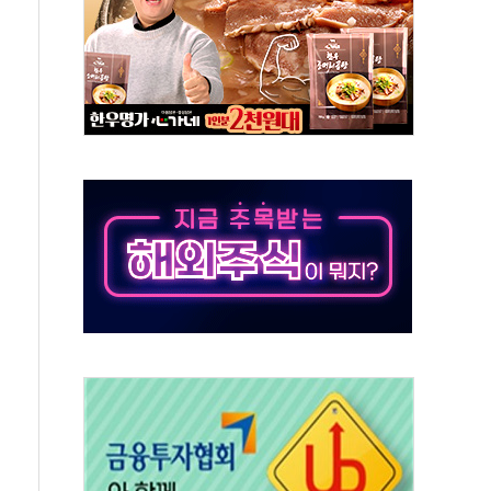
버리지 위험수위…숨은 차입이 더 큰 변수"
대응 1단계 진압 중
야, 경쟁상대 中과 비교해야"
하는 '선봉'의 대민 봉사
미사일 1발 발사… 올해 10번째·42일 만 도발
 새 안보 위기… 반군·마약카르텔이 습득해 전투 활용
어선 구조
무해한 표면 부식 물질"
분만에 진화...외국인 노동자 숨져