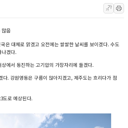
가
'월가의 황제' 다이먼 "금융시장 레
가
양주 섬유염색공장서 화재 1명 중상…
김정관 산업부 장관 "주 52시간 손봐
 많음
해군 1함대 창설 80주년…지역과 함께
[3보] 북, 원산서 동해로 단거리 탄도
 전국은 대체로 맑겠고 오전에는 쌀쌀한 날씨를 보이겠다. 수도
우크라 드론 전술, 중남미 콜롬비아에
타나겠다.
동해해경, 독도 해상서 부유물 감긴 
해상에서 동진하는 고기압의 가장자리에 들겠다.
주한미군 "오산기지 누출, 백린 아닌 
구미 폐염산처리업체서 불 2시간30여
겠다. 강원영동은 구름이 많아지겠고, 제주도는 흐리다가 점
23도로 예상된다.