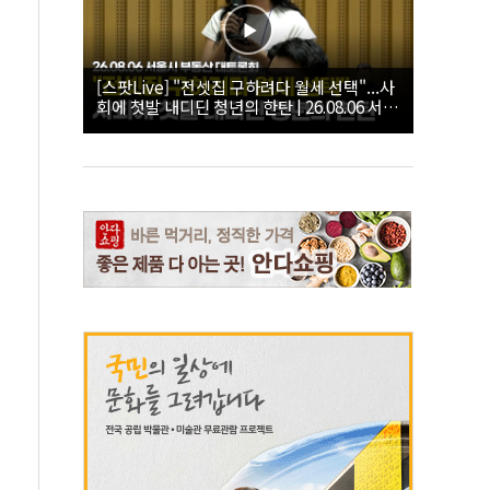
[스팟Live] "전셋집 구하려다 월세 선택"...사
회에 첫발 내디딘 청년의 한탄 | 26.08.06 서울
시 부동산 대토론회