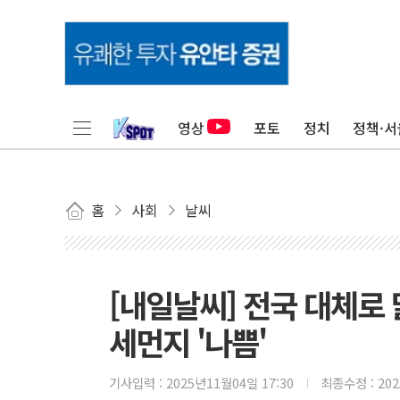
영상
포토
정치
정책·서
홈
사회
날씨
[내일날씨] 전국 대체로 맑
세먼지 '나쁨'
기사입력 :
2025년11월04일 17:30
최종수정 :
20