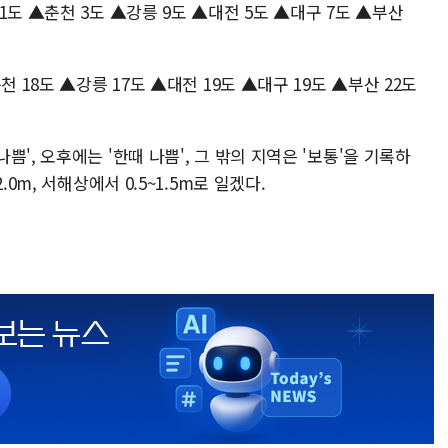
1도 ▲춘천 3도 ▲강릉 9도 ▲대전 5도 ▲대구 7도 ▲부산
 18도 ▲강릉 17도 ▲대전 19도 ▲대구 19도 ▲부산 22도
', 오후에는 '한때 나쁨', 그 밖의 지역은 '보통'을 기록하
0m, 서해상에서 0.5~1.5m로 일겠다.