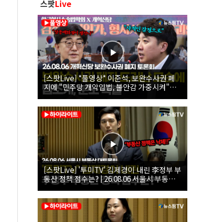
스팟
Live
[스팟Live] *풀영상* 이준석, 보완수사권 폐
지에 "민주당 개악입법, 불안감 가중시켜"｜
26.08.06 개혁신당 보완수사권 폐지 토론회
[스팟Live] '투미TV' 김제경이 내린 李정부 부
동산 정책 점수는? | 26.08.06 서울시 부동산
대토론회