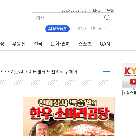
2026.08.07 (금)
ENG
中文
|
|
패밀리 사이트
금융
부동산
전국
문화·연예
스포츠
GAM
 상승… "2분기 기업 순이익 21% 증가" 전망
 나토 회원국 공격 검토… 거짓 깃발 작전"
재회…로봇·AI 데이터센터·모빌리티 구체화
·아이온큐·도어대시↑ VS 샌디스크·피그마·앱러빈↓
 반대…상법·자본시장법 개정 논의"
 차익실현 속 혼조세...웨스턴디지털·샌디스크↓
에 긴급 안보 점검회의
호르무즈 재개방 기대에 강세
조까지, 상승...호실적 보고 기업 상승세 뚜렷
인 '사파리' 공격… 시민들 공포감 극대화 전략
' 임시 주총 기대감에 홀로 상한가…마진 잔액은 사상 최고