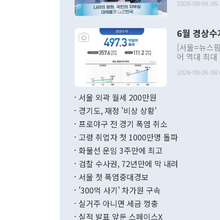
2026-08-06 06:
발언 중에는 
언한 것이 있
령은 공개적으
6월 경상수
주의적 희망에
관의 대북 정
[서울=뉴스핌
관 부처 장관
어 역대 최대
관의 무리한 
출 호조로 월
다. [정동영 통일부 장관이 지난달 23일 오후 서울 종로구 정부서울청사에
2026-08-06 08:
료=한국은행] 한국은행이 6일 발표한 '2026년 6월 국제수지(잠정)'에
서 취임 1주년 
면 지난 6월
부 장관 권한
1000만달러
서울 외곽 월세 200만원
발전 구상'을
이에 따라 올
적 갈등 해결
경기도, 재정 '비상 상황'
했다. 경상수
결과 혐오의 
9000만달러
프로야구 전 경기 폭염 취소
년간의 CVI
지 기준 상품
고령 취업자 첫 1000만명 돌파
무너졌다고도 
며 월간 기준
현실을 바꾸는
달러로 38.
화물선 운임 3주만에 최고
를 평화 체제
196.9% 급
검찰 수사권, 72년만에 막 내려
함께 4자 대
수출은 160
지만 이 대통
서울 첫 폭염중대경보
(18.6%) 
화공존 정책이
했다. 통관 기
'300억 사기' 차가원 구속
다"고 지적했
(16.4%)
투리가 잡혀 
실거주 아니면 세금 껑충
월(-10억9
쁜 상황이 초
증가와 유류할
실적 발표 앞둔 스페이스X