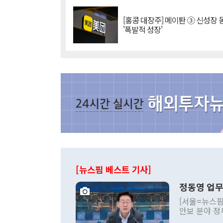
[홍콩 대장주] 메이퇀 ③ 신성장
'폭발적 성장'
[뉴스핌 베스트 기사]
정동영 업무
[서울=뉴스핌
안보 분야 정
평화공존 발전