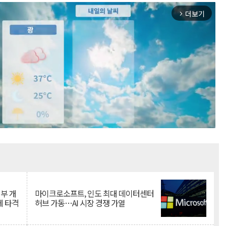
더보기
arrow_forward_ios
Mute
뇌부 개
마이크로소프트, 인도 최대 데이터센터
에 타격
허브 가동…AI 시장 경쟁 가열