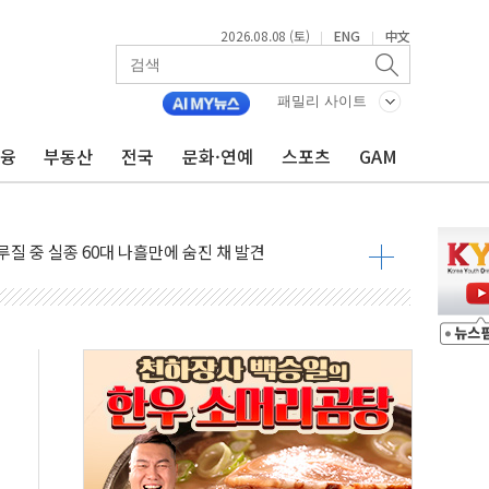
2026.08.08 (토)
ENG
中文
|
|
패밀리 사이트
금융
부동산
전국
문화·연예
스포츠
GAM
(8.10~8.14)
만지작…공습 한계·탄약 부족 현실화
 최대 50㎜ 폭우…강원 동해안 강한 비 어어져
…60대 환경미화원 수거차에 치여 사망
흉기 난동…60대 남성 2명 숨져
손해 보는 일 없게"…'결혼 페널티' 22개 과제 손본다
서 모터보트 전복…1명 사망·1명 실종
자 기림의 날 참석..."국제적 시민 연대로 목소리 내야"