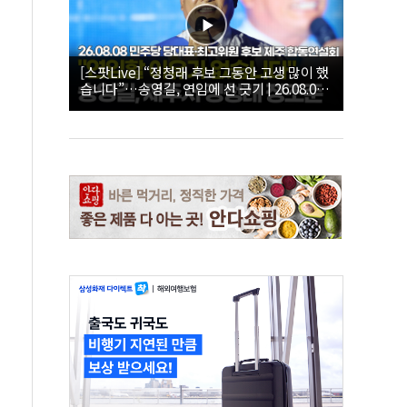
[스팟Live] “정청래 후보 그동안 고생 많이 했
습니다”…송영길, 연임에 선 긋기 | 26.08.08
더불어민주당 당대표·최고위원 후보 제주 합
동연설회