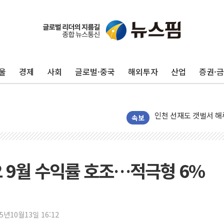
울
경제
사회
글로벌·중국
해외투자
산업
증권·
이번주 국내 주요 금융일정
속보
美, 이란전 출구전략 
강릉·동해·삼척 시간당
폐기물 수거하다 참변
오 9월 수익률 호조…적극형 6%
서울 중랑구 주택가서 
李대통령 "결혼 때문에 
여수 오동도 인근 해상
25년10월13일 16:12
추미애, '위안부' 피해