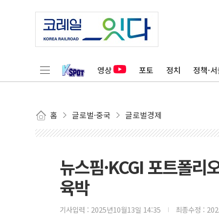
영상
포토
정치
정책·서
홈
글로벌·중국
글로벌경제
뉴스핌·KCGI 포트폴리
육박
기사입력 :
2025년10월13일 14:35
최종수정 :
20