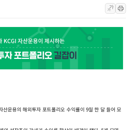
가
인천 선재도 갯벌서 해루
가
인천서 말다툼 중 어머니
'화합' 꺼낸 김민석에
李대통령, ISA 개편 
동해중부 전 해상 풍랑
연일 폭염에 온열질환 
中 전방위 아파트 부양
인제 용대리 계곡서 수
동해시, 11~14일 '
강원 중·남부 동해안 
청양 밭에서 일하던 9
폭염에 車 운전면허 기
GI자산운용의 해외투자 포트폴리오 수익률이 9월 한 달 들어 모