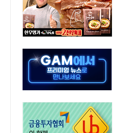
질 중 실종 60대 나흘만에 숨진 채 발견
 흉기 살해 10대 아들 체포
 '뻔뻔' 받아친 정청래…제주 연설서 신경전 고조
재검토 지시…與 "적극 환영"·野 "졸속 국정"
주의보…10일까지 최대 3.5m 높은 물결
사망 23명…정부, 비상대응기구 가동
, 수도 베이징도 부동산 규제 철폐
위 상승으로 피서객 7명 고립…전원 구조
별똥별 멍' 운영…페르세우스 유성우 관측
시간당 50mm 이상 폭우…호우경보 발효
0대 숨져…온열질환 여부 조사
능시험 오전 집중 편성…체감온도 38도 넘으면 중단