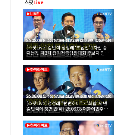
스팟
Live
[스팟Live] 김민석·정청래 ‘초접전’ 2차전 승
자는?...제3차 정기전국당원대회 후보자 인천
합동연설회 생중계 | 26.08.08
[스팟Live] 정청래 “뻔뻔하다”…‘화합’ 꺼낸
김민석에 정면 반격 | 26.08.08 더불어민주당
당대표·최고위원 후보 제주 합동연설회