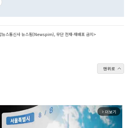
뉴스통신사 뉴스핌(Newspim), 무단 전재-재배포 금지>
맨위로
더보기
arrow_forward_ios