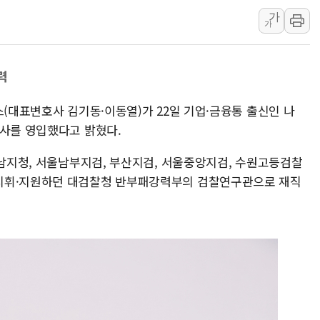
가
폭염이 부른 갈등…
가
이문아이파크자이 보
샌디스크 매출 전망 
력
DL이앤씨, AI로 
원희룡, 종합특검 2
스(대표변호사 김기동·이동열)가 22일 기업·금융통 출신인 나
스타벅스, 장애인 치
호사를 영입했다고 밝혔다.
성남지청, 서울남부지검, 부산지검, 서울중앙지검, 수원고등검찰
지휘·지원하던 대검찰청 반부패강력부의 검찰연구관으로 재직