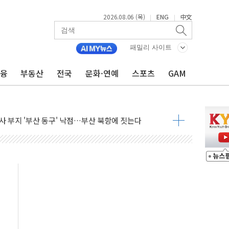
2026.08.06 (목)
ENG
中文
|
|
와 'DV360' 활용 계약
적 반등에 6%대 급등…증권가도 눈높이 상향
패밀리 사이트
충남교육청과 독서교육 사업 착수
금융
부동산
전국
문화·연예
스포츠
GAM
무즈·後 핵협상' 전략, 이란에 주도권 넘길 위험"
 국산화 넘어 세계 최고 기술 선점 전략으로"
청사 부지 '부산 동구' 낙점…부산 북항에 짓는다
I, 인프라보다는 일상에 투자할 계획"
 영업익 72% 감소…매출도 31% 뒷걸음
환경·안전경영 인증..."현장 관리체계 고도화"
국ESG경영대상 중견기업 부문 최우수상 수상
 열 차단 도료 문의 5배 증가"
터 출시 1주년 행사..."소통·공감 가치 전파"
반복하면 '원칙 고발'…공정위, 총수일가 편법 지배 차단
, 유로모니터 선정 '한국 1위 더마 브랜드'