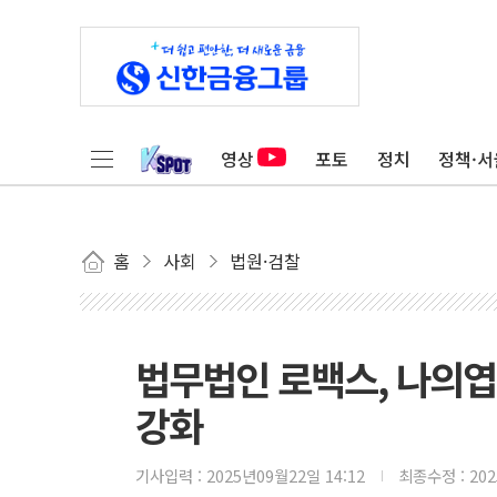
영상
포토
정치
정책·서
홈
사회
법원·검찰
법무법인 로백스, 나의엽
강화
기사입력 :
2025년09월22일 14:12
최종수정 :
20