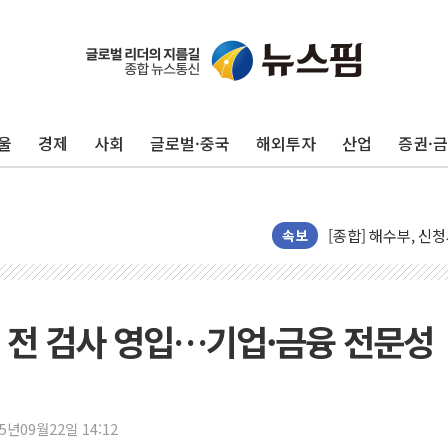
애드포러스, 인큐베타
[특징주] 심텍, 실
유소년교육연구소, 
울
경제
사회
글로벌·중국
해외투자
산업
증권·
"트럼프의 '先 호르
허장 차관 "소부장,
[종합] 해수부, 신
[컨콜] 카카오, "A
속보
LG헬로비전, 2분기
태명실업, 표준협회 
디투엔지니어링, 한
 전 검사 영입…기업·금융 전문성
KCC "기록적 폭염에
삼성E&A, 공식 캐릭
3년 내 같은 위반 
25년09월22일 14:12
아모레퍼시픽 에스트라