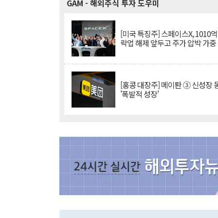
GAM
- 해외주식 투자 도우미
[미국 특징주] 스페이스X, 1010
락업 해제 앞두고 주가 압박 가중
[홍콩 대장주] 메이퇀 ③ 신성장
'폭발적 성장'