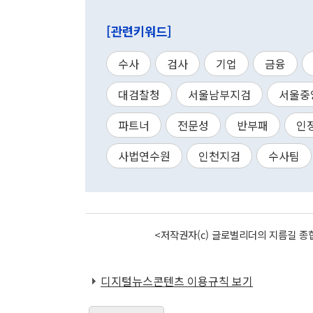
[관련키워드]
수사
검사
기업
금융
대검찰청
서울남부지검
서울중
파트너
전문성
반부패
인
사법연수원
인천지검
수사팀
<저작권자(c) 글로벌리더의 지름길 종합
디지털뉴스콘텐츠 이용규칙 보기