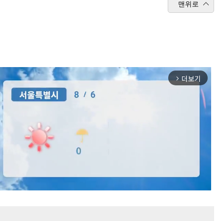
맨위로
더보기
arrow_forward_ios