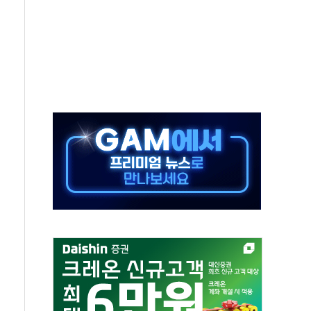
배달기사·카페 점주 '흉기 위협' 시비에 경찰 조사
류지 14가구 나왔다…'국평' 17억원대
기대 못미쳐... 시간외 거래에서 8% 하락
건설현장 위험 예측…안전관리 체계 전면 개편
차 출석…"특검 위법에 단호히 대처할 것"
료비 1억 기부