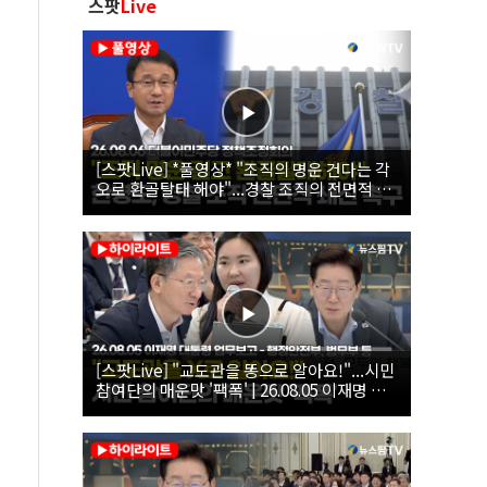
스팟
Live
[스팟Live] *풀영상* "조직의 명운 건다는 각
오로 환골탈태 해야"...경찰 조직의 전면적 쇄
신 촉구한 한병도 | 26.08.06 더불어민주당 정
책조정회의
[스팟Live] "교도관을 똥으로 알아요!"...시민
참여단의 매운맛 '팩폭' | 26.08.05 이재명 대
통령 업무보고 - 행정안전부, 법무부, 국무조
정실, 법제처, 인사혁신처