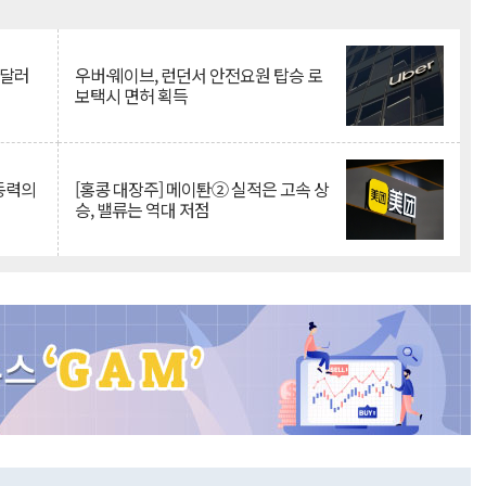
Mute
억달러
우버·웨이브, 런던서 안전요원 탑승 로
보택시 면허 획득
 동력의
[홍콩 대장주] 메이퇀② 실적은 고속 상
승, 밸류는 역대 저점