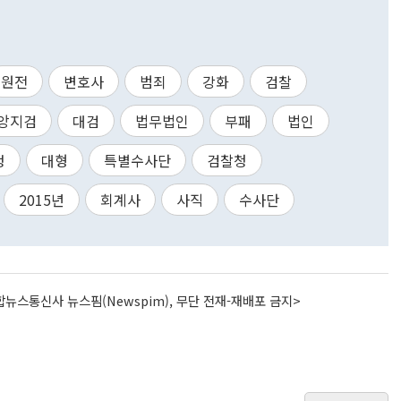
원전
변호사
범죄
강화
검찰
앙지검
대검
법무법인
부패
법인
정
대형
특별수사단
검찰청
2015년
회계사
사직
수사단
뉴스통신사 뉴스핌(Newspim), 무단 전재-재배포 금지>