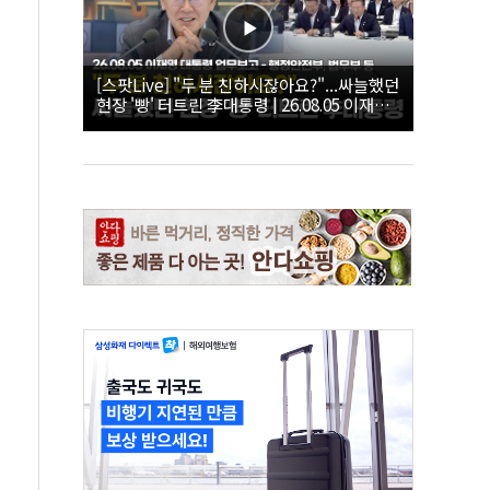
[스팟Live] "두 분 친하시잖아요?"...싸늘했던
현장 '빵' 터트린 李대통령 | 26.08.05 이재명
대통령 업무보고 - 행정안전부, 법무부 등