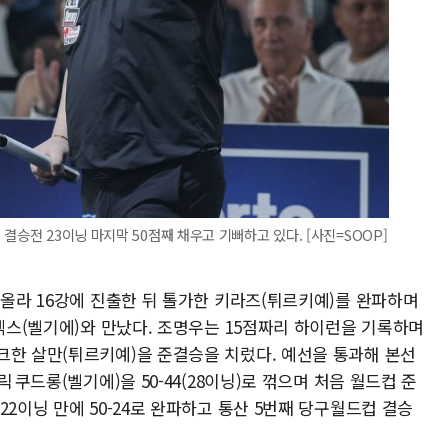
결승전 23이닝 마지막 50점째 채우고 기뻐하고 있다. [사진=SOOP]
 올라 16강에 진출한 뒤 톨가한 키라즈(튀르키예)를 완파하며
 멕스(벨기에)와 만났다. 조명우는 15점짜리 하이런을 기록하며
크한 살만(튀르키예)을 준결승을 치렀다. 예선을 통과해 본선
 쿠드롱(벨기에)을 50-44(28이닝)로 꺾으며 처음 월드컵 준
2이닝 만에 50-24로 완파하고 통산 5번째 당구월드컵 결승