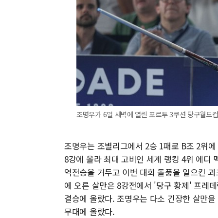
조명우가 6일 새벽에 열린 포르투 3쿠션 당구월드컵 
조명우는 조별리그에서 2승 1패로 B조 2위에
8강에 올라 최대 고비인 세계 랭킹 4위 에디
역전승을 거두고 이번 대회 돌풍을 일으킨 괴
에 오른 살만은 8강전에서 '당구 황제' 프레데릭
결승에 올랐다. 조명우는 다소 긴장한 살만을 2
무대에 올랐다.