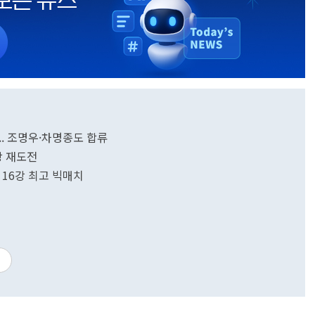
... 조명우·차명종도 합류
상 재도전
 16강 최고 빅매치