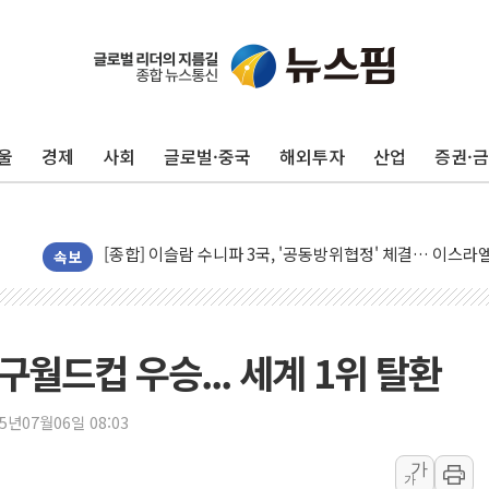
울
경제
사회
글로벌·중국
해외투자
산업
증권·
유럽증시, 美 고용 예상 밖 부진에 연준 금리 인상 가능성 
미 연준 매파 기세 꺾이나…고용 감소에 9월 동결 전망 우
[종합] 이슬람 수니파 3국, '공동방위협정' 체결… 이스라
트럼프, 백신·자폐증 행정명령 검토…"이르면 다음 주"
속보
美 항소법원, 백악관 무도회장 공사 중단 명령…트럼프 제
이란 핵심 원유 수출항 '하르그섬', 최근 1주일 이상 '올스
美 고용 쇼크에 엔화 장중 급등…시장은 "또 개입했나" 촉
구월드컵 우승... 세계 1위 탈환
[AI MY 뉴스] 뉴욕 반도체주 프리뷰...美 고용 쇼크에 반도
뉴욕증시 프리뷰, 美 고용 쇼크에 금리 인상 우려 후퇴…나
25년07월06일 08:03
[종합] 美 7월 고용 2만3000명 감소 '쇼크'…9월 금리 인
가
가
[사진] 이슬람 수니파 3개국, 공동방위협정 체결