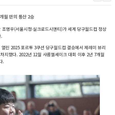
뉴욕증시 개장 전 특징주...아틀라시안·클라우드플레어
보훈부, 미 DPAA와 MOU… "6·25 미군 실종자 7359명
 7개월 만의 통산 2승
트럼프 "금리 내려야"…파월 때와 달리 워시엔 톤 낮춰
간판 조명우(서울시청·실크로드시앤티)가 세계 당구월드컵 정상
특정 정치인 측근 포항시 정책특보 내정설...포항시 '시끌'
.
李 "해남 태양광, 대한민국 다음 100년 밑거름…수도권 집
李 대통령, '6시간 마라톤 부동산 2차 회의' 주재… "전폭
열린 2025 포르투 3쿠션 당구월드컵 결승에서 제레미 뷰리
트럼프, 中 겨냥 폴리실리콘 관세 15% 부과…美 태양광주
을 차지했다. 2022년 12월 샤름엘셰이크 대회 이후 2년 7개월
[사진] 빈살만과 에르도안의 만남
다.
이란와이어 "이란 최고지도자 위독…곧 사망해도 놀랍지 