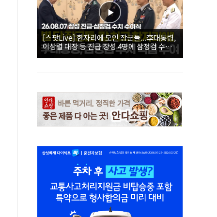
[스팟Live] 한자리에 모인 장군들...李대통령,
이상렬 대장 등 진급 장성 4명에 삼정검 수치
직접 수여｜26.08.07 장성 진급·삼정검 수치
수여식