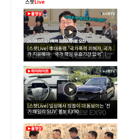
스팟
Live
[스팟Live] 李대통령 "국가폭력 피해자, 국가
가 치유해야…국가 책임 유효기간 없어"｜
26.08.07 국가폭력 피해자 위로 오찬
[스팟Live] 일상에서 장점이 더 돋보이는 '전
기 패밀리 SUV' 볼보 EX90