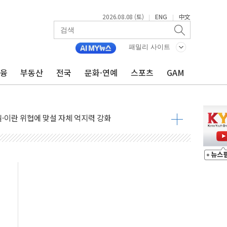
2026.08.08 (토)
ENG
中文
|
|
패밀리 사이트
금융
부동산
전국
문화·연예
스포츠
GAM
낮아지며 상승… STOXX 600 지수는 나흘 연속 최고치
세
엘·이란 위협에 맞설 자체 억지력 강화
동
톱'… 美 해상봉쇄 영향
각
체주 '활짝'
스닥 선물 1%대 상승
상 기대 후퇴