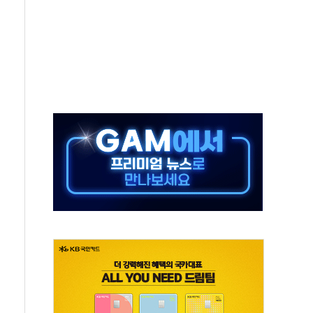
·태양광주↑ VS 트레이드데스크·웬디스↓
 끝까지 찾겠다"
중 완화 전환점"
적 공급 확대·속도전 총력"
 급등
않아"