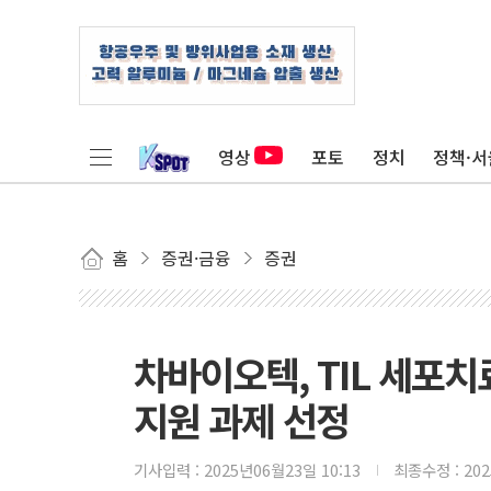
영상
포토
정치
정책·서
홈
증권·금융
증권
차바이오텍, TIL 세포치
지원 과제 선정
기사입력 :
2025년06월23일 10:13
최종수정 :
20