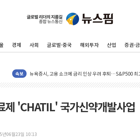
울
경제
사회
글로벌·중국
해외투자
산업
증권·
민주, 오늘 제주·인천 경선 결과 발표...'김민석 재역전 vs
한상협, 업계 개인정보 보안 새판 짠다…'자율규제단체' 
뉴욕증시, 고용 쇼크에 금리 인상 우려 후퇴…S&P500 
트럼프, 쿡 연준 이사 해임 재추진…"26일까지 의혹 소명"
속보
유럽증시, 美 고용 예상 밖 부진에 연준 금리 인상 가능성 
미 연준 매파 기세 꺾이나…고용 감소에 9월 동결 전망 우
[종합] 이슬람 수니파 3국, '공동방위협정' 체결… 이스라
료제 'CHATIL' 국가신약개발사업
트럼프, 백신·자폐증 행정명령 검토…"이르면 다음 주"
美 항소법원, 백악관 무도회장 공사 중단 명령…트럼프 제
이란 핵심 원유 수출항 '하르그섬', 최근 1주일 이상 '올스
25년06월23일 10:13
美 고용 쇼크에 엔화 장중 급등…시장은 "또 개입했나" 촉