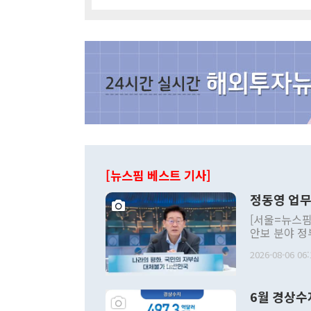
[뉴스핌 베스트 기사]
정동영 업무
[서울=뉴스핌
안보 분야 정
평화공존 발전
2026-08-06 06:
발언 중에는 
언한 것이 있
령은 공개적으
6월 경상수
주의적 희망에