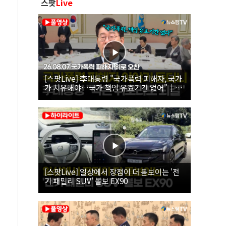
스팟
Live
[스팟Live] 李대통령 "국가폭력 피해자, 국가
가 치유해야…국가 책임 유효기간 없어"｜
26.08.07 국가폭력 피해자 위로 오찬
[스팟Live] 일상에서 장점이 더 돋보이는 '전
기 패밀리 SUV' 볼보 EX90