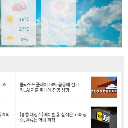
Mute
.AI
클라우드플레어 14% 급등해 신고
점...AI 지출 확대에 전망 상향
 동력의
[홍콩 대장주] 메이퇀② 실적은 고속 상
승, 밸류는 역대 저점