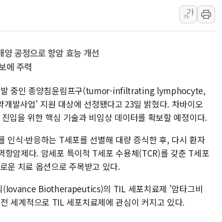
가
[AI MY 뉴스] 뉴욕 반도체주 프리뷰...美 고용 쇼크에 반도
가
뉴욕증시 프리뷰, 美 고용 쇼크에 금리 인상 우려 후퇴…나
[종합] 美 7월 고용 2만3000명 감소 '쇼크'…9월 금리 인
배양 공정으로 항암 효능 개선
[사진] 이슬람 수니파 3개국, 공동방위협정 체결
보에 주력
뉴욕증시 개장 전 특징주...아틀라시안·클라우드플레어
보훈부, 미 DPAA와 MOU… "6·25 미군 실종자 7359명
 종양침윤림프구(tumor-infiltrating lymphocyte,
트럼프 "금리 내려야"…파월 때와 달리 워시엔 톤 낮춰
가신약개발사업' 지원 대상에 선정됐다고 23일 밝혔다. 차바이오
 진입을 위한 핵심 기술과 비임상 데이터를 확보할 예정이다.
특정 정치인 측근 포항시 정책특보 내정설...포항시 '시끌'
李 "해남 태양광, 대한민국 다음 100년 밑거름…수도권 집
 인식·반응하는 T세포를 선별해 대량 증식한 후, 다시 환자
항암제다. 암세포 특이적 T세포 수용체(TCR)를 갖춘 T세포
새로운 치료 옵션으로 주목받고 있다.
ance Biotherapeutics)의 TIL 세포치료제 '암타그비
받아 전 세계적으로 TIL 세포치료제에 관심이 커지고 있다.