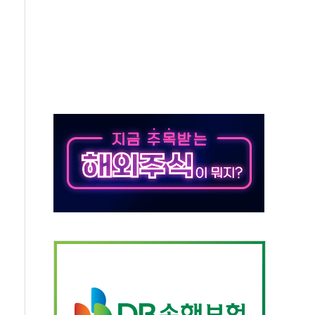
체주 '활짝'
스닥 선물 1%대 상승
상 기대 후퇴
·태양광주↑ VS 트레이드데스크·웬디스↓
 끝까지 찾겠다"
중 완화 전환점"