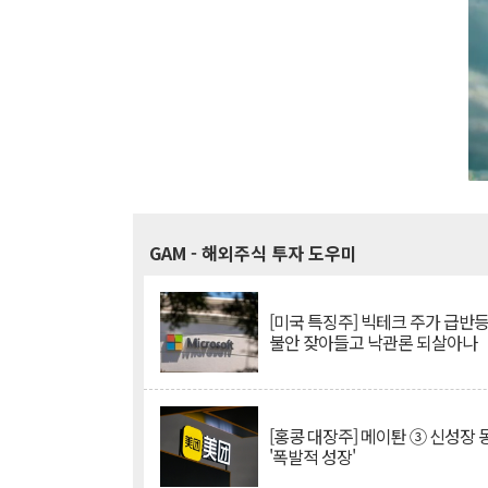
GAM
- 해외주식 투자 도우미
[미국 특징주] 빅테크 주가 급반등..
불안 잦아들고 낙관론 되살아나
[홍콩 대장주] 메이퇀 ③ 신성장
'폭발적 성장'