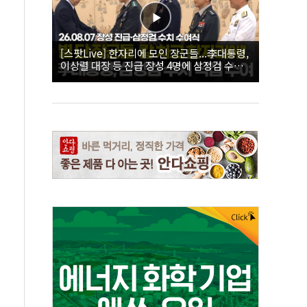
[스팟Live] 한자리에 모인 장군들...李대통령,
이상렬 대장 등 진급 장성 4명에 삼정검 수치
직접 수여｜26.08.07 장성 진급·삼정검 수치
수여식