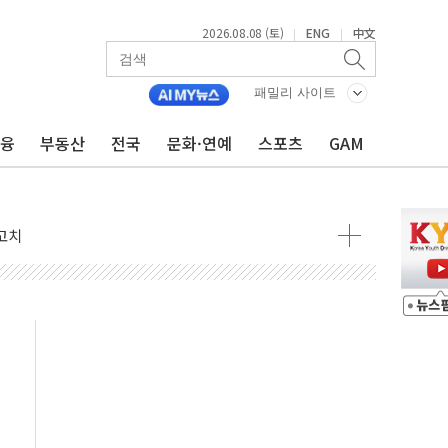
2026.08.08 (토)
ENG
中文
|
|
패밀리 사이트
금융
부동산
전국
문화·연예
스포츠
GAM
 정청래 격차 확대'
타진
최고치
 요구
낮아지며 상승… STOXX 600 지수는 나흘 연속 최고치
세
엘·이란 위협에 맞설 자체 억지력 강화
동
톱'… 美 해상봉쇄 영향
각