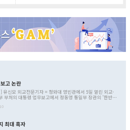
보고 논란
] 유신모 외교전문기자 = 청와대 영빈관에서 5일 열린 외교·
부 부처의 대통령 업무보고에서 정동영 통일부 장관의 '한반도
 구상'과 업무보고 발언이 논란을 빚고 있다. 이날 정 장관의
10
정부 내 조율을 거치지 않은 사안을 정책으로 추진하겠다고 공
는가 하면 사실 관계에 맞지 않은 설명도 있었다. 이재명 대통
로 신중을 기해 달라고 경고했고, 조현 외교부 장관은 '이상
지 최대 흑자
 근거한 비현실적 구상'이라는 비판을 내놨다. 그동안 정 장