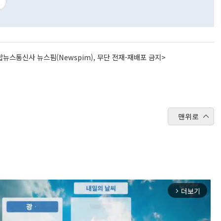
뉴스통신사 뉴스핌(Newspim), 무단 전재-재배포 금지>
맨위로
더보기
arrow_forward_ios