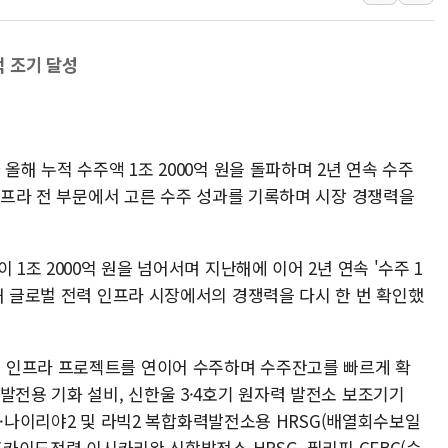
금값 7주 만에 최고…美 고용 둔화·
[인도증시] 중동 긴장 완화에 실적 호
 조기 달성
러, 1인칭시점 드론으로 우크라 민간
[베트남 증시] 지수 하락 속 'DGC
'월가의 황제' 다이먼 "금융시장 레
올해 누적 수주액 1조 2000억 원을 돌파하며 2년 연속 수주
양주 섬유염색공장서 화재 1명 중상…
 인프라 전 부문에서 고른 수주 성과를 기록하며 시장 경쟁력을
김정관 산업부 장관 "주 52시간 손봐
해군 1함대 창설 80주년…지역과 함께
 1조 2000억 원을 넘어서며 지난해에 이어 2년 연속 '수주 1
해 글로벌 전력 인프라 시장에서의 경쟁력을 다시 한 번 확인했
 인프라 프로젝트를 연이어 수주하며 수주잔고를 빠르게 확
발전용 기화 설비, 신한울 3·4호기 원자력 발전소 보조기기
루마2·나이리야2 및 라빅2 복합화력발전소용 HRSG(배열회수보일
홋카이도전력 이시카리완 신항발전소 HRSG, 필리핀 CFBC(순