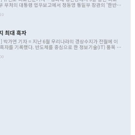
부 부처의 대통령 업무보고에서 정동영 통일부 장관의 '한반도
 구상'과 업무보고 발언이 논란을 빚고 있다. 이날 정 장관의
10
정부 내 조율을 거치지 않은 사안을 정책으로 추진하겠다고 공
는가 하면 사실 관계에 맞지 않은 설명도 있었다. 이재명 대통
로 신중을 기해 달라고 경고했고, 조현 외교부 장관은 '이상
지 최대 흑자
 근거한 비현실적 구상'이라는 비판을 내놨다. 그동안 정 장
책 관련 발언이 물의를 빚은 적은 여러 번 있지만 대통령과 유
] 박가연 기자 = 지난 6월 우리나라의 경상수지가 전월에 이
이 공개적으로 부정적 입장을 표명한 것은 이례적이다. 정 장
 흑자를 기록했다. 반도체를 중심으로 한 정보기술(IT) 품목 수
대북 접근법과 월권을 제어해야 한다는 목소리도 높아지고 있
간 상품수출이 처음으로 1000억달러를 넘어선 영향이다. [자
00
 따르
기자간담회를 하고 있다. [사진=통일부] 2026.07.23 ◆통일
 경상수지는 497억3000만달러 흑자로 집계됐다. 전월(386억
 넘어선 주장 정 장관은 이날 업무보고에서 '한반도 평화공존
)에 이어 두 달 연속 월간 기준 역대 최대 기록을 갈아치웠다.
 설명하면서 이재명 정부 2년차 핵심 과제로 상호 존중·평화
해 상반기 누적 경상수지 흑자는 1910억1000만달러를 기록
·핵 없는 한반도 등 3대 기본 방향을 제시했다. 정 장관은 "대
지 흑자를 견인한 것은 상품수지다. 6월 상품수지는 478억
언어는 멈춰야 한다"면서 주적 용어 대체를 주장했다. 지난 25
 흑자를 기록하며 전월에 이어 역대 최대를 다시 썼다. 국제수
D(완전하고 검증가능하며 되돌릴 수 없는 비핵화) 구도는 이미
수출은 1123억7000만달러로 전년 동월 대비 84.5% 증가하
했다. 또 "현 시점에서 흘러간 선(先)비핵화만 되뇌는 것은
 처음으로 1000억달러를 넘어섰다. 상품수입은 644억8000만
 데 힘이 되지 않는다"고 주장했다. 정 장관은 또 "정전 체제
6% 늘었다. 통관 기준으로는 반도체 수출이 전년 동월 대비
로 바꾸는 논의에 착수하겠다"면서 "북·미 정상회담 견인과
증했고 컴퓨터·주변기기(SSD)는 282.7% 증가했다. IT 품목
화의 동력을 확보하기 위해 최선을 다할 것"이라고 말했다. 하
.4% 늘었으며 비IT 품목도 ▲석유제품(47.5%) ▲화공품
령은 정 장관의 구상에 대부분 제동을 걸었다. 이 대통령은 "평
▲철강제품(17.9%) ▲승용차(6.1%) 등을 중심으로 18.6% 증가
 정치적으로 악용되는 측면이 있다"며 "많이 조심하셔야 한
준 수입은 ▲원자재(30.5%) ▲자본재(35.3%) ▲소비재
다. 북한을 다른 이름으로 불러야 한다는 주장에는 "표현에 꼬
가 모두 늘었다. 서비스수지는 12억9000만달러 적자를 기록해 전