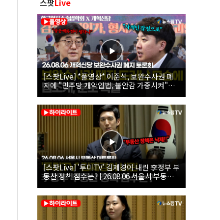
스팟
Live
[스팟Live] *풀영상* 이준석, 보완수사권 폐
지에 "민주당 개악입법, 불안감 가중시켜"｜
26.08.06 개혁신당 보완수사권 폐지 토론회
[스팟Live] '투미TV' 김제경이 내린 李정부 부
동산 정책 점수는? | 26.08.06 서울시 부동산
대토론회