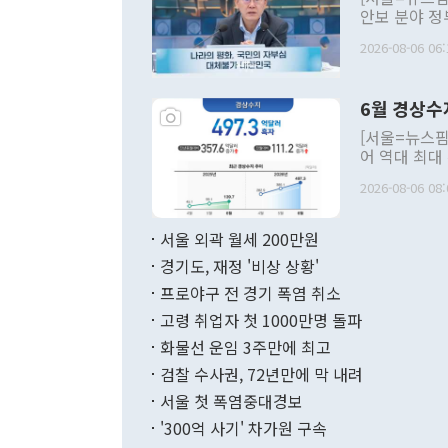
안보 분야 정
평화공존 발전
2026-08-06 06:
발언 중에는 
언한 것이 있
령은 공개적으
6월 경상수
주의적 희망에
관의 대북 정
[서울=뉴스핌
관 부처 장관
어 역대 최대
관의 무리한 
출 호조로 월
다. [정동영 통일부 장관이 지난달 23일 오후 서울 종로구 정부서울청사에
2026-08-06 08:
료=한국은행] 한국은행이 6일 발표한 '2026년 6월 국제수지(잠정)'에
서 취임 1주년 
면 지난 6월
부 장관 권한
1000만달러
서울 외곽 월세 200만원
발전 구상'을
이에 따라 올
적 갈등 해결
경기도, 재정 '비상 상황'
했다. 경상수
결과 혐오의 
9000만달러
프로야구 전 경기 폭염 취소
년간의 CVI
지 기준 상품
고령 취업자 첫 1000만명 돌파
무너졌다고도 
며 월간 기준
현실을 바꾸는
달러로 38.
화물선 운임 3주만에 최고
를 평화 체제
196.9% 급
검찰 수사권, 72년만에 막 내려
함께 4자 대
수출은 160
지만 이 대통
서울 첫 폭염중대경보
(18.6%) 
화공존 정책이
했다. 통관 기
'300억 사기' 차가원 구속
다"고 지적했
(16.4%)