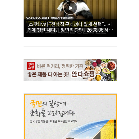
[스팟Live] "전셋집 구하려다 월세 선택"...사
회에 첫발 내디딘 청년의 한탄 | 26.08.06 서울
시 부동산 대토론회