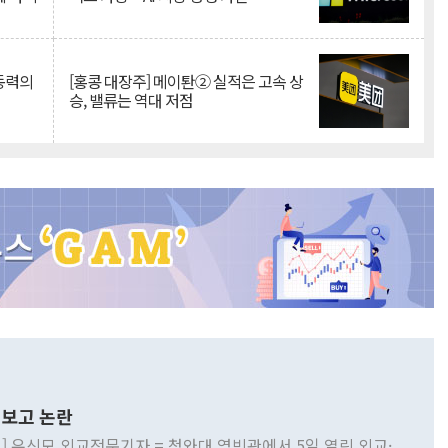
 동력의
[홍콩 대장주] 메이퇀② 실적은 고속 상
승, 밸류는 역대 저점
보고 논란
] 유신모 외교전문기자 = 청와대 영빈관에서 5일 열린 외교·