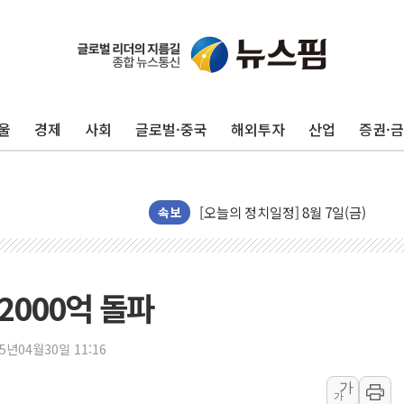
[오늘의 국회일정] 상임위·세미나·기자
울
경제
사회
글로벌·중국
해외투자
산업
증권·
[민주 당권주자 일정] 송영길·정청래·김
李대통령, 오늘 부동산 정책 점검 2
[오늘의 정치일정] 8월 7일(금)
이란 의회, 美·이스라엘 선박 호르무
속보
유럽증시, 견조한 실적 소화하며 대부분
리투아니아 국방 "러, 우크라 드론으로
구광모, 내주 실리콘밸리서 젠슨 황 
2000억 돌파
뉴욕증시 개장 전 특징주...모더나
김정관 장관 "영업이익 N% 성과급
25년04월30일 11:16
뉴욕증시 프리뷰, 미 주가선물 AI주
가
가
청와대, 북한 단거리 탄도미사일 발사