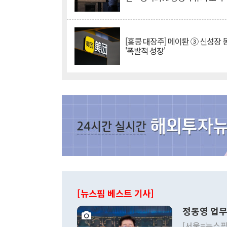
[홍콩 대장주] 메이퇀 ③ 신성장
'폭발적 성장'
[뉴스핌 베스트 기사]
정동영 업무
[서울=뉴스핌