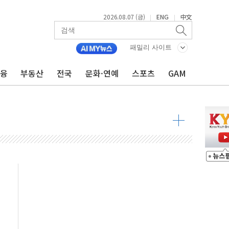
2026.08.07 (금)
ENG
中文
|
|
패밀리 사이트
회견·주요 정당 - 8월 7일
금융
부동산
전국
문화·연예
스포츠
GAM
민석 후보 - 8월 7일
차 회의…주택 공급 대책 막바지 조율할 듯
즈 통항 금지 법안 검토
 상승… "2분기 기업 순이익 21% 증가" 전망
 나토 회원국 공격 검토… 거짓 깃발 작전"
재회…로봇·AI 데이터센터·모빌리티 구체화
·아이온큐·도어대시↑ VS 샌디스크·피그마·앱러빈↓
 반대…상법·자본시장법 개정 논의"
 차익실현 속 혼조세...웨스턴디지털·샌디스크↓
에 긴급 안보 점검회의