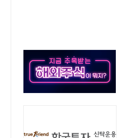
호르무즈 재개방 기대에 강세
조까지, 상승...호실적 보고 기업 상승세 뚜렷
인 '사파리' 공격… 시민들 공포감 극대화 전략
' 임시 주총 기대감에 홀로 상한가…마진 잔액은 사상 최고
버리지 위험수위…숨은 차입이 더 큰 변수"
대응 1단계 진압 중
야, 경쟁상대 中과 비교해야"
하는 '선봉'의 대민 봉사