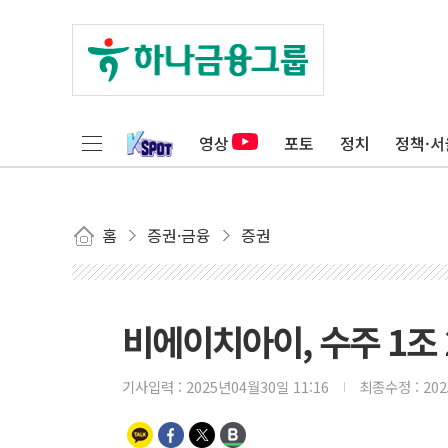
영상
포토
정치
정책·서
홈
증권·금융
증권
비에이치아이, 수주 1조 
기사입력 :
2025년04월30일 11:16
최종수정 :
20