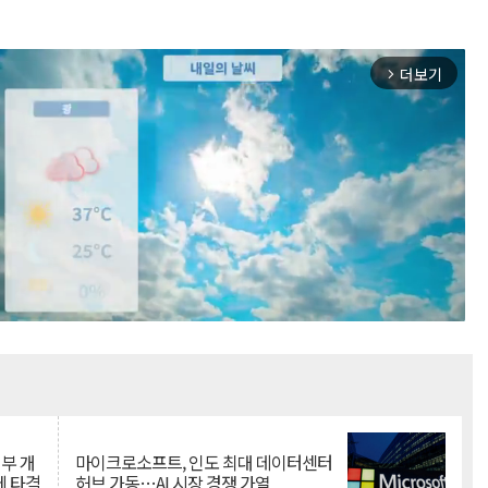
더보기
arrow_forward_ios
Mute
뇌부 개
마이크로소프트, 인도 최대 데이터센터
에 타격
허브 가동…AI 시장 경쟁 가열