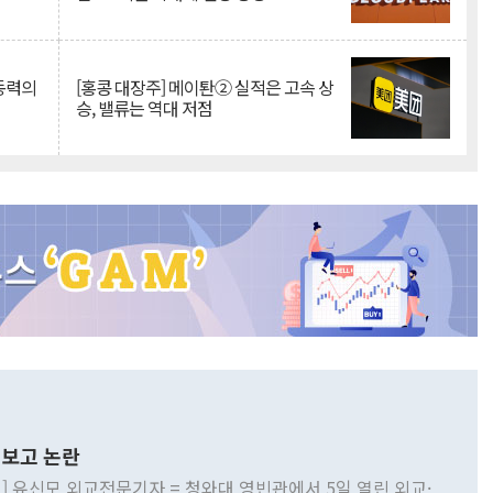
 동력의
[홍콩 대장주] 메이퇀② 실적은 고속 상
승, 밸류는 역대 저점
보고 논란
] 유신모 외교전문기자 = 청와대 영빈관에서 5일 열린 외교·