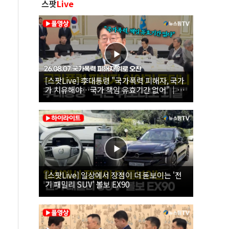
스팟
Live
[스팟Live] 李대통령 "국가폭력 피해자, 국가
가 치유해야…국가 책임 유효기간 없어"｜
26.08.07 국가폭력 피해자 위로 오찬
[스팟Live] 일상에서 장점이 더 돋보이는 '전
기 패밀리 SUV' 볼보 EX90