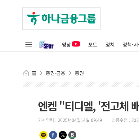
영상
포토
정치
정책·서
홈
증권·금융
증권
엔켐 "티디엘, '전고체 
기사입력 :
2025년04월14일 09:49
최종수정 :
20