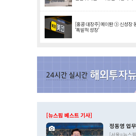
[홍콩 대장주] 메이퇀 ③ 신성장
'폭발적 성장'
[뉴스핌 베스트 기사]
정동영 업무
[서울=뉴스핌