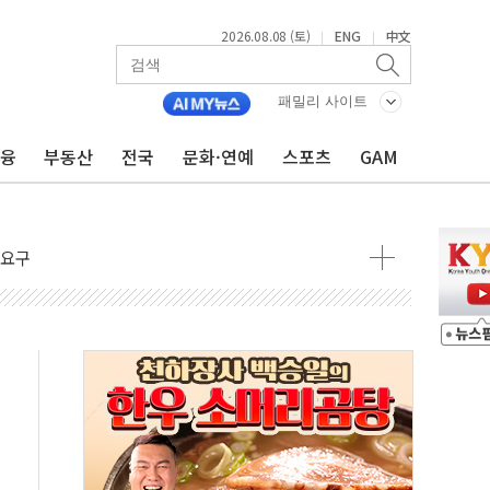
2026.08.08 (토)
ENG
中文
|
|
패밀리 사이트
지대' 우려
금융
부동산
전국
문화·연예
스포츠
GAM
 정청래 격차 확대'
타진
최고치
 요구
낮아지며 상승… STOXX 600 지수는 나흘 연속 최고치
세
엘·이란 위협에 맞설 자체 억지력 강화
동
톱'… 美 해상봉쇄 영향
각