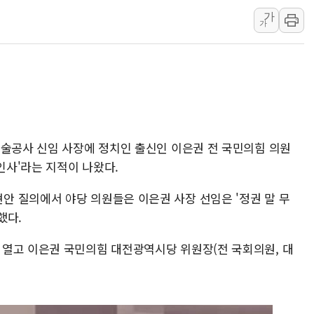
가
[오늘의 국회일정] 상임위·세미나·기
가
이란, 美·이스라엘 선박 호르무즈 
유럽증시, 견조한 실적 소화하며 대부
리투아니아 국방 "러, 우크라 드론
구광모, 내주 실리콘밸리서 젠슨 황
뉴욕증시 개장 전 특징주...모더
김정관 장관 "영업이익 N% 성과
기술공사 신임 사장에 정치인 출신인 이은권 전 국민의힘 의원
인사'라는 지적이 나왔다.
뉴욕증시 프리뷰, 미 주가선물 AI
청와대, 북한 단거리 탄도미사일 발
 질의에서 야당 의원들은 이은권 사장 선임은 '정권 말 무
했다.
열고 이은권 국민의힘 대전광역시당 위원장(전 국회의원, 대