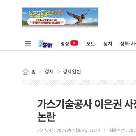
영상
포토
정치
정책·서
홈
경제
경제일반
가스기술공사 이은권 사장
논란
기사입력 :
2025년04월09일 17:29
최종수정 :
20