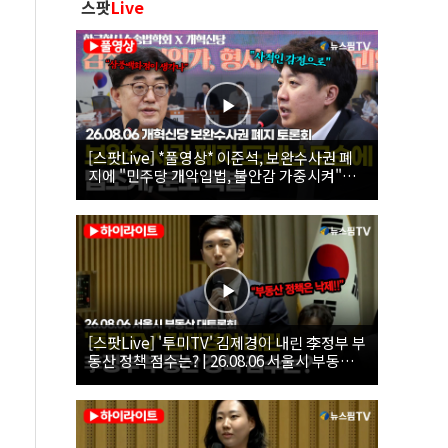
스팟
Live
[스팟Live] *풀영상* 이준석, 보완수사권 폐
지에 "민주당 개악입법, 불안감 가중시켜"｜
26.08.06 개혁신당 보완수사권 폐지 토론회
[스팟Live] '투미TV' 김제경이 내린 李정부 부
동산 정책 점수는? | 26.08.06 서울시 부동산
대토론회