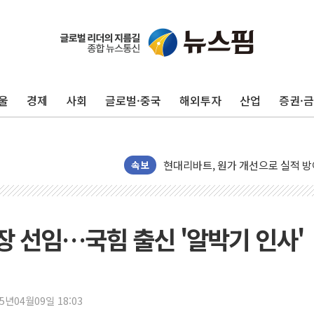
울
경제
사회
글로벌·중국
해외투자
산업
증권·
트럼프, '원정출산 시민권 차단' 
트럼프 "이란전 조만간 끝날 것"…
현대리바트, 원가 개선으로 실적 방
"세금 부담 덜자"…비거주 1주택자
속보
세금 부담 커진 고가 1주택자…맞
[금/유가] 이란의 호르무즈 해협 통
뉴욕증시, 유가·금리 부담에 하락…
 선임…국힘 출신 '알박기 인사'
이란, 오만과 호르무즈 해협 재개방 
[민주 당권주자 일정] 송영길·정청래
李대통령, 오늘 부동산 정책 점검 
25년04월09일 18:03
[오늘의 정치일정] 8월 7일(금)