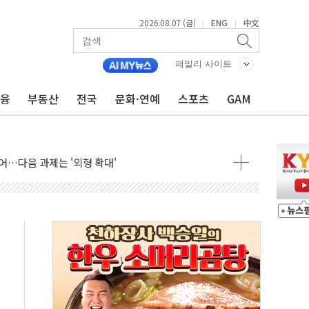
2026.08.07 (금)
ENG
中文
|
|
패밀리 사이트
금융
부동산
전국
문화·연예
스포츠
GAM
행정명령 서명…출생시민권 제한 재시동
군수품 부족설 일축 "막대한 무기 보유"
어…다음 과제는 '외형 확대'
 귀환 조짐에 전월세시장 '긴장'
교환·재매수·다운사이징 '저울질'
항 제한 검토에 유가 3% 급등…금값 보합
다우 5거래일 랠리 '마침표'
합의 막바지.."美와 직접 협상 없어"
·김민석 후보 - 8월 7일
2차 회의…주택 공급 대책 막바지 조율할 듯