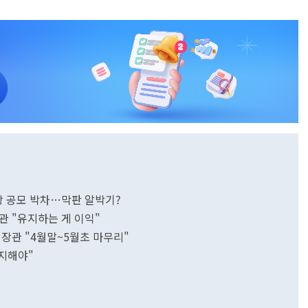
관장 공모 박차…막판 알박기?
장관 "유지하는 게 이익"
장관 "4월말~5월초 마무리"
유지해야"