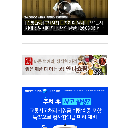
[스팟Live] "전셋집 구하려다 월세 선택"...사
회에 첫발 내디딘 청년의 한탄 | 26.08.06 서울
시 부동산 대토론회