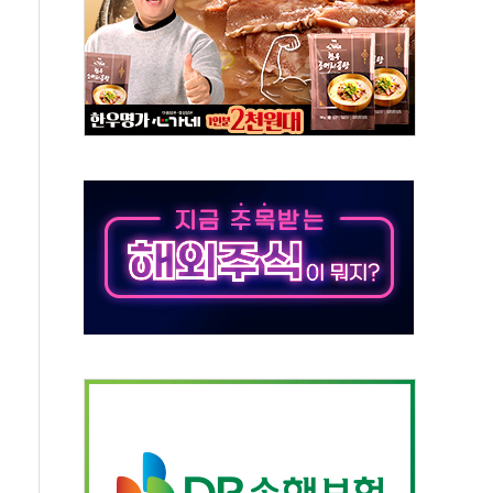
자회견·주요 정당 - 8월 7일
통항 제한 추진…美 "통행 막을 권한 없어"
분 상승… "2분기 기업 순이익 21% 증가" 전망
으로 나토 회원국 공격 검토… 거짓 깃발 작전"
 재회…로봇·AI 데이터센터·모빌리티 구체화
나·아이온큐·도어대시↑ VS 샌디스크·피그마·앱러빈↓
급 반대…상법·자본시장법 개정 논의"
주 차익실현 속 혼조세...웨스턴디지털·샌디스크↓
사에 긴급 안보 점검회의