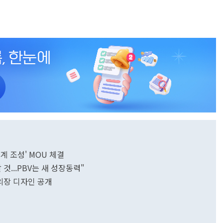
계 조성' MOU 체결
 것...PBV는 새 성장동력"
 외장 디자인 공개