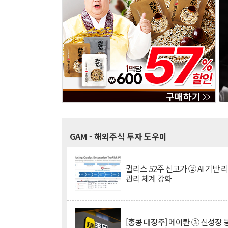
GAM
- 해외주식 투자 도우미
퀄리스 52주 신고가 ② AI 기반 
관리 체계 강화
[홍콩 대장주] 메이퇀 ③ 신성장