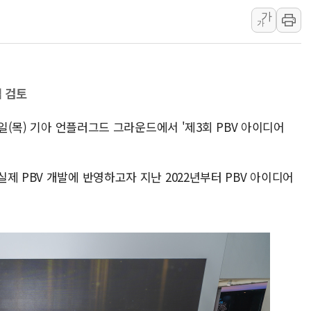
가
주한미군 "오산기지 누출, 백린 아닌 
가
구미 폐염산처리업체서 불 2시간30여
해군과 함께하는 '불금전파, 송정' 시
강원도 폭염특보 11일째…온열질환·가
업 검토
[코인 시황] 비트코인, ETF 자금 
[르포] 39도 폭염 속 잠실 개표소 시위
7일(목) 기아 언플러그드 그라운드에서 '제3회 PBV 아이디어
강원·전라권 폭염중대경보 확대…온열질
빚투·레버리지 줄었지만, 반도체 두 종
제 PBV 개발에 반영하고자 지난 2022년부터 PBV 아이디어
[2보] 북한, 원산서 동해상 단거리 