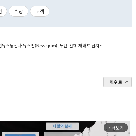
전
수상
고객
뉴스통신사 뉴스핌(Newspim), 무단 전재-재배포 금지>
맨위로
더보기
arrow_forward_ios