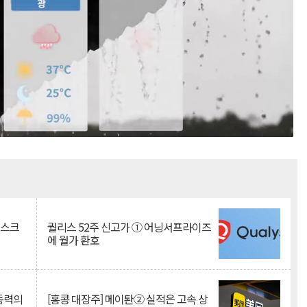
Mute
리스크
퀄리스 52주 신고가 ① 어닝서프라이즈
에 월가 환호
 동력의
[홍콩 대장주] 메이퇀② 실적은 고속 상