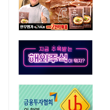
무해한 표면 부식 물질"
분만에 진화...외국인 노동자 숨져
즌2
축 피해 최소화 '총력 대응'
유입에도 박스권…美 암호화폐 법안 처리 여부도 변수
 '62일째'..."대부분 여기서 상주"
환자 2665명·사망 23명
목에 코스피 '휘청'
탄도미사일 발사