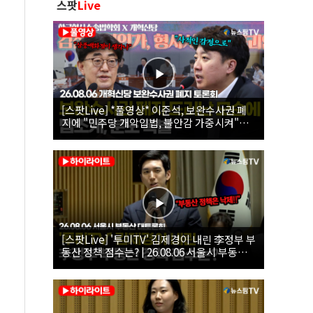
스팟
Live
[스팟Live] *풀영상* 이준석, 보완수사권 폐
지에 "민주당 개악입법, 불안감 가중시켜"｜
26.08.06 개혁신당 보완수사권 폐지 토론회
[스팟Live] '투미TV' 김제경이 내린 李정부 부
동산 정책 점수는? | 26.08.06 서울시 부동산
대토론회