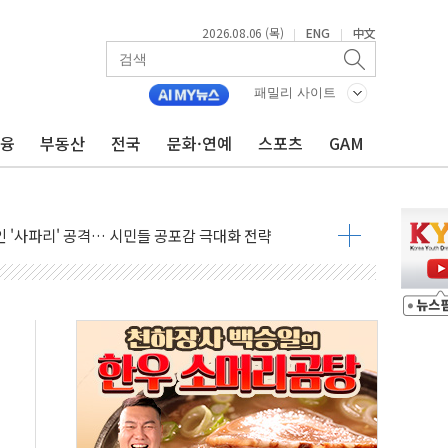
2026.08.06 (목)
ENG
中文
|
|
패밀리 사이트
금융
부동산
전국
문화·연예
스포츠
GAM
호르무즈 재개방 기대에 강세
조까지, 상승...호실적 보고 기업 상승세 뚜렷
인 '사파리' 공격… 시민들 공포감 극대화 전략
' 임시 주총 기대감에 홀로 상한가…마진 잔액은 사상 최고
버리지 위험수위…숨은 차입이 더 큰 변수"
대응 1단계 진압 중
야, 경쟁상대 中과 비교해야"
하는 '선봉'의 대민 봉사
미사일 1발 발사… 올해 10번째·42일 만 도발
 새 안보 위기… 반군·마약카르텔이 습득해 전투 활용
어선 구조