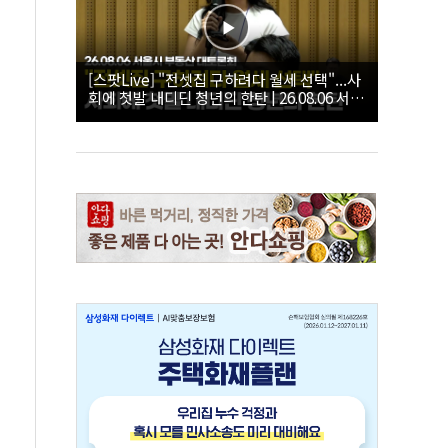
[스팟Live] "전셋집 구하려다 월세 선택"...사
회에 첫발 내디딘 청년의 한탄 | 26.08.06 서울
시 부동산 대토론회