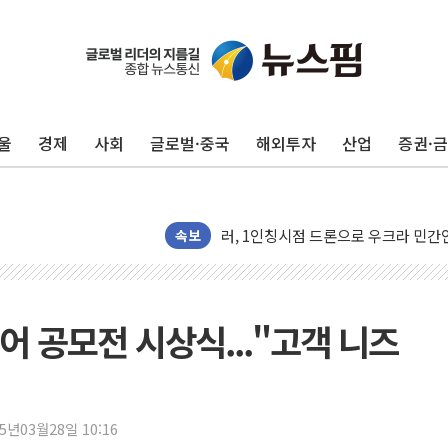
울
경제
사회
글로벌·중국
해외투자
산업
증권·
금값 7주 만에 최고…美 고용 둔화·
[인도증시] 중동 긴장 완화에 실적 호
러, 1인칭시점 드론으로 우크라 민간
[베트남 증시] 지수 하락 속 'DGC
속보
'월가의 황제' 다이먼 "금융시장 레
양주 섬유염색공장서 화재 1명 중상…
김정관 산업부 장관 "주 52시간 손봐
디어 공모전 시상식..."고객 니즈
해군 1함대 창설 80주년…지역과 함께
[3보] 북, 원산서 동해로 단거리 탄도
우크라 드론 전술, 중남미 콜롬비아에
25년03월28일 10:16
동해해경, 독도 해상서 부유물 감긴 