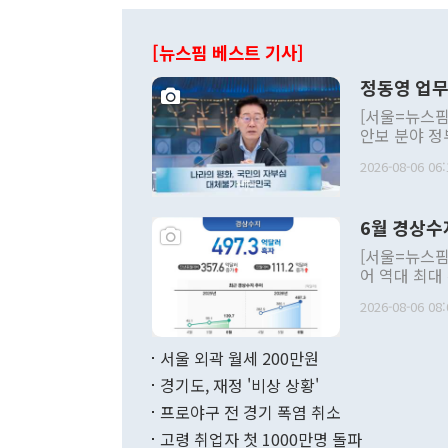
[뉴스핌 베스트 기사]
정동영 업무
[서울=뉴스핌
안보 분야 정
평화공존 발전
2026-08-06 06:
발언 중에는 
언한 것이 있
령은 공개적으
6월 경상수
주의적 희망에
관의 대북 정
[서울=뉴스핌
관 부처 장관
어 역대 최대
관의 무리한 
출 호조로 월
다. [정동영 통일부 장관이 지난달 23일 오후 서울 종로구 정부서울청사에
2026-08-06 08:
료=한국은행] 한국은행이 6일 발표한 '2026년 6월 국제수지(잠정)'에
서 취임 1주년 
면 지난 6월
부 장관 권한
1000만달러
서울 외곽 월세 200만원
발전 구상'을
이에 따라 올
적 갈등 해결
경기도, 재정 '비상 상황'
했다. 경상수
결과 혐오의 
9000만달러
프로야구 전 경기 폭염 취소
년간의 CVI
지 기준 상품
고령 취업자 첫 1000만명 돌파
무너졌다고도 
며 월간 기준