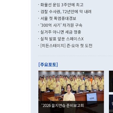
현실을 바꾸는
달러로 38.
화물선 운임 3주만에 최고
를 평화 체제
196.9% 급
검찰 수사권, 72년만에 막 내려
함께 4자 대
수출은 160
지만 이 대통
서울 첫 폭염중대경보
(18.6%) 
화공존 정책이
했다. 통관 기
'300억 사기' 차가원 구속
다"고 지적했
(16.4%)
투리가 잡혀 
실거주 아니면 세금 껑충
월(-10억9
쁜 상황이 초
증가와 유류할
실적 발표 앞둔 스페이스X
9·19 군사
기록했지만 
[히든스테이지] 즌·오아 첫 도전
"우리의 선의
로 전환됐다.
으로 약간의 의문
를 기록해 전
관은 업무보고
는 배당수입
주의에 근거한
줄면서 25억
[주요포토]
라며 "여러분
억1000만달
이 9월 러시
였던 올해 3
며 "정부 차
인의 해외투자
은 "그것은 
각각 증가했다
잘랐다. 정 
국인의 국내 
않았다는 점에
감소하며 전월
사합의 복원,
경신했다. 외
권이라는 지적
분기 말 만기
뒤 "여기 업
다. 내국인의
'2026 을지연습 준비보고회
부의 한 소식
다. eoyn2@
를 거쳐 결정