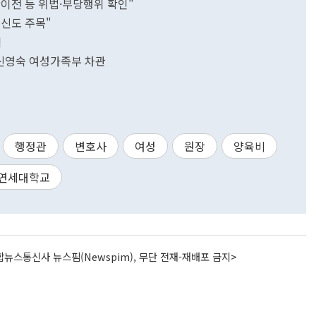
간이전 등 위법·부당행위 확인"
신도 주목"
회
신영숙 여성가족부 차관
행정관
변호사
여성
원장
양육비
연세대학교
뉴스통신사 뉴스핌(Newspim), 무단 전재-재배포 금지>