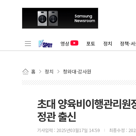
영상
포토
정치
정책·서
홈
정치
청와대·감사원
초대 양육비이행관리원장
정관 출신
기사입력 :
2025년03월17일 14:59
최종수정 :
20