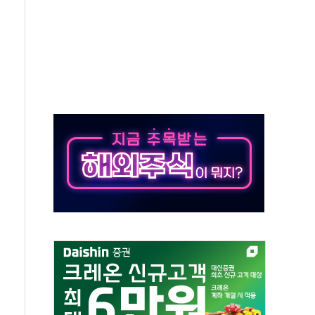
대응 1단계 진압 중
야, 경쟁상대 中과 비교해야"
하는 '선봉'의 대민 봉사
미사일 1발 발사… 올해 10번째·42일 만 도발
 새 안보 위기… 반군·마약카르텔이 습득해 전투 활용
어선 구조
무해한 표면 부식 물질"
분만에 진화...외국인 노동자 숨져
즌2
축 피해 최소화 '총력 대응'