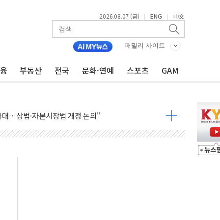
2026.08.07 (금)
ENG
中文
|
|
패밀리 사이트
금융
부동산
전국
문화·연예
스포츠
GAM
재회…로봇·AI 데이터센터·모빌리티 구체화
·아이온큐·도어대시↑ VS 샌디스크·피그마·앱러빈↓
 반대…상법·자본시장법 개정 논의"
 차익실현 속 혼조세...웨스턴디지털·샌디스크↓
에 긴급 안보 점검회의
호르무즈 재개방 기대에 강세
조까지, 상승...호실적 보고 기업 상승세 뚜렷
인 '사파리' 공격… 시민들 공포감 극대화 전략
' 임시 주총 기대감에 홀로 상한가…마진 잔액은 사상 최고
버리지 위험수위…숨은 차입이 더 큰 변수"