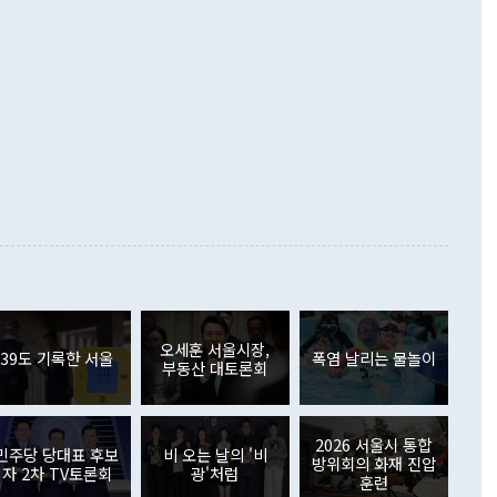
 데 힘이 되지 않는다"고 주장했다. 정 장관은 또 "정전 체제
6% 늘었다. 통관 기준으로는 반도체 수출이 전년 동월 대비
로 바꾸는 논의에 착수하겠다"면서 "북·미 정상회담 견인과
증했고 컴퓨터·주변기기(SSD)는 282.7% 증가했다. IT 품목
화의 동력을 확보하기 위해 최선을 다할 것"이라고 말했다. 하
.4% 늘었으며 비IT 품목도 ▲석유제품(47.5%) ▲화공품
령은 정 장관의 구상에 대부분 제동을 걸었다. 이 대통령은 "평
▲철강제품(17.9%) ▲승용차(6.1%) 등을 중심으로 18.6% 증가
 정치적으로 악용되는 측면이 있다"며 "많이 조심하셔야 한
준 수입은 ▲원자재(30.5%) ▲자본재(35.3%) ▲소비재
다. 북한을 다른 이름으로 불러야 한다는 주장에는 "표현에 꼬
가 모두 늘었다. 서비스수지는 12억9000만달러 적자를 기록해 전
정쟁으로 휘몰아 들어가면 원래 하고자 했던 데에서 오히려 나
000만달러)보다 적자 폭이 확대됐다. 여행수지는 외국인 입국자
래될 수 있다"고 경고했다. 이 대통령은 남북 신뢰 구축을 위해
증료 인상 등에 따른 출국자 감소로 4억4000만달러 흑자를
합의를 선제적으로 복원해야 한다는 정 장관의 주장에 대해서도
지식재산권사용료수지는 전월 흑자에서 4억4000만달러 적자
대로 하는 게 과연 한반도의 평화와 안정에 플러스냐, 결론적
 본원소득수지는 배당소득을 중심으로 32억7000만달러 흑자
이 들 때도 있다"며 부정적으로 반응했다. 조현 외교부 장
월(21억7000만달러)보다 흑자 폭이 확대됐다. 배당소득수지
 사후 브리핑에서 정 장관이 언급한 '4자 회담'에 대해 "이상
이 늘어난 데다 전월 분기배당에 따른 기저효과로 배당지급이
 어떤 희망이라 하더라도 그건 아직 조율되지 않은 방법"이
6000만달러 흑자를 나타냈다. 금융계정 순자산은 6월 중 467
들께서 디스카운트해 주시면 좋겠다"고 선을 그었다. 정 장관
러 증가해 월간 기준 역대 최대 증가 폭을 기록했다. 종전 최대
아 블라디보스토크에서 열리는 '동방경제포럼(EEF)'을 언급하
월(369억9000만달러)을 넘어선 것이다. 직접투자에서는 내국
원에서 (참석을) 검토하고 있다"고 발언한 데 대해서도 조 장관
가 80억1000만달러, 외국인의 국내투자가 46억3000만달러
외교부의 몫"이라며 "아직 거기까지 진도가 나가지 않았다"고
오세훈 서울시장,
. 증권투자에서는 외국인의 국내 주식 매도세가 이어졌다. 외
39도 기록한 서울
폭염 날리는 물놀이
부동산 대토론회
장관이 이날 소개한 대북 구상과 설명은 정부 내 조율을 거치지
주식 투자는 차익실현 매도 등의 영향으로 316억1000만달러
서 문제가 있다. 특히 주적 표현 대체와 국호 사용, 9·19 군
(-310억5000만달러)에 이어 역대 최대 순매도 기록을 다시
 4자회담 추진 등은 통일부 장관이 결정할 사안이 아니어서 월
국인의 국내 채권투자는 세계국채지수(WGBI) 자금 유입에도
이 나오고 있다. 이 대통령은 정 장관의 업무보고를 듣고 난
도래 영향으로 증가 폭이 줄어든 52억9000만달러를 기록했
2026 서울시 통합
무보고에 발표했다고 승인난 건 아니다"라고 재차 확인했다. 정
민주당 당대표 후보
비 오는 날의 '비
 해외 증권투자는 주식을 중심으로 35억6000만달러 증가했
방위회의 화재 진압
자 2차 TV토론회
광'처럼
통은 "정 장관의 발언 내용은 대부분 국가안전보장회의(NSC)
newspim.com
훈련
된 사안이 아닌 정 장관의 개인적 생각에 가깝다"며 "안보 관