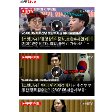
스팟
Live
[스팟Live] *풀영상* 이준석, 보완수사권 폐
지에 "민주당 개악입법, 불안감 가중시켜"｜
26.08.06 개혁신당 보완수사권 폐지 토론회
[스팟Live] '투미TV' 김제경이 내린 李정부 부
동산 정책 점수는? | 26.08.06 서울시 부동산
대토론회