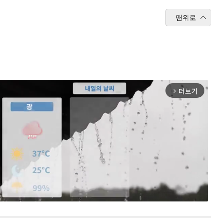
맨위로
더보기
arrow_forward_ios