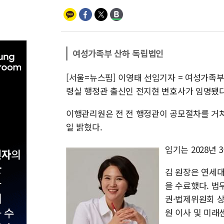
여성가족부 산하 독립법인
[서울=뉴스핌] 이영태 선임기자 = 여성가족
령실 행정관 출신인 전지현 변호사가 임명됐다
이행관리원은 전 전 행정관이 공모절차를 거쳐
일 밝혔다.
임기는 2028년 
김 원장은 연세
을 수료했다. 
권·법제위원회 
원 이사 및 미래