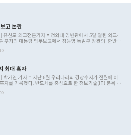
보고 논란
] 유신모 외교전문기자 = 청와대 영빈관에서 5일 열린 외교·
부 부처의 대통령 업무보고에서 정동영 통일부 장관의 '한반도
 구상'과 업무보고 발언이 논란을 빚고 있다. 이날 정 장관의
10
정부 내 조율을 거치지 않은 사안을 정책으로 추진하겠다고 공
는가 하면 사실 관계에 맞지 않은 설명도 있었다. 이재명 대통
로 신중을 기해 달라고 경고했고, 조현 외교부 장관은 '이상
지 최대 흑자
 근거한 비현실적 구상'이라는 비판을 내놨다. 그동안 정 장
책 관련 발언이 물의를 빚은 적은 여러 번 있지만 대통령과 유
] 박가연 기자 = 지난 6월 우리나라의 경상수지가 전월에 이
이 공개적으로 부정적 입장을 표명한 것은 이례적이다. 정 장
 흑자를 기록했다. 반도체를 중심으로 한 정보기술(IT) 품목 수
대북 접근법과 월권을 제어해야 한다는 목소리도 높아지고 있
간 상품수출이 처음으로 1000억달러를 넘어선 영향이다. [자
00
 따르
기자간담회를 하고 있다. [사진=통일부] 2026.07.23 ◆통일
 경상수지는 497억3000만달러 흑자로 집계됐다. 전월(386억
 넘어선 주장 정 장관은 이날 업무보고에서 '한반도 평화공존
)에 이어 두 달 연속 월간 기준 역대 최대 기록을 갈아치웠다.
 설명하면서 이재명 정부 2년차 핵심 과제로 상호 존중·평화
해 상반기 누적 경상수지 흑자는 1910억1000만달러를 기록
·핵 없는 한반도 등 3대 기본 방향을 제시했다. 정 장관은 "대
지 흑자를 견인한 것은 상품수지다. 6월 상품수지는 478억
언어는 멈춰야 한다"면서 주적 용어 대체를 주장했다. 지난 25
 흑자를 기록하며 전월에 이어 역대 최대를 다시 썼다. 국제수
D(완전하고 검증가능하며 되돌릴 수 없는 비핵화) 구도는 이미
수출은 1123억7000만달러로 전년 동월 대비 84.5% 증가하
했다. 또 "현 시점에서 흘러간 선(先)비핵화만 되뇌는 것은
 처음으로 1000억달러를 넘어섰다. 상품수입은 644억8000만