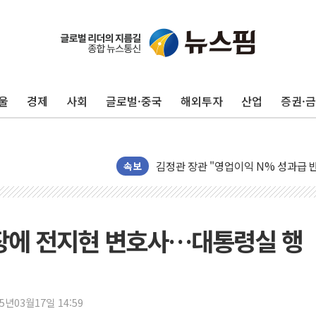
울
경제
사회
글로벌·중국
해외투자
산업
증권·
구광모, 내주 실리콘밸리서 젠슨 황 
뉴욕증시 개장 전 특징주...모더나
김정관 장관 "영업이익 N% 성과급
속보
뉴욕증시 프리뷰, 미 주가선물 AI주
청와대, 북한 단거리 탄도미사일 발사
금값 7주 만에 최고…美 고용 둔화·
에 전지현 변호사…대통령실 행
[인도증시] 중동 긴장 완화에 실적 호
러, 1인칭시점 드론으로 우크라 민간
[베트남 증시] 지수 하락 속 'DGC
25년03월17일 14:59
'월가의 황제' 다이먼 "금융시장 레