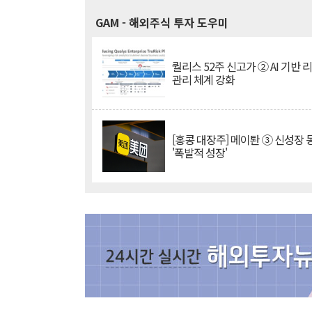
GAM
- 해외주식 투자 도우미
퀄리스 52주 신고가 ② AI 기반 
관리 체계 강화
[홍콩 대장주] 메이퇀 ③ 신성장
'폭발적 성장'