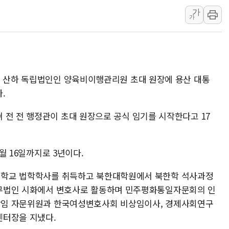
양주 섬유염색공장서 화재 1명 중상…
가
가
김정관 산업부 장관 "주 52시간 손봐
해군 1함대 창설 80주년…지역과 함께
[3보] 북, 원산서 동해로 단거리 탄도
우크라 드론 전술, 중남미 콜롬비아에
부 산하 독립법인인 양육비이행관리원 초대 원장에 용산 대통
동해해경, 독도 해상서 부유물 감긴 
.
주한미군 "오산기지 누출, 백린 아닌 
 전 전 행정관이 초대 원장으로 공식 임기를 시작한다고 17
구미 폐염산처리업체서 불 2시간30여
해군과 함께하는 '불금전파, 송정' 시
강원도 폭염특보 11일째…온열질환·가
3월 16일까지로 3년이다.
대학교 법학학사를 취득하고 북한대학원에서 북한학 석사과정
법무법인 시화에서 변호사로 활동하며 민주평화통일자문회의 인
상임 자문위원과 한국여성변호사회 비상임이사, 경제사회연구
센터장을 지냈다.