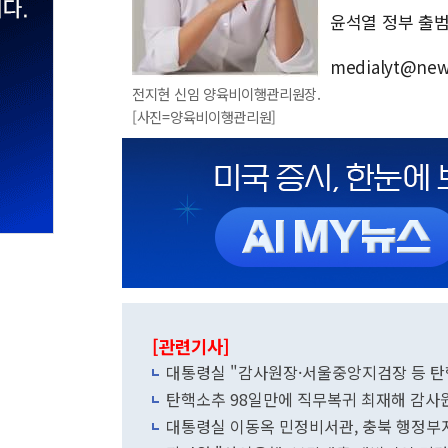
윤석열 정부 출
medialyt@ne
전지현 신임 양육비이행관리원장.
[사진=양육비이행관리원]
[관련기사]
대통령실 "감사원장·서울중앙지검장 등 탄
탄핵소추 98일만에 직무복귀 최재해 감사원
대통령실 이동옥 민정비서관, 충북 행정부