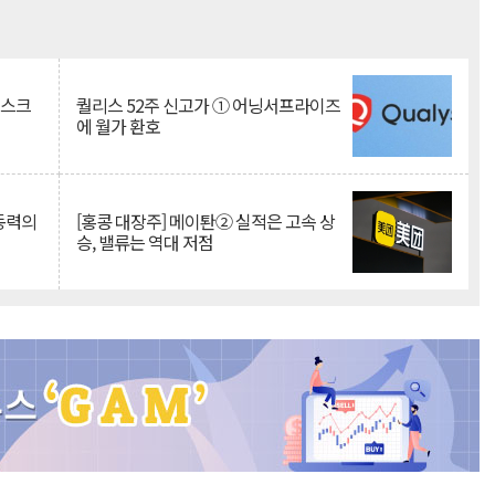
Mute
리스크
퀄리스 52주 신고가 ① 어닝서프라이즈
에 월가 환호
 동력의
[홍콩 대장주] 메이퇀② 실적은 고속 상
승, 밸류는 역대 저점