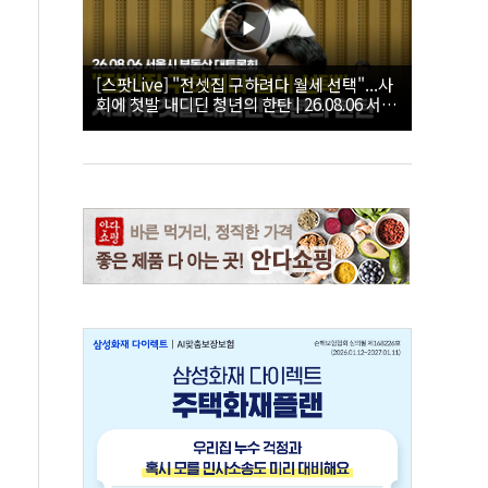
[스팟Live] "전셋집 구하려다 월세 선택"...사
회에 첫발 내디딘 청년의 한탄 | 26.08.06 서울
시 부동산 대토론회