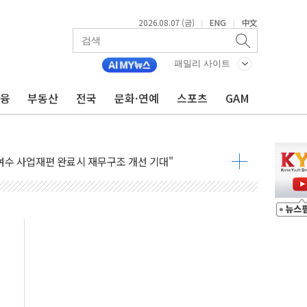
2026.08.07 (금)
ENG
中文
|
|
에 서울서 40도 넘어
…에너지 유니콘기업 본격 육성
패밀리 사이트
 54조 투자…D램·낸드 동시 증설
금융
부동산
전국
문화·연예
스포츠
GAM
B∙CRO가 이끈 '기술주 상승장'
TF 급등, SK하이닉스 레버리지는 급락
·여수 사업재편 완료시 재무구조 개선 기대"
 '수수료 평생 우대' 이벤트 진행
'청년 자산격차 해소' 특위 출범…"소외되는 계층 없도록"
532억…신제품 효과에 실적 호조
속 하락…외국인 매도에 6258.77
10명 등 1100명 참석...인사·처우 관심
기 기초화학 가격 강세 완화"
산으로 확산...헬기 3대 투입 진화 중
신 쇼케이스