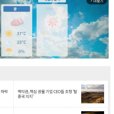
더보기
arrow_forward_ios
Mute
 하락
백악관, 핵심 광물 기업 CEO들 초청 '탈
중국 의지'