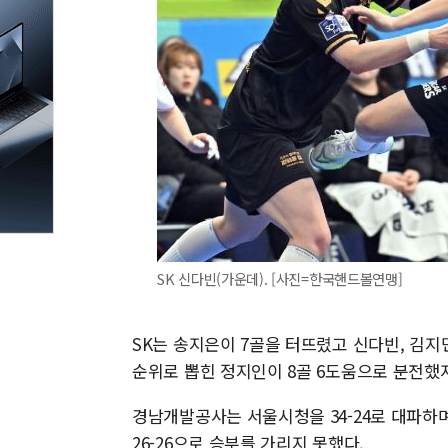
SK 신다빈(가운데). [사진=한국핸드볼연맹]
SK는 송지은이 7골을 터뜨렸고 신다빈, 김지
순위로 뽑힌 정지인이 8골 6도움으로 분전했지
경남개발공사는 서울시청을 34-24로 대파하
26-26으로 승부를 가리지 못했다.