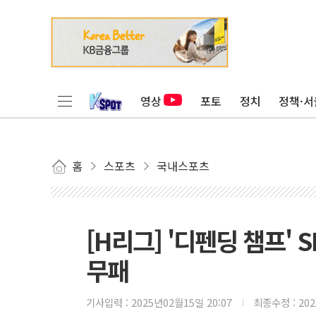
영상
포토
정치
정책·서
홈
스포츠
국내스포츠
[H리그] '디펜딩 챔프' 
무패
기사입력 :
2025년02월15일 20:07
최종수정 :
20