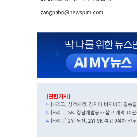
zangpabo@newspim.com
[관련기사]
[H리그] 삼척시청, 김지아 버저비터 결
[H리그] SK, 경남개발공사 잡고 개막 10
[H리그] 1위 두산, 2위 SK 꺾고 9점차 선