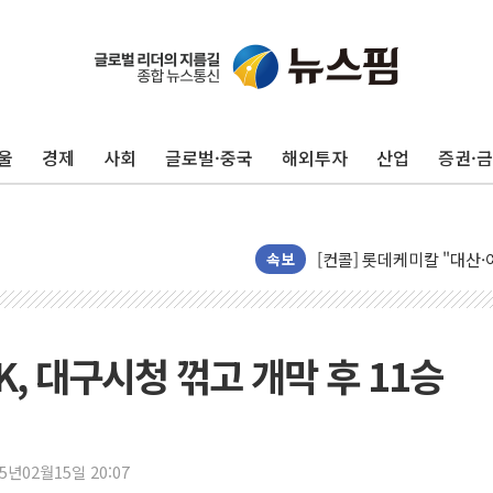
서울 노원 40.2도…8년 만
한전, 한전기술지주 출범
SK하이닉스, 용인·청주에
울
경제
사회
글로벌·중국
해외투자
산업
증권·
[중국증시 마감] CPO∙PC
[ETF 시황] 2차전지 E
[컨콜] 롯데케미칼 "대산
SK증권, 비대면 고객 대상
속보
통합위, 'AI 포용사회'·
코웨이, 2분기 영업익 2
[마감시황] 코스피, 7주 연
SK, 대구시청 꺾고 개막 후 11승
중수청 임용설명회에 검사 1
[컨콜] 롯데케미칼, "하반
안동 송천동 양봉장 화재 야
25년02월15일 20:07
컴투스, 제우스: 오만의 