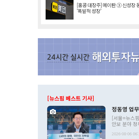
[홍콩 대장주] 메이퇀 ③ 신성장
'폭발적 성장'
[뉴스핌 베스트 기사]
정동영 업무
[서울=뉴스핌
안보 분야 정
평화공존 발전
2026-08-06 06:
발언 중에는 