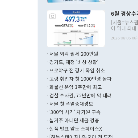
언한 것이 있
령은 공개적으
6월 경상수
주의적 희망에
관의 대북 정
[서울=뉴스핌
관 부처 장관
어 역대 최대
관의 무리한 
출 호조로 월
다. [정동영 통일부 장관이 지난달 23일 오후 서울 종로구 정부서울청사에
2026-08-06 08:
료=한국은행] 한국은행이 6일 발표한 '2026년 6월 국제수지(잠정)'에
서 취임 1주년 
면 지난 6월
부 장관 권한
1000만달러
서울 외곽 월세 200만원
발전 구상'을
이에 따라 올
적 갈등 해결
경기도, 재정 '비상 상황'
했다. 경상수
결과 혐오의 
9000만달러
프로야구 전 경기 폭염 취소
년간의 CVI
지 기준 상품
고령 취업자 첫 1000만명 돌파
무너졌다고도 
며 월간 기준
현실을 바꾸는
달러로 38.
화물선 운임 3주만에 최고
를 평화 체제
196.9% 급
검찰 수사권, 72년만에 막 내려
함께 4자 대
수출은 160
지만 이 대통
서울 첫 폭염중대경보
(18.6%) 
화공존 정책이
했다. 통관 기
'300억 사기' 차가원 구속
다"고 지적했
(16.4%)
투리가 잡혀 
실거주 아니면 세금 껑충
월(-10억9
쁜 상황이 초
증가와 유류할
실적 발표 앞둔 스페이스X
9·19 군사
기록했지만 
[히든스테이지] 즌·오아 첫 도전
"우리의 선의