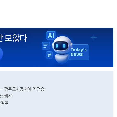
승골…광주도시공사에 역전승
연승 행진
두 질주