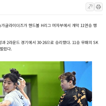
가
취재진 질의에 답하는 김태
가
목동8단지 현설에 대우·DL
호남반도체 산단 하루 6
 슈가글라이더즈가 핸드볼 H리그 여자부에서 개막 11연승 행
[일본 증시] 닛케이, 레이
[인사] 외교부
롯데케미칼, 2분기 영업익 
 2라운드 경기에서 30-26으로 승리했다. 11승 무패의 SK
 벌렸다.