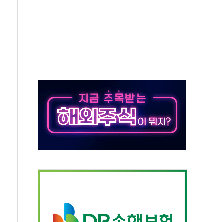
우 에이버튼 CD
·GS·현산 참여…'공사비 인상 차단' 조건
5만톤 용수 필요…절반은 하수처리수로 공급한다
저텍·SBG 실적 우려에 이틀째 하락...토픽스는 상승
1101억 '흑자전환'