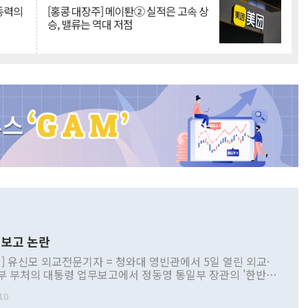
 동력의
[홍콩 대장주] 메이퇀② 실적은 고속 상
승, 밸류는 역대 저점
보고 논란
] 유신모 외교전문기자 = 청와대 영빈관에서 5일 열린 외교·
부 부처의 대통령 업무보고에서 정동영 통일부 장관의 '한반도
 구상'과 업무보고 발언이 논란을 빚고 있다. 이날 정 장관의
10
정부 내 조율을 거치지 않은 사안을 정책으로 추진하겠다고 공