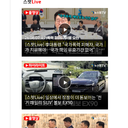
스팟
Live
[스팟Live] 李대통령 "국가폭력 피해자, 국가
가 치유해야…국가 책임 유효기간 없어"｜
26.08.07 국가폭력 피해자 위로 오찬
[스팟Live] 일상에서 장점이 더 돋보이는 '전
기 패밀리 SUV' 볼보 EX90