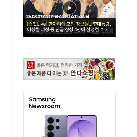
[스팟Live] 한자리에 모인 장군들...李대통령,
이상렬 대장 등 진급 장성 4명에 삼정검 수치
직접 수여｜26.08.07 장성 진급·삼정검 수치
수여식