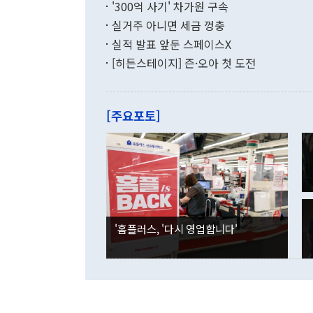
했다. 통관 기
'300억 사기' 차가원 구속
다"고 지적했
(16.4%)
투리가 잡혀 
실거주 아니면 세금 껑충
월(-10억9
쁜 상황이 초
증가와 유류할
실적 발표 앞둔 스페이스X
9·19 군사
기록했지만 
[히든스테이지] 즌·오아 첫 도전
"우리의 선의
로 전환됐다.
으로 약간의 의문
를 기록해 전
관은 업무보고
는 배당수입
주의에 근거한
줄면서 25억
[주요포토]
라며 "여러분
억1000만달
이 9월 러시
였던 올해 3
며 "정부 차
인의 해외투자
은 "그것은 
각각 증가했다
잘랐다. 정 
국인의 국내 
않았다는 점에
감소하며 전월
사합의 복원,
경신했다. 외
권이라는 지적
분기 말 만기
뒤 "여기 업
다. 내국인의
'홈플러스, '다시 영업합니다'
부의 한 소식
다. eoyn2@
를 거쳐 결정
련 부처 장관
하고 대통령의
한 문제"라고 지적했다. 이재명 대통령이
외교 국방 등