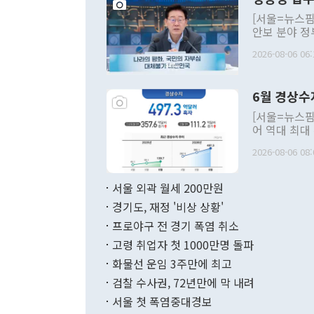
[서울=뉴스핌
안보 분야 정
평화공존 발전
2026-08-06 06:
발언 중에는 
언한 것이 있
령은 공개적으
6월 경상수
주의적 희망에
관의 대북 정
[서울=뉴스핌
관 부처 장관
어 역대 최대
관의 무리한 
출 호조로 월
다. [정동영 통일부 장관이 지난달 23일 오후 서울 종로구 정부서울청사에
2026-08-06 08:
료=한국은행] 한국은행이 6일 발표한 '2026년 6월 국제수지(잠정)'에
서 취임 1주년 
면 지난 6월
부 장관 권한
1000만달러
서울 외곽 월세 200만원
발전 구상'을
이에 따라 올
적 갈등 해결
경기도, 재정 '비상 상황'
했다. 경상수
결과 혐오의 
9000만달러
프로야구 전 경기 폭염 취소
년간의 CVI
지 기준 상품
고령 취업자 첫 1000만명 돌파
무너졌다고도 
며 월간 기준
현실을 바꾸는
달러로 38.
화물선 운임 3주만에 최고
를 평화 체제
196.9% 급
검찰 수사권, 72년만에 막 내려
함께 4자 대
수출은 160
지만 이 대통
서울 첫 폭염중대경보
(18.6%) 
화공존 정책이