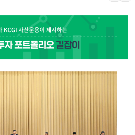
트럼프 "금리 내려야"…파월 때와 달리 워시엔 톤 낮춰
특정 정치인 측근 포항시 정책특보 내정설...포항시 '시끌'
李 "해남 태양광, 대한민국 다음 100년 밑거름…수도권 집
李 대통령, '6시간 마라톤 부동산 2차 회의' 주재… "전폭
트럼프, 中 겨냥 폴리실리콘 관세 15% 부과…美 태양광주
[사진] 빈살만과 에르도안의 만남