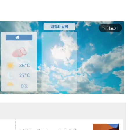
더보기
arrow_forward_ios
Mute