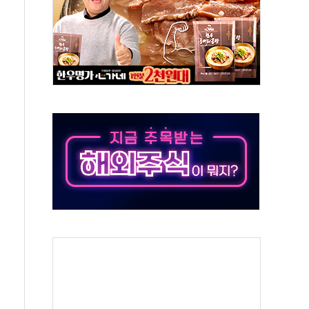
중 완화 전환점"
적 공급 확대·속도전 총력"
 급등