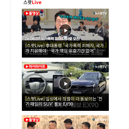
스팟
Live
[스팟Live] 李대통령 "국가폭력 피해자, 국가
가 치유해야…국가 책임 유효기간 없어"｜
26.08.07 국가폭력 피해자 위로 오찬
[스팟Live] 일상에서 장점이 더 돋보이는 '전
기 패밀리 SUV' 볼보 EX90