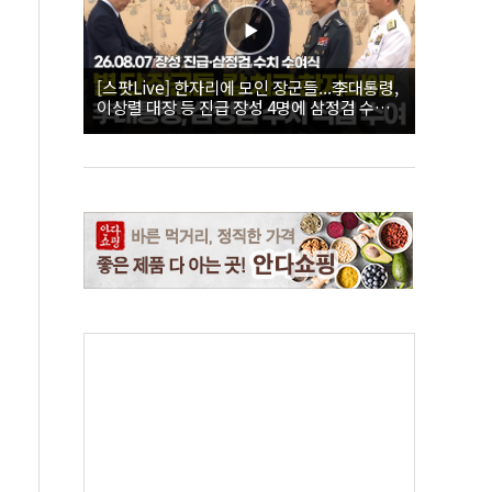
[스팟Live] 한자리에 모인 장군들...李대통령,
이상렬 대장 등 진급 장성 4명에 삼정검 수치
직접 수여｜26.08.07 장성 진급·삼정검 수치
수여식