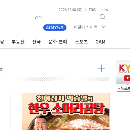
2026.08.08 (토)
ENG
中文
|
|
 요구
낮아지며 상승… STOXX 600 지수는 나흘 연속 최고치
패밀리 사이트
세
금융
부동산
전국
문화·연예
스포츠
GAM
엘·이란 위협에 맞설 자체 억지력 강화
동
톱'… 美 해상봉쇄 영향
각
체주 '활짝'
스닥 선물 1%대 상승
상 기대 후퇴
·태양광주↑ VS 트레이드데스크·웬디스↓
 끝까지 찾겠다"