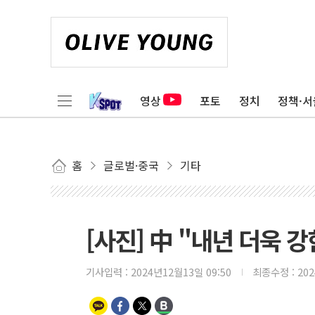
영상
포토
정치
정책·서
홈
글로벌·중국
기타
[사진] 中 "내년 더욱 
기사입력 :
2024년12월13일 09:50
최종수정 :
20