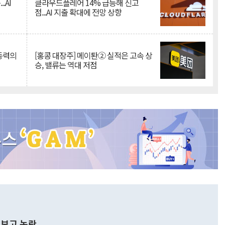
.AI
클라우드플레어 14% 급등해 신고
점...AI 지출 확대에 전망 상향
 동력의
[홍콩 대장주] 메이퇀② 실적은 고속 상
승, 밸류는 역대 저점
보고 논란