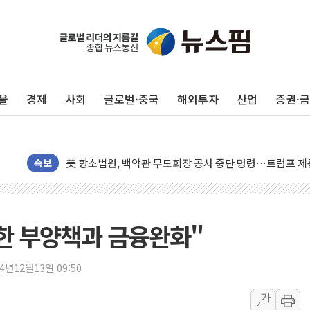
트럼프, 쿡 연준 이사 해임 재추진…"26일까지 의혹 소명"
유럽증시, 美 고용 예상 밖 부진에 연준 금리 인상 가능성 
미 연준 매파 기세 꺾이나…고용 감소에 9월 동결 전망 우
울
경제
사회
글로벌·중국
해외투자
산업
증권·
[종합] 이슬람 수니파 3국, '공동방위협정' 체결… 이스라
트럼프, 백신·자폐증 행정명령 검토…"이르면 다음 주"
美 항소법원, 백악관 무도회장 공사 중단 명령…트럼프 제
이란 핵심 원유 수출항 '하르그섬', 최근 1주일 이상 '올스
속보
美 고용 쇼크에 엔화 장중 급등…시장은 "또 개입했나" 촉
[AI MY 뉴스] 뉴욕 반도체주 프리뷰...美 고용 쇼크에 반도
뉴욕증시 프리뷰, 美 고용 쇼크에 금리 인상 우려 후퇴…나
강한 부양책과 금융완화"
[종합] 美 7월 고용 2만3000명 감소 '쇼크'…9월 금리 인
[사진] 이슬람 수니파 3개국, 공동방위협정 체결
24년12월13일 09:50
뉴욕증시 개장 전 특징주...아틀라시안·클라우드플레어
가
가
보훈부, 미 DPAA와 MOU… "6·25 미군 실종자 7359명