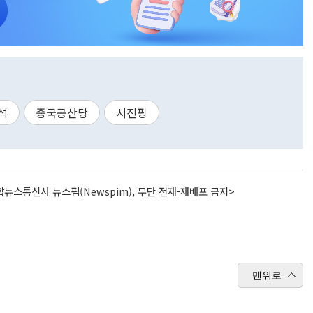
석
중국공산당
시진핑
뉴스통신사 뉴스핌(Newspim), 무단 전재-재배포 금지>
맨위로