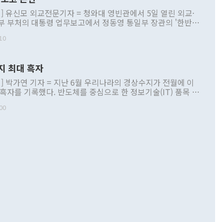
] 유신모 외교전문기자 = 청와대 영빈관에서 5일 열린 외교·
부 부처의 대통령 업무보고에서 정동영 통일부 장관의 '한반도
 구상'과 업무보고 발언이 논란을 빚고 있다. 이날 정 장관의
10
정부 내 조율을 거치지 않은 사안을 정책으로 추진하겠다고 공
는가 하면 사실 관계에 맞지 않은 설명도 있었다. 이재명 대통
로 신중을 기해 달라고 경고했고, 조현 외교부 장관은 '이상
지 최대 흑자
 근거한 비현실적 구상'이라는 비판을 내놨다. 그동안 정 장
책 관련 발언이 물의를 빚은 적은 여러 번 있지만 대통령과 유
] 박가연 기자 = 지난 6월 우리나라의 경상수지가 전월에 이
이 공개적으로 부정적 입장을 표명한 것은 이례적이다. 정 장
 흑자를 기록했다. 반도체를 중심으로 한 정보기술(IT) 품목 수
대북 접근법과 월권을 제어해야 한다는 목소리도 높아지고 있
간 상품수출이 처음으로 1000억달러를 넘어선 영향이다. [자
00
 따르
기자간담회를 하고 있다. [사진=통일부] 2026.07.23 ◆통일
 경상수지는 497억3000만달러 흑자로 집계됐다. 전월(386억
 넘어선 주장 정 장관은 이날 업무보고에서 '한반도 평화공존
)에 이어 두 달 연속 월간 기준 역대 최대 기록을 갈아치웠다.
 설명하면서 이재명 정부 2년차 핵심 과제로 상호 존중·평화
해 상반기 누적 경상수지 흑자는 1910억1000만달러를 기록
·핵 없는 한반도 등 3대 기본 방향을 제시했다. 정 장관은 "대
지 흑자를 견인한 것은 상품수지다. 6월 상품수지는 478억
언어는 멈춰야 한다"면서 주적 용어 대체를 주장했다. 지난 25
 흑자를 기록하며 전월에 이어 역대 최대를 다시 썼다. 국제수
D(완전하고 검증가능하며 되돌릴 수 없는 비핵화) 구도는 이미
수출은 1123억7000만달러로 전년 동월 대비 84.5% 증가하
했다. 또 "현 시점에서 흘러간 선(先)비핵화만 되뇌는 것은
 처음으로 1000억달러를 넘어섰다. 상품수입은 644억8000만
 데 힘이 되지 않는다"고 주장했다. 정 장관은 또 "정전 체제
6% 늘었다. 통관 기준으로는 반도체 수출이 전년 동월 대비
로 바꾸는 논의에 착수하겠다"면서 "북·미 정상회담 견인과
증했고 컴퓨터·주변기기(SSD)는 282.7% 증가했다. IT 품목
화의 동력을 확보하기 위해 최선을 다할 것"이라고 말했다. 하
.4% 늘었으며 비IT 품목도 ▲석유제품(47.5%) ▲화공품
령은 정 장관의 구상에 대부분 제동을 걸었다. 이 대통령은 "평
▲철강제품(17.9%) ▲승용차(6.1%) 등을 중심으로 18.6% 증가
 정치적으로 악용되는 측면이 있다"며 "많이 조심하셔야 한