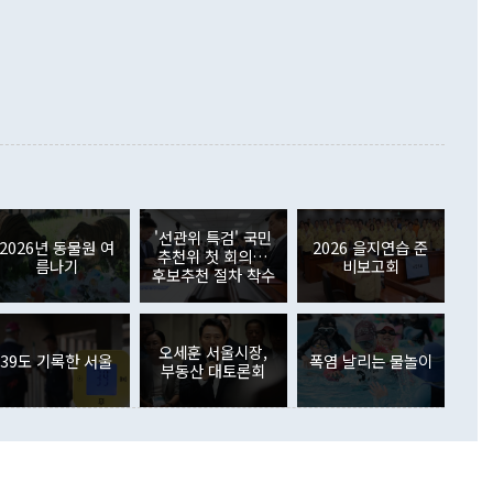
준 수입은 ▲원자재(30.5%) ▲자본재(35.3%) ▲소비재
다. 북한을 다른 이름으로 불러야 한다는 주장에는 "표현에 꼬
가 모두 늘었다. 서비스수지는 12억9000만달러 적자를 기록해 전
정쟁으로 휘몰아 들어가면 원래 하고자 했던 데에서 오히려 나
000만달러)보다 적자 폭이 확대됐다. 여행수지는 외국인 입국자
래될 수 있다"고 경고했다. 이 대통령은 남북 신뢰 구축을 위해
증료 인상 등에 따른 출국자 감소로 4억4000만달러 흑자를
합의를 선제적으로 복원해야 한다는 정 장관의 주장에 대해서도
지식재산권사용료수지는 전월 흑자에서 4억4000만달러 적자
대로 하는 게 과연 한반도의 평화와 안정에 플러스냐, 결론적
 본원소득수지는 배당소득을 중심으로 32억7000만달러 흑자
이 들 때도 있다"며 부정적으로 반응했다. 조현 외교부 장
월(21억7000만달러)보다 흑자 폭이 확대됐다. 배당소득수지
 사후 브리핑에서 정 장관이 언급한 '4자 회담'에 대해 "이상
이 늘어난 데다 전월 분기배당에 따른 기저효과로 배당지급이
 어떤 희망이라 하더라도 그건 아직 조율되지 않은 방법"이
6000만달러 흑자를 나타냈다. 금융계정 순자산은 6월 중 467
들께서 디스카운트해 주시면 좋겠다"고 선을 그었다. 정 장관
러 증가해 월간 기준 역대 최대 증가 폭을 기록했다. 종전 최대
아 블라디보스토크에서 열리는 '동방경제포럼(EEF)'을 언급하
월(369억9000만달러)을 넘어선 것이다. 직접투자에서는 내국
원에서 (참석을) 검토하고 있다"고 발언한 데 대해서도 조 장관
가 80억1000만달러, 외국인의 국내투자가 46억3000만달러
'선관위 특검' 국민
외교부의 몫"이라며 "아직 거기까지 진도가 나가지 않았다"고
2026년 동물원 여
2026 을지연습 준
. 증권투자에서는 외국인의 국내 주식 매도세가 이어졌다. 외
추천위 첫 회의…
름나기
비보고회
장관이 이날 소개한 대북 구상과 설명은 정부 내 조율을 거치지
주식 투자는 차익실현 매도 등의 영향으로 316억1000만달러
후보추천 절차 착수
서 문제가 있다. 특히 주적 표현 대체와 국호 사용, 9·19 군
(-310억5000만달러)에 이어 역대 최대 순매도 기록을 다시
 4자회담 추진 등은 통일부 장관이 결정할 사안이 아니어서 월
국인의 국내 채권투자는 세계국채지수(WGBI) 자금 유입에도
이 나오고 있다. 이 대통령은 정 장관의 업무보고를 듣고 난
도래 영향으로 증가 폭이 줄어든 52억9000만달러를 기록했
무보고에 발표했다고 승인난 건 아니다"라고 재차 확인했다. 정
오세훈 서울시장,
 해외 증권투자는 주식을 중심으로 35억6000만달러 증가했
39도 기록한 서울
폭염 날리는 물놀이
부동산 대토론회
통은 "정 장관의 발언 내용은 대부분 국가안전보장회의(NSC)
newspim.com
된 사안이 아닌 정 장관의 개인적 생각에 가깝다"며 "안보 관
이 정부의 공식 정책이 아닌 사안을 추진하겠다고 업무보고를
 면전에서 '국군통수권자가 나서야 한다'고 주장한 것은 심각
 5일 청와대 영빈관에서 열린 통일
 외교 안보 부처 업무보고에서 발언하고 있다. [사진=청와대]