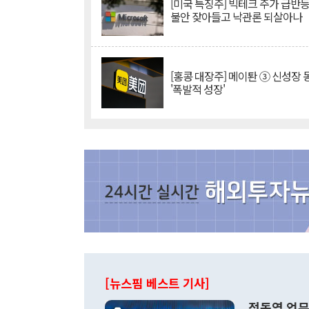
[미국 특징주] 빅테크 주가 급반등..
불안 잦아들고 낙관론 되살아나
[홍콩 대장주] 메이퇀 ③ 신성장
'폭발적 성장'
[뉴스핌 베스트 기사]
정동영 업무