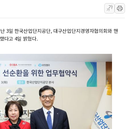
가
뉴욕증시 개장 전 특징주...아틀라시안·클라우드플레어
가
보훈부, 미 DPAA와 MOU… "6·25 미군 실종자 7359명
트럼프 "금리 내려야"…파월 때와 달리 워시엔 톤 낮춰
 지난 3일 한국산업단지공단, 대구산업단지경영자협의회와 핸
특정 정치인 측근 포항시 정책특보 내정설...포항시 '시끌'
했다고 4일 밝혔다.
李 "해남 태양광, 대한민국 다음 100년 밑거름…수도권 집
李 대통령, '6시간 마라톤 부동산 2차 회의' 주재… "전폭
트럼프, 中 겨냥 폴리실리콘 관세 15% 부과…美 태양광주
[사진] 빈살만과 에르도안의 만남
이란와이어 "이란 최고지도자 위독…곧 사망해도 놀랍지 