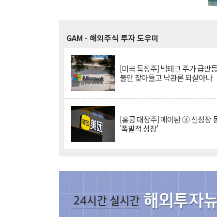
GAM
- 해외주식 투자 도우미
[미국 특징주] 빅테크 주가 급반등..
불안 잦아들고 낙관론 되살아나
[홍콩 대장주] 메이퇀 ③ 신성장
'폭발적 성장'