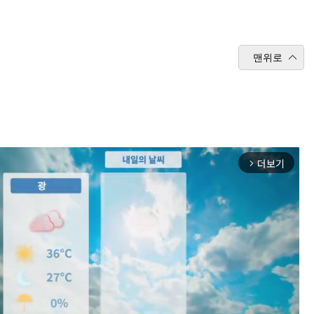
맨위로
더보기
arrow_forward_ios