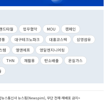
핸드타월
업무협약
MOU
캠페인
영풍
대구테크노파크
대홍코스텍
삼영섬유
스템
엘앤에프
영일엔지니어링
THN
재활용
탄소배출
온실가스
출
뉴스통신사 뉴스핌(Newspim), 무단 전재-재배포 금지>