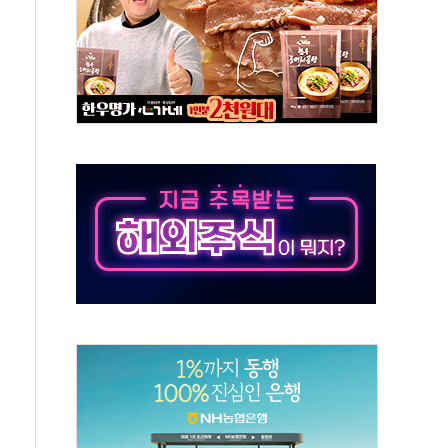
·태양광주↑ VS 트레이드데스크·웬디스↓
 끝까지 찾겠다"
중 완화 전환점"
적 공급 확대·속도전 총력"
 급등
않아"