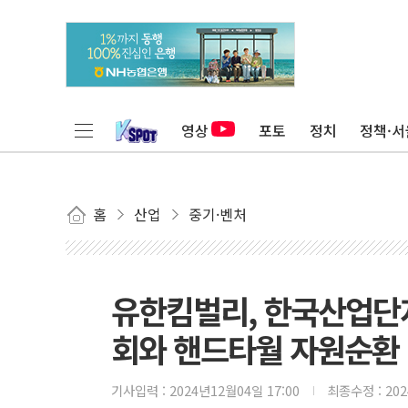
영상
포토
정치
정책·서
홈
산업
중기·벤처
유한킴벌리, 한국산업
회와 핸드타월 자원순환 
기사입력 :
2024년12월04일 17:00
최종수정 :
20