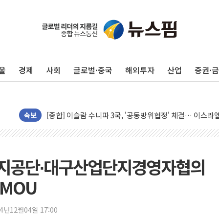
울
경제
사회
글로벌·중국
해외투자
산업
증권·
유럽증시, 美 고용 예상 밖 부진에 연준 금리 인상 가능성 
미 연준 매파 기세 꺾이나…고용 감소에 9월 동결 전망 우
[종합] 이슬람 수니파 3국, '공동방위협정' 체결… 이스라
트럼프, 백신·자폐증 행정명령 검토…"이르면 다음 주"
속보
美 항소법원, 백악관 무도회장 공사 중단 명령…트럼프 제
이란 핵심 원유 수출항 '하르그섬', 최근 1주일 이상 '올스
美 고용 쇼크에 엔화 장중 급등…시장은 "또 개입했나" 촉
단지공단∙대구산업단지경영자협의
[AI MY 뉴스] 뉴욕 반도체주 프리뷰...美 고용 쇼크에 반도
MOU
뉴욕증시 프리뷰, 美 고용 쇼크에 금리 인상 우려 후퇴…나
[종합] 美 7월 고용 2만3000명 감소 '쇼크'…9월 금리 인
24년12월04일 17:00
[사진] 이슬람 수니파 3개국, 공동방위협정 체결