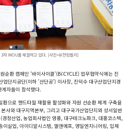
3자 MOU를 체결하고 있다. [사진=유한킴벌리]
환 캠페인 '바이사이클'(Bi:CYCLE) 업무협약식에는 진
산업단지공단(이하 '산단공') 이사장, 진덕수 대구산업단지경
 관계자들이 참석했다.
의 일환으로 핸드타월 재활용 활성화와 자원 선순환 체계 구축을
공 본사와 대구지역본부, 그리고 대구국가산업단지와 성서일반
순(경창산업, 농업회사법인 영풍, 대구테크노파크, 대홍코스텍,
송이실업, 아이디알시스템, 엘앤에프, 영일엔지니어링, 입체