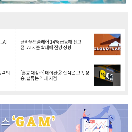
Mute
.AI
클라우드플레어 14% 급등해 신고
점...AI 지출 확대에 전망 상향
 동력의
[홍콩 대장주] 메이퇀② 실적은 고속 상
승, 밸류는 역대 저점