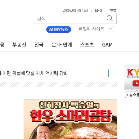
2026.08.08 (토)
ENG
中文
|
|
패밀리 사이트
금융
부동산
전국
문화·연예
스포츠
GAM
낮아지며 상승… STOXX 600 지수는 나흘 연속 최고치
세
엘·이란 위협에 맞설 자체 억지력 강화
동
톱'… 美 해상봉쇄 영향
각
체주 '활짝'
스닥 선물 1%대 상승
상 기대 후퇴