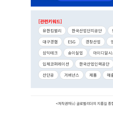
[관련키워드]
유한킴벌리
한국산업단지공단
대구경협
ESG
경창산업
삼익테크
송이실업
아이디알시
입체코퍼레이션
한국산업인력공단
산단공
거버넌스
제품
매
<저작권자(c) 글로벌리더의 지름길 종합