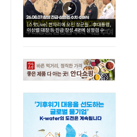
[스팟Live] 한자리에 모인 장군들...李대통령,
이상렬 대장 등 진급 장성 4명에 삼정검 수치
직접 수여｜26.08.07 장성 진급·삼정검 수치
수여식