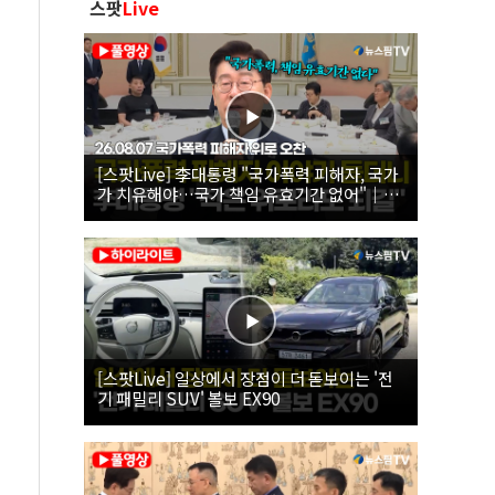
스팟
Live
[스팟Live] 李대통령 "국가폭력 피해자, 국가
가 치유해야…국가 책임 유효기간 없어"｜
26.08.07 국가폭력 피해자 위로 오찬
[스팟Live] 일상에서 장점이 더 돋보이는 '전
기 패밀리 SUV' 볼보 EX90