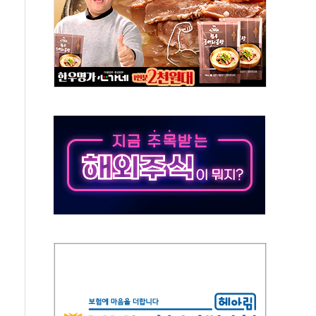
락…다우 5거래일 랠리 '마침표'
개방 합의 막바지.."美와 직접 협상 없어"
청래·김민석 후보 - 8월 7일
산정책 2차 점검회의…주택 공급 대책 막바지 조율
나·기자회견·주요 정당 - 8월 7일
즈 통항 제한 추진…美 "통행 막을 권한 없어"
 대부분 상승… "2분기 기업 순이익 21% 증가" 전망
드론으로 나토 회원국 공격 검토… 거짓 깃발 작전"
슨 황 재회…로봇·AI 데이터센터·모빌리티 구체화