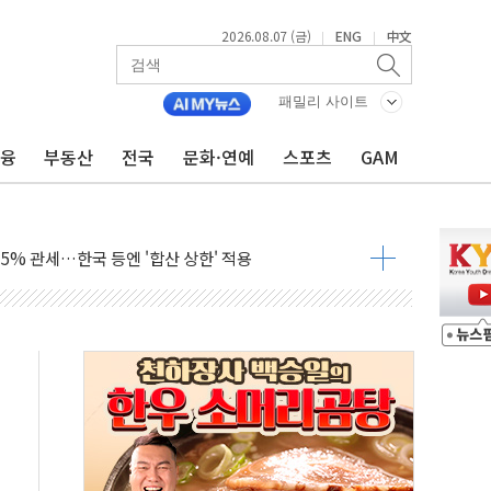
2026.08.07 (금)
ENG
中文
|
|
패밀리 사이트
금융
부동산
전국
문화·연예
스포츠
GAM
래블카드'…휴가철 넘어 장기 고객 묶는다
델 발탁… 부산 광안서 약국 팝업스토어 운영
5% 관세…한국 등엔 '합산 상한' 적용
미 국채금리·달러 동반 상승…시장, 美 고용지표 촉각
단' 행정명령 서명…출생시민권 제한 재시동
"…군수품 부족설 일축 "막대한 무기 보유"
 방어…다음 과제는 '외형 확대'
택자 귀환 조짐에 전월세시장 '긴장'
…맞교환·재매수·다운사이징 '저울질'
협 통항 제한 검토에 유가 3% 급등…금값 보합