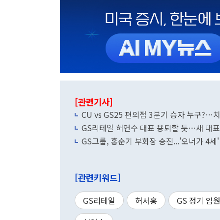
[관련기사]
CU vs GS25 편의점 3분기 승자 누구?
GS리테일 허연수 대표 용퇴할 듯…새 대표
GS그룹, 홍순기 부회장 승진...'오너가 4
[관련키워드]
GS리테일
허서홍
GS 정기 임