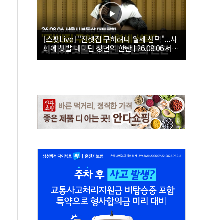
[스팟Live] "전셋집 구하려다 월세 선택"...사
회에 첫발 내디딘 청년의 한탄 | 26.08.06 서울
시 부동산 대토론회