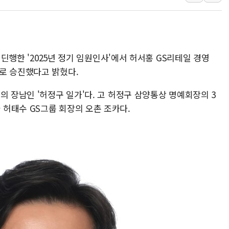
뉴욕증시, 유가·금리 부담에 하
이란, 오만과 호르무즈 해협 재
[민주 당권주자 일정] 송영길·정
李대통령, 오늘 오후 2시 부동
 딘행한 '2025년 정기 임원인사'에서 허서홍 GS리테일 경영
[오늘의 정치일정] 8월 7일(금)
로 승진했다고 밝혔다.
[오늘의 국회일정] 상임위·세미
이란, 美·이스라엘 선박 호르무
의 장남인 '허정구 일가'다. 고 허정구 삼양통상 명예회장의 3
허태수 GS그룹 회장의 오촌 조카다.
유럽증시, 견조한 실적 소화하며
리투아니아 국방 "러, 우크라 
구광모, 내주 실리콘밸리서 젠