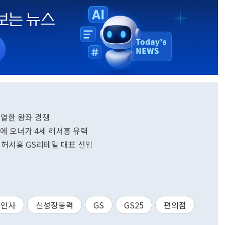
…치열한 왕좌 경쟁
에 오너가 4세 허서홍 유력
세' 허서홍 GS리테일 대표 선임
원인사
신성장동력
GS
GS25
편의점