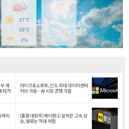
Mute
뇌부 개
마이크로소프트, 인도 최대 데이터센터
에 타격
허브 가동…AI 시장 경쟁 가열
 동력의
[홍콩 대장주] 메이퇀② 실적은 고속 상
승, 밸류는 역대 저점