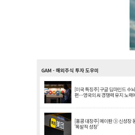
GAM
- 해외주식 투자 도우미
[미국 특징주] 구글 딥마인드 수
편…영국의 AI 경쟁력 유지 노력
[홍콩 대장주] 메이퇀 ③ 신성장
'폭발적 성장'