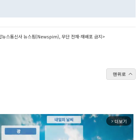
뉴스통신사 뉴스핌(Newspim), 무단 전재-재배포 금지>
맨위로
더보기
arrow_forward_ios