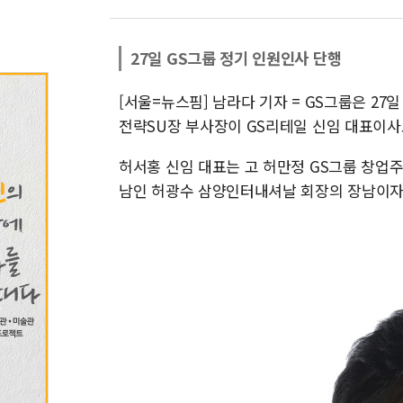
27일 GS그룹 정기 인원인사 단행
[서울=뉴스핌] 남라다 기자 = GS그룹은 27일
전략SU장 부사장이 GS리테일 신임 대표이사
허서홍 신임 대표는 고 허만정 GS그룹 창업주
남인 허광수 삼양인터내셔날 회장의 장남이자 