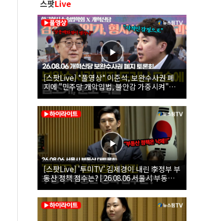
스팟
Live
[스팟Live] *풀영상* 이준석, 보완수사권 폐
지에 "민주당 개악입법, 불안감 가중시켜"｜
26.08.06 개혁신당 보완수사권 폐지 토론회
[스팟Live] '투미TV' 김제경이 내린 李정부 부
동산 정책 점수는? | 26.08.06 서울시 부동산
대토론회