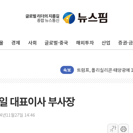
울
경제
사회
글로벌·중국
해외투자
산업
증권·
카드사 고객 유입 창구 된 '트
제나벨, 배우 공승연 브랜드 모
트럼프, 폴리실리콘·태양광에 1
속보
[채권/외환] 국제유가 급등에 
트럼프, '원정출산 시민권 차
트럼프 "이란전 조만간 끝날 것
테일 대표이사 부사장
현대리바트, 원가 개선으로 실적
"세금 부담 덜자"…비거주 1주
24년11월27일 14:46
세금 부담 커진 고가 1주택자
[금/유가] 이란의 호르무즈 해
가
가