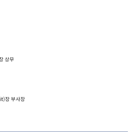
장 상무
nit)장 부사장