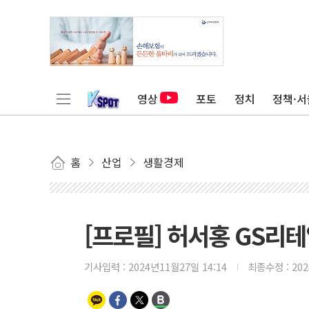
영상
포토
정치
정책·서
홈
산업
생활경제
[프로필] 허서홍 GS리
기사입력 :
2024년11월27일 14:14
최종수정 :
20