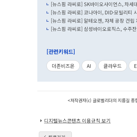
[뉴스핌 라씨로] SK바이오사이언스, 차세대
[뉴스핌 라씨로] 코나아이, DID·모빌리티 
[뉴스핌 라씨로] 알테오젠, 자체 공장 건
[뉴스핌 라씨로] 삼성바이오로직스, 수주잔
[관련키워드]
더존비즈온
AI
클라우드
E
<저작권자(c) 글로벌리더의 지름길 종합
디지털뉴스콘텐츠 이용규칙 보기
뒤로가기