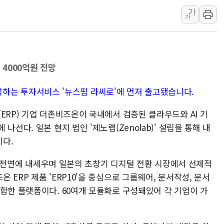
中 전방위 아파트 부양
가
인제 용대리 계곡서 수
가
동해시, 11~14일 '
강원 중·남부 동해안 
청양 밭에서 일하던 9
4000억원 전망
폭염에 車 운전면허 기
가 분석하는 투자서비스 '뉴스핌 라씨로'에 먼저 출고됐습니다.
李대통령, 'ISA·주가
ERP) 기업 더존비즈온이 국내에서 검증된 클라우드와 AI 기
선다. 일본 현지 법인 '제노랩(Zenolab)' 설립을 통해 내
다.
'을 전면에 내세우며 일본의 초창기 디지털 전환 시장에서 선제적
ERP 제품 'ERP10'을 중심으로 그룹웨어, 문서작성, 문서
합한 플랫폼이다. 60여개 모듈화로 구성돼있어 각 기업이 가