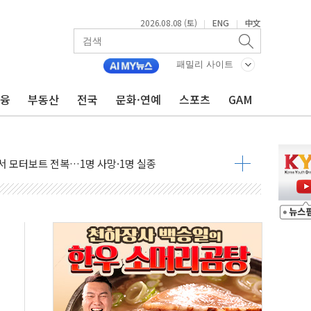
2026.08.08 (토)
ENG
中文
|
|
만지작…공습 한계·탄약 부족 현실화
 최대 50㎜ 폭우…강원 동해안 강한 비 어어져
패밀리 사이트
…60대 환경미화원 수거차에 치여 사망
금융
부동산
전국
문화·연예
스포츠
GAM
흉기 난동…60대 남성 2명 숨져
손해 보는 일 없게"…'결혼 페널티' 22개 과제 손본다
서 모터보트 전복…1명 사망·1명 실종
자 기림의 날 참석..."국제적 시민 연대로 목소리 내야"
질 중 실종 60대 나흘만에 숨진 채 발견
 흉기 살해 10대 아들 체포
 '뻔뻔' 받아친 정청래…제주 연설서 신경전 고조
재검토 지시…與 "적극 환영"·野 "졸속 국정"
주의보…10일까지 최대 3.5m 높은 물결
사망 23명…정부, 비상대응기구 가동