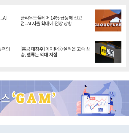
Mute
.AI
클라우드플레어 14% 급등해 신고
점...AI 지출 확대에 전망 상향
 동력의
[홍콩 대장주] 메이퇀② 실적은 고속 상
승, 밸류는 역대 저점