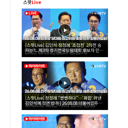
스팟
Live
[스팟Live] 김민석·정청래 ‘초접전’ 2차전 승
자는?...제3차 정기전국당원대회 후보자 인천
합동연설회 생중계 | 26.08.08
[스팟Live] 정청래 “뻔뻔하다”…‘화합’ 꺼낸
김민석에 정면 반격 | 26.08.08 더불어민주당
당대표·최고위원 후보 제주 합동연설회