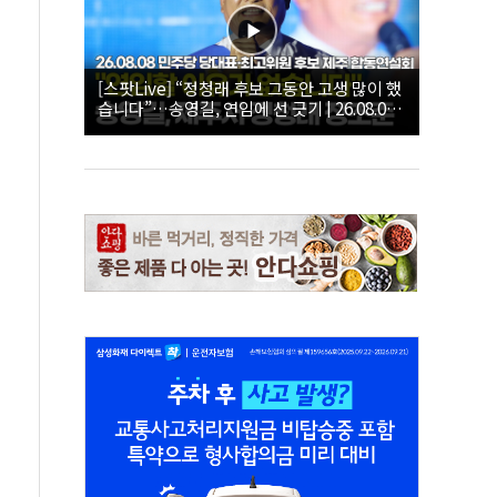
[스팟Live] “정청래 후보 그동안 고생 많이 했
습니다”…송영길, 연임에 선 긋기 | 26.08.08
더불어민주당 당대표·최고위원 후보 제주 합
동연설회