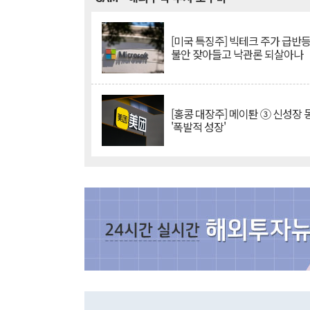
[미국 특징주] 빅테크 주가 급반등..
불안 잦아들고 낙관론 되살아나
[홍콩 대장주] 메이퇀 ③ 신성장
'폭발적 성장'