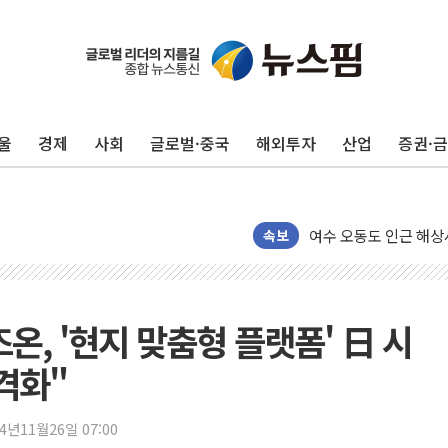
美, 이란전 출구전략 
강릉·동해·삼척 시간당
폐기물 수거하다 참변
울
경제
사회
글로벌·중국
해외투자
산업
증권·
서울 중랑구 주택가서 
李대통령 "결혼 때문에 
여수 오동도 인근 해상
속보
추미애, '위안부' 피해
인천 선재도 갯벌서 해루
인천서 말다툼 중 어머니
온, '현지 맞춤형 플랫폼' 日 시
'화합' 꺼낸 김민석에
李대통령, ISA 개편 
격화"
동해중부 전 해상 풍랑
연일 폭염에 온열질환 
24년11월26일 07:00