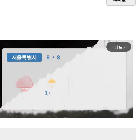
더보기
arrow_forward_ios