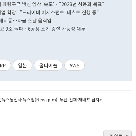
 폐렴구균 백신 임상 '속도'…"2028년 상용화 목표"
사업 확장..."드라이버 어시스턴트' 테스트 진행 중"
립 재시동…자금 조달 움직임
고 9조 돌파…6공장 조기 증설 가능성 대두
RP
일본
옴니이솔
AWS
뉴스통신사 뉴스핌(Newspim), 무단 전재-재배포 금지>
맨위로