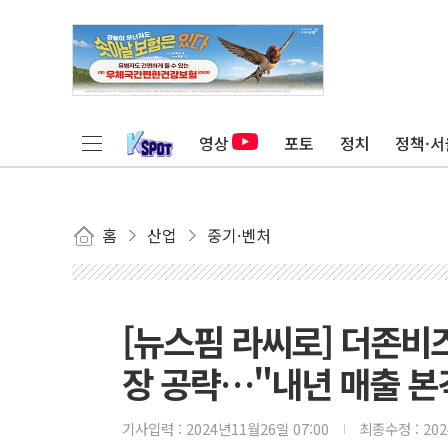
영상
포토
정치
정책·서
홈
산업
중기·벤처
[뉴스핌 라씨로] 더존비즈
장 공략…"내년 매출 본
기사입력 :
2024년11월26일 07:00
최종수정 :
20