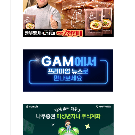
각
체주 '활짝'
스닥 선물 1%대 상승
상 기대 후퇴
·태양광주↑ VS 트레이드데스크·웬디스↓
 끝까지 찾겠다"