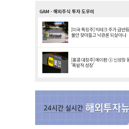
GAM
- 해외주식 투자 도우미
[미국 특징주] 빅테크 주가 급반등..
불안 잦아들고 낙관론 되살아나
[홍콩 대장주] 메이퇀 ③ 신성장
'폭발적 성장'