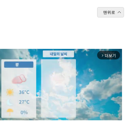
맨위로
더보기
arrow_forward_ios