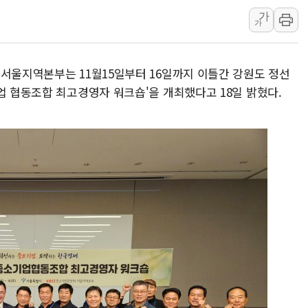
가
美 고용 쇼크에 엔화 장중 급등…시장은 "또 개입했나" 촉
가
[AI MY 뉴스] 뉴욕 반도체주 프리뷰...美 고용 쇼크에 반도
뉴욕증시 프리뷰, 美 고용 쇼크에 금리 인상 우려 후퇴…나
 서울지역본부는 11월15일부터 16일까지 이틀간 강원도 정선
[종합] 美 7월 고용 2만3000명 감소 '쇼크'…9월 금리 인
업 협동조합 최고경영자 워크숍'을 개최했다고 18일 밝혔다.
[사진] 이슬람 수니파 3개국, 공동방위협정 체결
뉴욕증시 개장 전 특징주...아틀라시안·클라우드플레어
보훈부, 미 DPAA와 MOU… "6·25 미군 실종자 7359명
트럼프 "금리 내려야"…파월 때와 달리 워시엔 톤 낮춰
특정 정치인 측근 포항시 정책특보 내정설...포항시 '시끌'