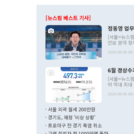
[뉴스핌 베스트 기사]
정동영 업무
[서울=뉴스핌
안보 분야 정
평화공존 발전
2026-08-06 06:
발언 중에는 
언한 것이 있
령은 공개적으
6월 경상수
주의적 희망에
관의 대북 정
[서울=뉴스핌
관 부처 장관
어 역대 최대
관의 무리한 
출 호조로 월
다. [정동영 통일부 장관이 지난달 23일 오후 서울 종로구 정부서울청사에
2026-08-06 08:
료=한국은행] 한국은행이 6일 발표한 '2026년 6월 국제수지(잠정)'에
서 취임 1주년 
면 지난 6월
부 장관 권한
1000만달러
서울 외곽 월세 200만원
발전 구상'을
이에 따라 올
적 갈등 해결
경기도, 재정 '비상 상황'
했다. 경상수
결과 혐오의 
9000만달러
프로야구 전 경기 폭염 취소
년간의 CVI
지 기준 상품
고령 취업자 첫 1000만명 돌파
무너졌다고도 