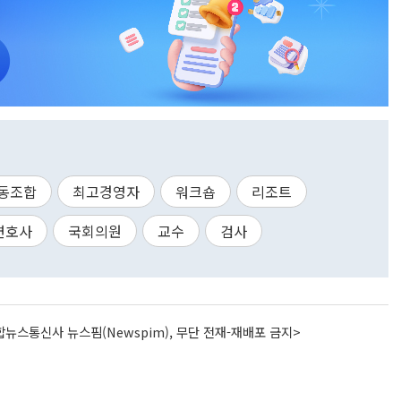
동조합
최고경영자
워크숍
리조트
변호사
국회의원
교수
검사
뉴스통신사 뉴스핌(Newspim), 무단 전재-재배포 금지>