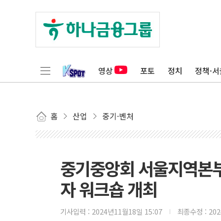
영상
포토
정치
정책·서
홈
산업
중기·벤처
중기중앙회 서울지역본부
자 워크숍 개최
기사입력 :
2024년11월18일 15:07
최종수정 :
20