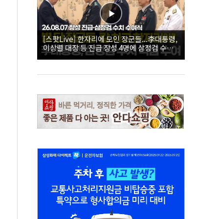
[스팟Live] 한자리에 모인 장군들...李대통령,
이상렬 대장 등 진급 장성 4명에 삼정검 수치
직접 수여｜26.08.07 장성 진급·삼정검 수치
수여식