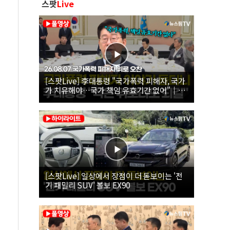
스팟
Live
[스팟Live] 李대통령 "국가폭력 피해자, 국가
가 치유해야…국가 책임 유효기간 없어"｜
26.08.07 국가폭력 피해자 위로 오찬
[스팟Live] 일상에서 장점이 더 돋보이는 '전
기 패밀리 SUV' 볼보 EX90