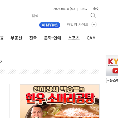
2026.08.08 (토)
ENG
中文
|
|
패밀리 사이트
금융
부동산
전국
문화·연예
스포츠
GAM
지대' 우려
 정청래 격차 확대'
타진
최고치
 요구
낮아지며 상승… STOXX 600 지수는 나흘 연속 최고치
세
엘·이란 위협에 맞설 자체 억지력 강화
동
톱'… 美 해상봉쇄 영향