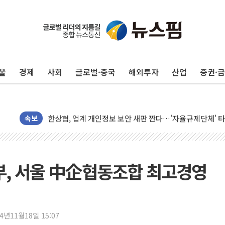
울
경제
사회
글로벌·중국
해외투자
산업
증권·
10월 보완수사권 폐지·공소청 출범…피해자들 '범죄 사각
민주, 오늘 제주·인천 경선 결과 발표...'김민석 재역전 vs
한상협, 업계 개인정보 보안 새판 짠다…'자율규제단체' 
뉴욕증시, 고용 쇼크에 금리 인상 우려 후퇴…S&P500 
속보
트럼프, 쿡 연준 이사 해임 재추진…"26일까지 의혹 소명"
유럽증시, 美 고용 예상 밖 부진에 연준 금리 인상 가능성 
미 연준 매파 기세 꺾이나…고용 감소에 9월 동결 전망 우
, 서울 中企협동조합 최고경영
[종합] 이슬람 수니파 3국, '공동방위협정' 체결… 이스라
트럼프, 백신·자폐증 행정명령 검토…"이르면 다음 주"
美 항소법원, 백악관 무도회장 공사 중단 명령…트럼프 제
24년11월18일 15:07
이란 핵심 원유 수출항 '하르그섬', 최근 1주일 이상 '올스