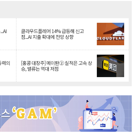
Mute
.AI
클라우드플레어 14% 급등해 신고
점...AI 지출 확대에 전망 상향
 동력의
[홍콩 대장주] 메이퇀② 실적은 고속 상
승, 밸류는 역대 저점