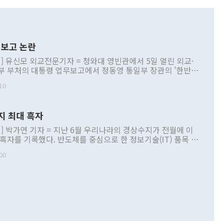
보고 논란
] 유신모 외교전문기자 = 청와대 영빈관에서 5일 열린 외교·
부 부처의 대통령 업무보고에서 정동영 통일부 장관의 '한반도
 구상'과 업무보고 발언이 논란을 빚고 있다. 이날 정 장관의
10
정부 내 조율을 거치지 않은 사안을 정책으로 추진하겠다고 공
는가 하면 사실 관계에 맞지 않은 설명도 있었다. 이재명 대통
로 신중을 기해 달라고 경고했고, 조현 외교부 장관은 '이상
지 최대 흑자
 근거한 비현실적 구상'이라는 비판을 내놨다. 그동안 정 장
책 관련 발언이 물의를 빚은 적은 여러 번 있지만 대통령과 유
] 박가연 기자 = 지난 6월 우리나라의 경상수지가 전월에 이
이 공개적으로 부정적 입장을 표명한 것은 이례적이다. 정 장
 흑자를 기록했다. 반도체를 중심으로 한 정보기술(IT) 품목 수
대북 접근법과 월권을 제어해야 한다는 목소리도 높아지고 있
간 상품수출이 처음으로 1000억달러를 넘어선 영향이다. [자
00
 따르
기자간담회를 하고 있다. [사진=통일부] 2026.07.23 ◆통일
 경상수지는 497억3000만달러 흑자로 집계됐다. 전월(386억
 넘어선 주장 정 장관은 이날 업무보고에서 '한반도 평화공존
)에 이어 두 달 연속 월간 기준 역대 최대 기록을 갈아치웠다.
 설명하면서 이재명 정부 2년차 핵심 과제로 상호 존중·평화
해 상반기 누적 경상수지 흑자는 1910억1000만달러를 기록
·핵 없는 한반도 등 3대 기본 방향을 제시했다. 정 장관은 "대
지 흑자를 견인한 것은 상품수지다. 6월 상품수지는 478억
언어는 멈춰야 한다"면서 주적 용어 대체를 주장했다. 지난 25
 흑자를 기록하며 전월에 이어 역대 최대를 다시 썼다. 국제수
D(완전하고 검증가능하며 되돌릴 수 없는 비핵화) 구도는 이미
수출은 1123억7000만달러로 전년 동월 대비 84.5% 증가하
했다. 또 "현 시점에서 흘러간 선(先)비핵화만 되뇌는 것은