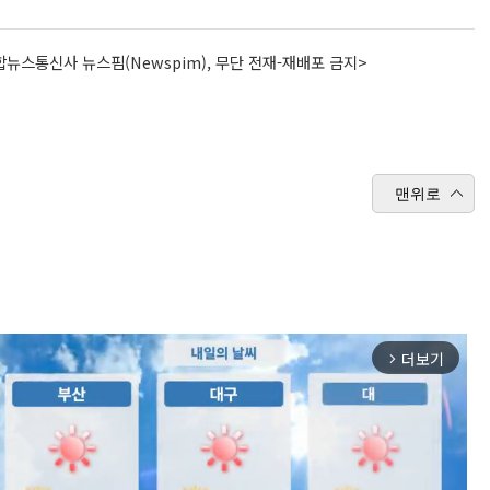
뉴스통신사 뉴스핌(Newspim), 무단 전재-재배포 금지>
맨위로
더보기
arrow_forward_ios