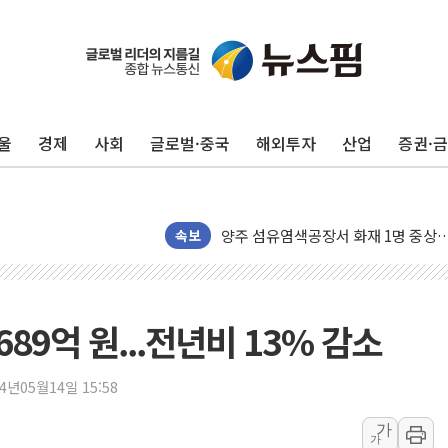
울
경제
사회
글로벌·중국
해외투자
산업
증권·
뉴욕증시 개장 전 특징주...모더나
속보
김정관 장관 "영업이익 N% 성과급
뉴욕증시 프리뷰, 미 주가선물 AI주
청와대, 북한 단거리 탄도미사일 발사
689억 원...전년비 13% 감소
금값 7주 만에 최고…美 고용 둔화·
[인도증시] 중동 긴장 완화에 실적 호
24년05월14일 15:58
러, 1인칭시점 드론으로 우크라 민간
가
가
[베트남 증시] 지수 하락 속 'DGC