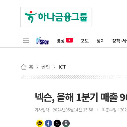
영상
포토
정치
정책·서
홈
산업
ICT
넥슨, 올해 1분기 매출 9
기사입력 :
2024년05월14일 15:58
최종수정 :
20