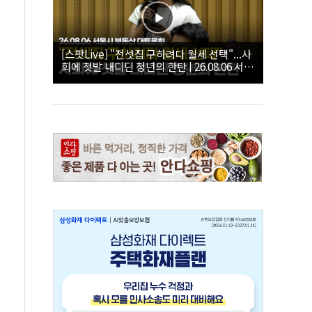
[스팟Live] "전셋집 구하려다 월세 선택"...사
회에 첫발 내디딘 청년의 한탄 | 26.08.06 서울
시 부동산 대토론회