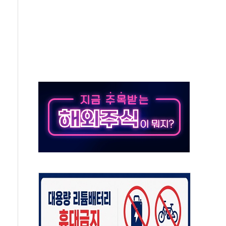
버리지 위험수위…숨은 차입이 더 큰 변수"
대응 1단계 진압 중
야, 경쟁상대 中과 비교해야"
하는 '선봉'의 대민 봉사
미사일 1발 발사… 올해 10번째·42일 만 도발
 새 안보 위기… 반군·마약카르텔이 습득해 전투 활용
어선 구조
무해한 표면 부식 물질"
분만에 진화...외국인 노동자 숨져
즌2
축 피해 최소화 '총력 대응'
유입에도 박스권…美 암호화폐 법안 처리 여부도 변수