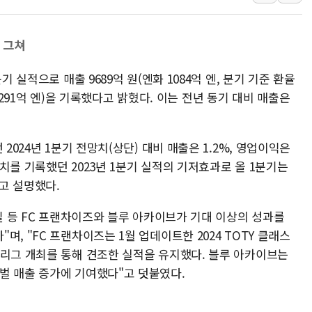
'월가의 황제' 다이먼 "금융시장 레
양주 섬유염색공장서 화재 1명 중상…
 그쳐
김정관 산업부 장관 "주 52시간 손봐
기 실적으로 매출 9689억 원(엔화 1084억 엔, 분기 기준 환율
해군 1함대 창설 80주년…지역과 함께
엔화 291억 엔)을 기록했다고 밝혔다. 이는 전년 동기 대비 매출은
[3보] 북, 원산서 동해로 단거리 탄도
우크라 드론 전술, 중남미 콜롬비아에
동해해경, 독도 해상서 부유물 감긴 
2024년 1분기 전망치(상단) 대비 매출은 1.2%, 영업이익은
주한미군 "오산기지 누출, 백린 아닌 
최고치를 기록했던 2023년 1분기 실적의 기저효과로 올 1분기는
고 설명했다.
구미 폐염산처리업체서 불 2시간30여
해군과 함께하는 '불금전파, 송정' 시
바일 등 FC 프랜차이즈와 블루 아카이브가 기대 이상의 성과를
강원도 폭염특보 11일째…온열질환·가
, "FC 프랜차이즈는 1월 업데이트한 2024 TOTY 클래스
[코인 시황] 비트코인, ETF 자금 
 리그 개최를 통해 견조한 실적을 유지했다. 블루 아카이브는
벌 매출 증가에 기여했다"고 덧붙였다.