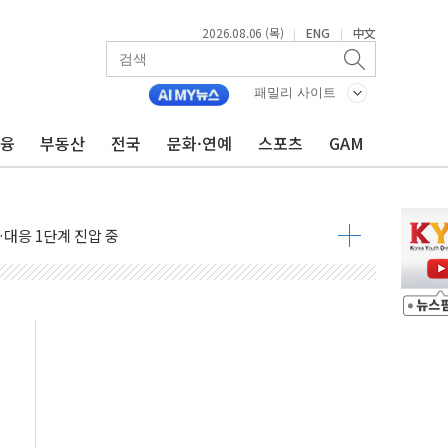
2026.08.06 (목)
ENG
中文
|
|
패밀리 사이트
금융
부동산
전국
문화·연예
스포츠
GAM
·아이온큐·도어대시↑ VS 샌디스크·피그마·앱러빈↓
 반대…상법·자본시장법 개정 논의"
 차익실현 속 혼조세...웨스턴디지털·샌디스크↓
에 긴급 안보 점검회의
호르무즈 재개방 기대에 강세
조까지, 상승...호실적 보고 기업 상승세 뚜렷
인 '사파리' 공격… 시민들 공포감 극대화 전략
' 임시 주총 기대감에 홀로 상한가…마진 잔액은 사상 최고