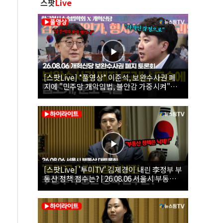
스팟
Live
[스팟Live] *풀영상* 이준석, 보완수사권 폐
지에 "민주당 개악입법, 불안감 가중시켜"｜
26.08.06 개혁신당 보완수사권 폐지 토론회
[스팟Live] '투미TV' 김제경이 내린 李정부 부
동산 정책 점수는? | 26.08.06 서울시 부동산
대토론회