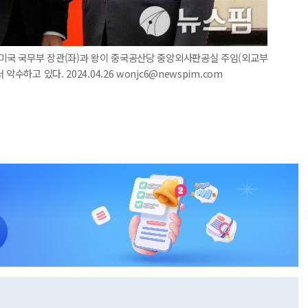
 미국 국무부 장관(좌)과 왕이 중국공산당 중앙외사판공실 주임(외교부
하고 있다. 2024.04.26 wonjc6@newspim.com