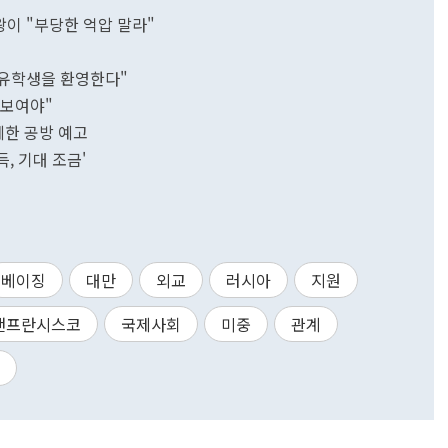
 왕이 "부당한 억압 말라"
 유학생을 환영한다"
 보여야"
첨예한 공방 예고
, 기대 조금'
베이징
대만
외교
러시아
지원
샌프란시스코
국제사회
미중
관계