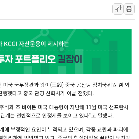
가
충북 주말 무더위 지속…청주·진천 35도, 곳곳 소나기
가
10월 보완수사권 폐지·공소청 출범…피해자들 '범죄 사각
한상협, 업계 개인정보 보안 새판 짠다…'자율규제단체' 
민주당, 오늘 제주·인천 경선 발표...김민석 '재역전' vs 정
뉴욕증시, 고용 쇼크에 금리 인상 우려 후퇴…S&P500 
트럼프, 쿡 연준 이사 해임 재추진…"26일까지 의혹 소명"
유럽증시, 美 고용 예상 밖 부진에 연준 금리 인상 가능성 
컨 미국 국무장관과 왕이(王毅) 중국 공산당 정치국위원 겸 외
진행했다고 중국 관영 신화사가 이날 전했다.
주석과 조 바이든 미국 대통령이 지난해 11월 미국 샌프란시
관계는 전반적으로 안정세를 보이고 있다"고 말했다.
계에 부정적인 요인이 누적되고 있으며, 각종 교란과 파괴에
 불합리하게 억압받고 있고, 중국의 핵심이익은 끝없이 도전받