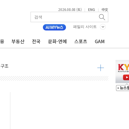
2026.08.08 (토)
ENG
中文
|
|
속 국정"
패밀리 사이트
 물결
금융
부동산
전국
문화·연예
스포츠
GAM
동
 구조
관측
 발효
8도 넘으면 중단
해소될 듯
것"