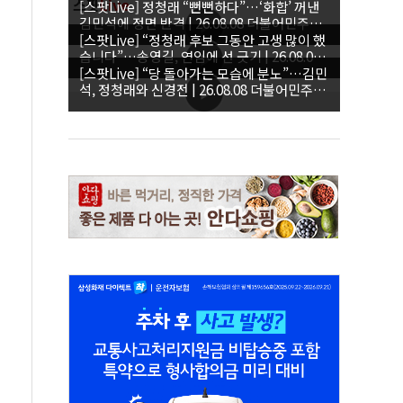
스팟
Live
[스팟Live] 정청래 “뻔뻔하다”…‘화합’ 꺼낸
김민석에 정면 반격 | 26.08.08 더불어민주당
당대표·최고위원 후보 제주 합동연설회
[스팟Live] “정청래 후보 그동안 고생 많이 했
습니다”…송영길, 연임에 선 긋기 | 26.08.08
더불어민주당 당대표·최고위원 후보 제주 합
[스팟Live] “당 돌아가는 모습에 분노”…김민
동연설회
석, 정청래와 신경전 | 26.08.08 더불어민주당
당대표·최고위원 후보 제주 합동연설회