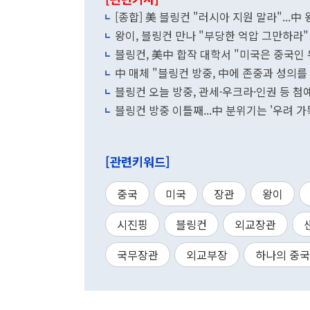
[종합] 美 블링컨 "러시아 지원 말라"...中
왕이, 블링컨 만나 "부당한 억압 그만하라"
블링컨, 美中 합작 대학서 "미국은 중국인
中 매체 "블링컨 방중, 中에 존중과 성의를
블링컨 오늘 방중, 관세·우크라·인권 등 
블링컨 방중 이틀째...中 분위기는 '우려 가득
[관련키워드]
중국
미국
장관
왕이
시진핑
블링컨
외교장관
국무장관
외교부장
하나의 중국