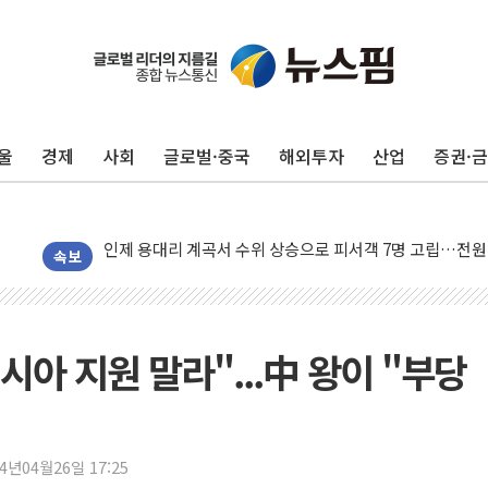
李대통령, ISA 개편 재검토 지시…與 "적극 환영"·野 "졸
동해중부 전 해상 풍랑주의보…10일까지 최대 3.5m 높은
울
경제
사회
글로벌·중국
해외투자
산업
증권·
연일 폭염에 온열질환 사망 23명…정부, 비상대응기구 가
中 전방위 아파트 부양, 수도 베이징도 부동산 규제 철폐
인제 용대리 계곡서 수위 상승으로 피서객 7명 고립…전원
동해시, 11~14일 '별똥별 멍' 운영…페르세우스 유성우 
속보
강원 중·남부 동해안 시간당 50mm 이상 폭우…호우경보
청양 밭에서 일하던 90대 숨져…온열질환 여부 조사
폭염에 車 운전면허 기능시험 오전 집중 편성…체감온도 3
시아 지원 말라"...中 왕이 "부당
李대통령, 'ISA·주가누르기 방지법' 전면 재검토 지시
'호우 특보' 경북 울진 시간당 20~30mm 강한 비...가뭄 
주말 무더위·열대야 지속…내륙 곳곳 소나기
24년04월26일 17:25
오세훈 "용산공원 주택 검토, 민주당 스스로 원칙 뒤집는 