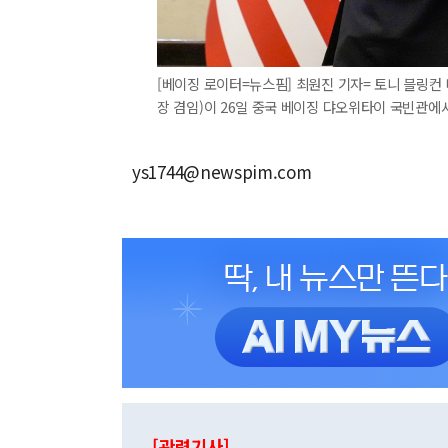
[베이징 로이터=뉴스핌] 최원진 기자= 토니 블링컨
장 겸임)이 26일 중국 베이징 댜오위타이 국빈관에서 악수
ys1744@newspim.com
[관련기사]