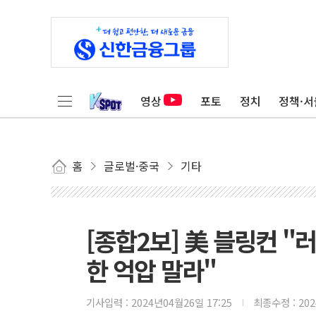
영상
포토
정치
정책·서
홈
글로벌·중국
기타
[종합2보] 美 블링컨 "러
한 억압 말라"
기사입력 :
2024년04월26일 17:25
최종수정 :
20