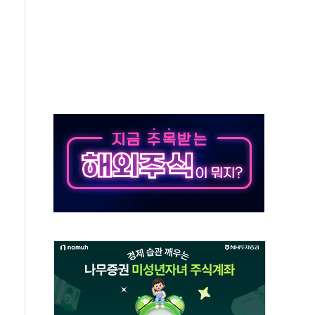
지대' 우려
타진
청래 '격차 확대'
최고치
 요구
낮아지며 상승… STOXX 600 지수는 나흘 연속 최고치