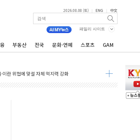
2026.08.08 (토)
ENG
中文
|
|
패밀리 사이트
금융
부동산
전국
문화·연예
스포츠
GAM
낮아지며 상승… STOXX 600 지수는 나흘 연속 최고치
세
엘·이란 위협에 맞설 자체 억지력 강화
동
톱'… 美 해상봉쇄 영향
각
체주 '활짝'
스닥 선물 1%대 상승
상 기대 후퇴