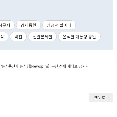
상문제
강제동원
양금덕 할머니
석
박진
신일본제철
윤석열 대통령 방일
뉴스통신사 뉴스핌(Newspim), 무단 전재-재배포 금지>
맨위로