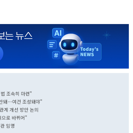
법 조속히 마련"
 안돼…여건 조성돼야"
국관계 개선 방안 논의
정적으로 바뀌어"
교관 임명