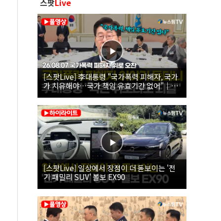
스팟
Live
[스팟Live] 李대통령 "국가폭력 피해자, 국가
가 치유해야…국가 책임 유효기간 없어"｜
26.08.07 국가폭력 피해자 위로 오찬
[스팟Live] 일상에서 장점이 더 돋보이는 '전
기 패밀리 SUV' 볼보 EX90