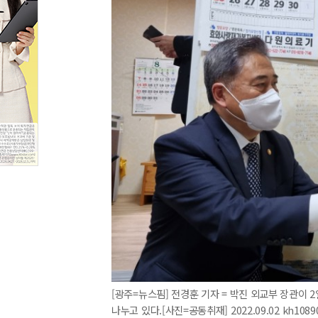
[광주=뉴스핌] 전경훈 기자 = 박진 외교부 장관이
나누고 있다.[사진=공동취재] 2022.09.02 kh108