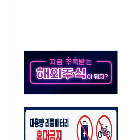
·태양광주↑ VS 트레이드데스크·웬디스↓
 끝까지 찾겠다"
중 완화 전환점"
적 공급 확대·속도전 총력"
 급등
않아"