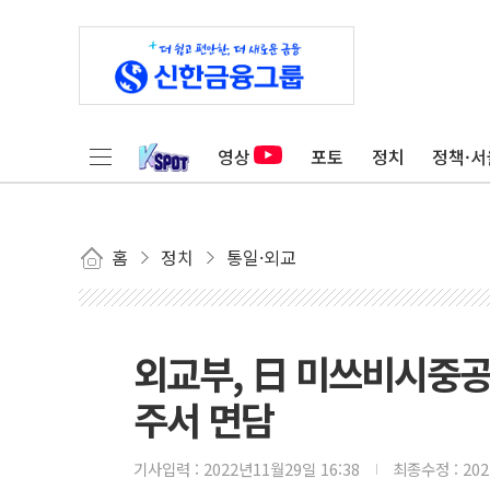
영상
포토
정치
정책·서
홈
정치
통일·외교
외교부, 日 미쓰비시중공
주서 면담
기사입력 :
2022년11월29일 16:38
최종수정 :
20