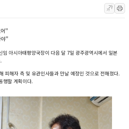
가
뉴욕증시 개장 전 특징주...아틀라시안·클라우드플레어
가
보훈부, 미 DPAA와 MOU… "6·25 미군 실종자 7359명
트럼프 "금리 내려야"…파월 때와 달리 워시엔 톤 낮춰
없어"
특정 정치인 측근 포항시 정책특보 내정설...포항시 '시끌'
아야"
李 "해남 태양광, 대한민국 다음 100년 밑거름…수도권 집
李 대통령, '6시간 마라톤 부동산 2차 회의' 주재… "전폭
정 신임 아시아태평양국장이 다음 달 7일 광주광역시에서 일본
트럼프, 中 겨냥 폴리실리콘 관세 15% 부과…美 태양광주
.
[사진] 빈살만과 에르도안의 만남
해 피해자 측 및 유관인사들과 만날 예정인 것으로 전해졌다.
이란와이어 "이란 최고지도자 위독…곧 사망해도 놀랍지 
동행할 계획이다.