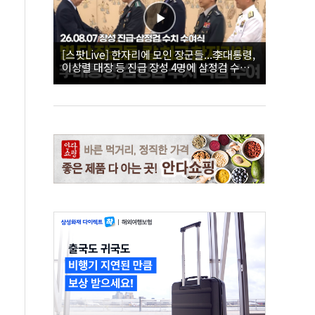
[스팟Live] 한자리에 모인 장군들...李대통령,
이상렬 대장 등 진급 장성 4명에 삼정검 수치
직접 수여｜26.08.07 장성 진급·삼정검 수치
수여식