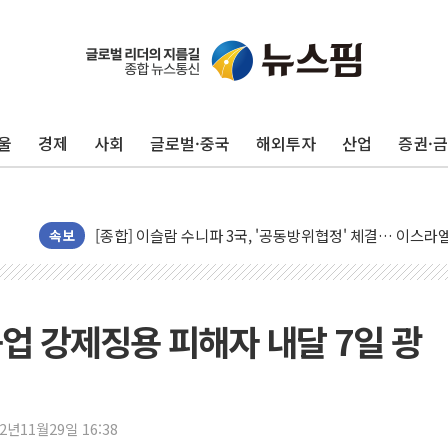
울
경제
사회
글로벌·중국
해외투자
산업
증권·
유럽증시, 美 고용 예상 밖 부진에 연준 금리 인상 가능성 
미 연준 매파 기세 꺾이나…고용 감소에 9월 동결 전망 우
[종합] 이슬람 수니파 3국, '공동방위협정' 체결… 이스라
트럼프, 백신·자폐증 행정명령 검토…"이르면 다음 주"
속보
美 항소법원, 백악관 무도회장 공사 중단 명령…트럼프 제
이란 핵심 원유 수출항 '하르그섬', 최근 1주일 이상 '올스
美 고용 쇼크에 엔화 장중 급등…시장은 "또 개입했나" 촉
업 강제징용 피해자 내달 7일 광
[AI MY 뉴스] 뉴욕 반도체주 프리뷰...美 고용 쇼크에 반도
뉴욕증시 프리뷰, 美 고용 쇼크에 금리 인상 우려 후퇴…나
[종합] 美 7월 고용 2만3000명 감소 '쇼크'…9월 금리 인
22년11월29일 16:38
[사진] 이슬람 수니파 3개국, 공동방위협정 체결