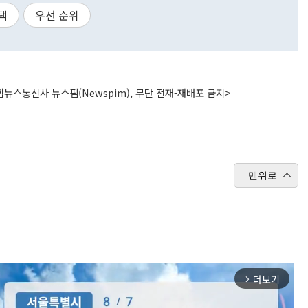
택
우선 순위
뉴스통신사 뉴스핌(Newspim), 무단 전재-재배포 금지>
맨위로
더보기
arrow_forward_ios