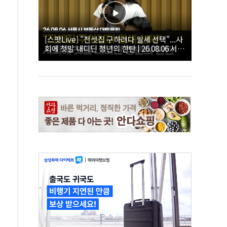
[스팟Live] "전셋집 구하려다 월세 선택"...사
회에 첫발 내디딘 청년의 한탄 | 26.08.06 서울
시 부동산 대토론회