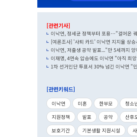
[관련기사]
이낙연, 정세균 정책부터 포용…"걸어온 궤
[여론조사] '사퇴 카드' 이낙연 지지율 상승세
이낙연, 저출생 공약 발표..."만 5세까지 
이재명, 4연속 압승에도 이낙연 "아직 희
1차 선거인단 투표서 30% 넘긴 이낙연 "
[관련키워드]
이낙연
미혼
한부모
청소
지원정책
발표
공약
산후
보호기간
기본생활 지원시설
사