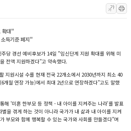
가
구광모, 내주 실리콘밸리서 젠슨 황
가
뉴욕증시 개장 전 특징주...모더
김정관 장관 "영업이익 N% 성과
 확대"
뉴욕증시 프리뷰, 미 주가선물 AI
 소득기준 폐지"
청와대, 북한 단거리 탄도미사일 발
금값 7주 만에 최고…美 고용 둔화
민주당 경선 예비후보가 14일 "임신단계 지원 확대를 위해 미
용을 전액 지원하겠다"고 약속했다.
 지원시설 수를 현재 전국 22개소에서 2030년까지 최소 40
(6개월 연장 가능)에서 최대 2년으로 연장하겠다"고도 말했
해 '미혼 한부모 등 정책 - 내 아이를 지켜주는 나라'를 발표
차별을 겪게 하는 것이 아니라 국가가 내 삶과 내 아이를 지켜
이가 부모와 함께 행복할 수 있는 국가와 사회를 만들겠다"며