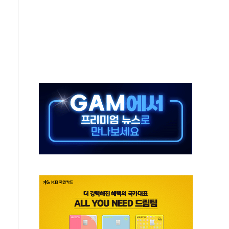
 재회…로봇·AI 데이터센터·모빌리티 구체화
나·아이온큐·도어대시↑ VS 샌디스크·피그마·앱러빈↓
급 반대…상법·자본시장법 개정 논의"
주 차익실현 속 혼조세...웨스턴디지털·샌디스크↓
사에 긴급 안보 점검회의
·호르무즈 재개방 기대에 강세