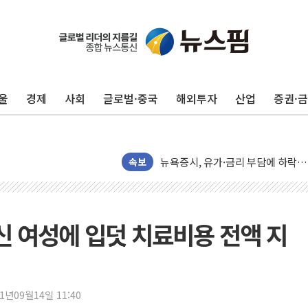
트럼프 "이란전 조만간 끝날 것"…
현대리바트, 원가 개선으로 실적 방
"세금 부담 덜자"…비거주 1주택자
울
경제
사회
글로벌·중국
해외투자
산업
증권·
세금 부담 커진 고가 1주택자…맞
[금/유가] 이란의 호르무즈 해협 통
뉴욕증시, 유가·금리 부담에 하락…
이란, 오만과 호르무즈 해협 재개방 
속보
[민주 당권주자 일정] 송영길·정청래
李대통령, 오늘 부동산 정책 점검 
[오늘의 정치일정] 8월 7일(금)
신 여성에 입덧 치료비용 전액 지
[오늘의 국회일정] 상임위·세미나·기
이란, 美·이스라엘 선박 호르무즈 
유럽증시, 견조한 실적 소화하며 대부
21년09월14일 11:40
리투아니아 국방 "러, 우크라 드론