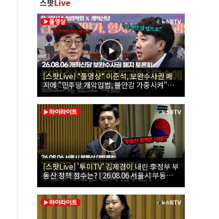
스팟
Live
[스팟Live] *풀영상* 이준석, 보완수사권 폐
지에 "민주당 개악입법, 불안감 가중시켜"｜
26.08.06 개혁신당 보완수사권 폐지 토론회
[스팟Live] '투미TV' 김제경이 내린 李정부 부
동산 정책 점수는? | 26.08.06 서울시 부동산
대토론회