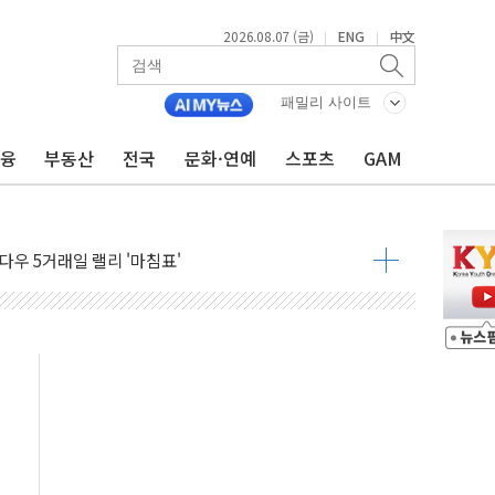
2026.08.07 (금)
ENG
中文
|
|
군수품 부족설 일축 "막대한 무기 보유"
어…다음 과제는 '외형 확대'
패밀리 사이트
 귀환 조짐에 전월세시장 '긴장'
금융
부동산
전국
문화·연예
스포츠
GAM
교환·재매수·다운사이징 '저울질'
항 제한 검토에 유가 3% 급등…금값 보합
다우 5거래일 랠리 '마침표'
합의 막바지.."美와 직접 협상 없어"
·김민석 후보 - 8월 7일
2차 회의…주택 공급 대책 막바지 조율할 듯
자회견·주요 정당 - 8월 7일
통항 제한 추진…美 "통행 막을 권한 없어"
분 상승… "2분기 기업 순이익 21% 증가" 전망
으로 나토 회원국 공격 검토… 거짓 깃발 작전"