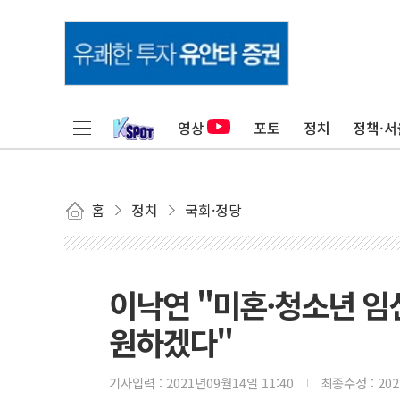
영상
포토
정치
정책·서
홈
정치
국회·정당
이낙연 "미혼·청소년 임
원하겠다"
기사입력 :
2021년09월14일 11:40
최종수정 :
20