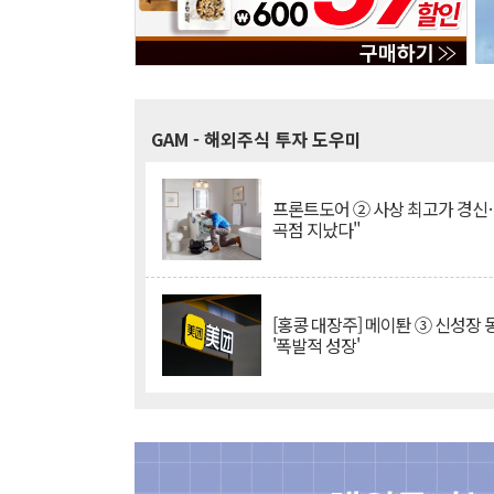
GAM
- 해외주식 투자 도우미
프론트도어 ② 사상 최고가 경신
곡점 지났다"
[홍콩 대장주] 메이퇀 ③ 신성장
'폭발적 성장'