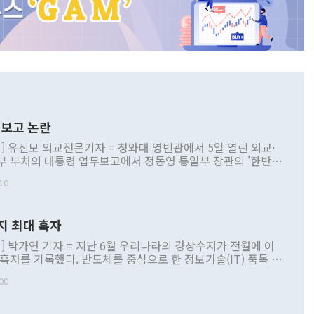
보고 논란
] 유신모 외교전문기자 = 청와대 영빈관에서 5일 열린 외교·
부 부처의 대통령 업무보고에서 정동영 통일부 장관의 '한반도
 구상'과 업무보고 발언이 논란을 빚고 있다. 이날 정 장관의
10
정부 내 조율을 거치지 않은 사안을 정책으로 추진하겠다고 공
는가 하면 사실 관계에 맞지 않은 설명도 있었다. 이재명 대통
로 신중을 기해 달라고 경고했고, 조현 외교부 장관은 '이상
지 최대 흑자
 근거한 비현실적 구상'이라는 비판을 내놨다. 그동안 정 장
책 관련 발언이 물의를 빚은 적은 여러 번 있지만 대통령과 유
] 박가연 기자 = 지난 6월 우리나라의 경상수지가 전월에 이
이 공개적으로 부정적 입장을 표명한 것은 이례적이다. 정 장
 흑자를 기록했다. 반도체를 중심으로 한 정보기술(IT) 품목 수
대북 접근법과 월권을 제어해야 한다는 목소리도 높아지고 있
간 상품수출이 처음으로 1000억달러를 넘어선 영향이다. [자
00
 따르
기자간담회를 하고 있다. [사진=통일부] 2026.07.23 ◆통일
 경상수지는 497억3000만달러 흑자로 집계됐다. 전월(386억
 넘어선 주장 정 장관은 이날 업무보고에서 '한반도 평화공존
)에 이어 두 달 연속 월간 기준 역대 최대 기록을 갈아치웠다.