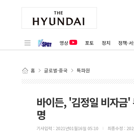
영상
포토
정치
정책·서
홈
글로벌·중국
특파원
바이든, '김정일 비자금'
명
기사입력 :
2021년01월16일 05:10
최종수정 :
20