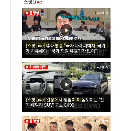
스팟
Live
[스팟Live] 李대통령 "국가폭력 피해자, 국가
가 치유해야…국가 책임 유효기간 없어"｜
26.08.07 국가폭력 피해자 위로 오찬
[스팟Live] 일상에서 장점이 더 돋보이는 '전
기 패밀리 SUV' 볼보 EX90