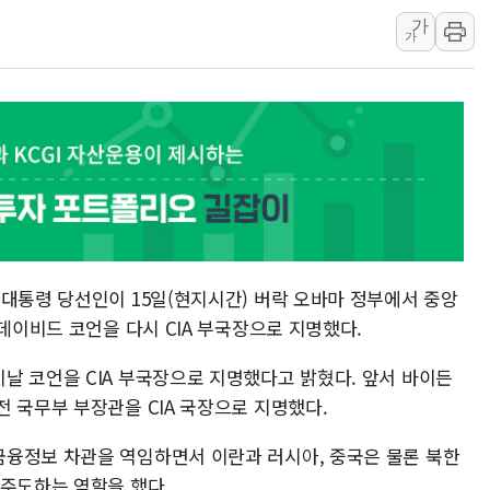
가
[AI 부동산 투데이] 특공 전략도 '극과 극'…
가
[코인시황] 비트코인 6만4000달러대 횡보…고
[베트남 증시] 유동성 부진 지속, 강보합 마감
'찜통더위'에 전력수요 역대 최고치 경신…한낮 
후티 반군, 예멘 정부군과 사우디 동시 공격…
 대통령 당선인이 15일(현지시간) 버락 오바마 정부에서 중앙
 데이비드 코언을 다시 CIA 부국장으로 지명했다.
날 코언을 CIA 부국장으로 지명했다고 밝혔다. 앞서 바이든
전 국무부 부장관을 CIA 국장으로 지명했다.
융정보 차관을 역임하면서 이란과 러시아, 중국은 물론 북한
 주도하는 역할을 했다.