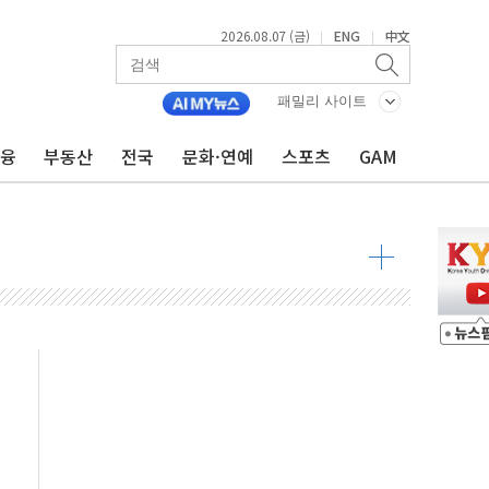
자 7359명 끝까지 찾겠다"
2026.08.07 (금)
ENG
中文
|
|
 톤 낮춰
항시 '시끌'
패밀리 사이트
름…수도권 집중 완화 전환점"
금융
부동산
전국
문화·연예
스포츠
GAM
주재… "전폭적 공급 확대·속도전 총력"
…美 태양광주 급등
도 놀랍지 않아"
태양광 착공…여의도 1.6배 규모
...금융주 낙폭 커
정책 아냐" 해명
~9일 최대 100mm 호우
결… 수니파 국가들의 새 안보 협력 구도
비온 59㎡ 18억원대
-서울시 '정책 엇박자'