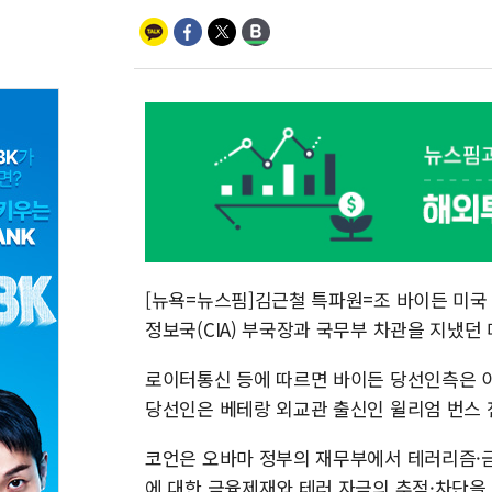
[뉴욕=뉴스핌]김근철 특파원=조 바이든 미국
정보국(CIA) 부국장과 국무부 차관을 지냈던
로이터통신 등에 따르면 바이든 당선인측은 이
당선인은 베테랑 외교관 출신인 윌리엄 번스 
코언은 오바마 정부의 재무부에서 테러리즘·금
에 대한 금융제재와 테러 자금의 추적·차단을