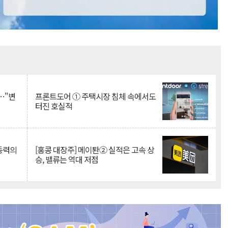
Mute
…"변
프론트도어 ① 주택시장 침체 속에서도
터진 호실적
 동력의
[홍콩 대장주] 메이퇀② 실적은 고속 상
승, 밸류는 역대 저점