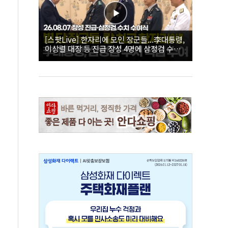
[스팟Live] 한자리에 모인 장군들...李대통령,
이상렬 대장 등 진급 장성 4명에 삼정검 수치
직접 수여｜26.08.07 장성 진급·삼정검 수치
수여식