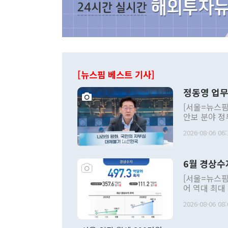
[뉴스핌 베스트 기사]
정동영 업무
[서울=뉴스핌
안보 분야 정
평화공존 발전
2026-08-06 06:
발언 중에는 
언한 것이 있
령은 공개적으
6월 경상수
주의적 희망에
관의 대북 정
[서울=뉴스핌
관 부처 장관
어 역대 최대
관의 무리한 
출 호조로 월
다. [정동영 통일부 장관이 지난달 23일 오후 서울 종로구 정부서울청사에
2026-08-06 08:
료=한국은행] 한국은행이 6일 발표한 '2026년 6월 국제수지(잠정)'에
서 취임 1주년 
면 지난 6월
부 장관 권한
1000만달러