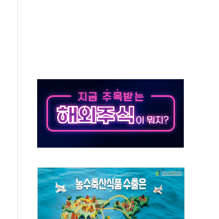
생애최초만 경쟁 치열
래·ETF 매수에도 고유가·금리·입법 지연 '삼중 부담'
...석유·가스주 올랐지만 빈그룹이 상쇄
총수요 104.3GW 기록
 위기 고조되는 또 다른 중동 화약고