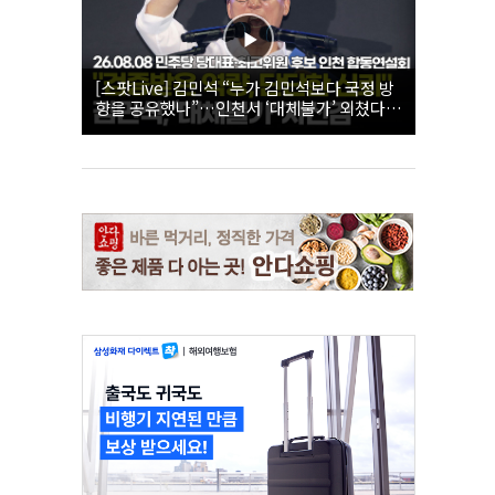
[스팟Live] 김민석 “누가 김민석보다 국정 방
향을 공유했나”…인천서 ‘대체불가’ 외쳤다 |
26.08.08 더불어민주당 당대표·최고위원 후
보 인천 합동연설회