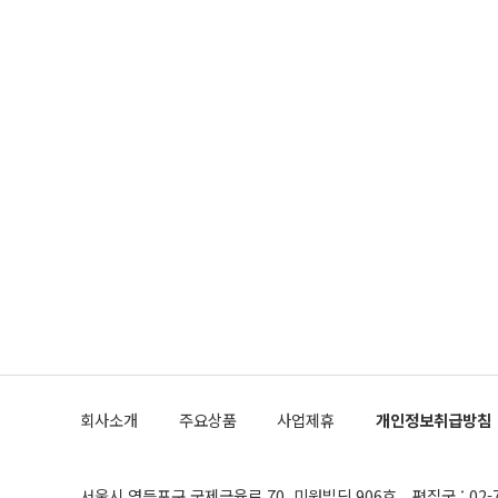
회사소개
주요상품
사업제휴
개인정보취급방침
서울시 영등포구 국제금융로 70, 미원빌딩 906호
편집국 : 02-