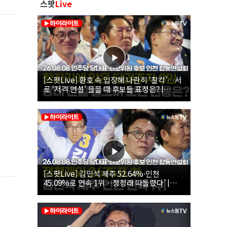
스팟
Live
[스팟Live] 환호 속 입장해 나란히 ‘찰칵’…서
로 ‘저격 연설’ 들을 때 후보들 표정은? |
26.08.08 더불어민주당 당대표·최고위원 후
보 인천 합동연설회
[스팟Live] 김민석 제주 52.64%·인천
45.09%로 연속 1위…정청래 따돌렸다’ |
26.08.08 더불어민주당 당대표·최고위원 후
보 인천 합동연설회