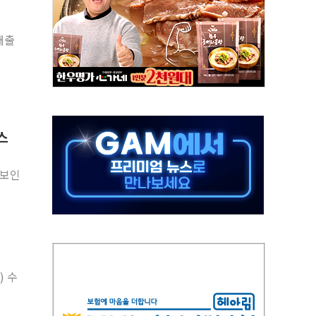
50㎜ 폭우…강원 동해안 강한 비 이어져
매출
 환경미화원 수거차에 치여 사망
동…60대 남성 2명 숨져
보는 일 없게"…'결혼 페널티' 22개 과제 손본다
터보트 전복…1명 사망·1명 실종
의 날 참석..."국제적 시민 연대로 목소리 내야"
스
 실종 60대 나흘만에 숨진 채 발견
 살해 10대 아들 체포
 보인
' 받아친 정청래…제주 연설서 신경전 고조
) 수