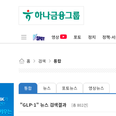
영상
포토
정치
정책·서
홈
검색
통합
통합
뉴스
포토뉴스
영상뉴스
"GLP-1" 뉴스 검색결과
[총 802건]