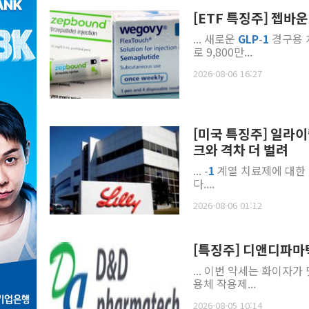
[ETF 특징주] 젭바
... 새로운
GLP
-
1
경구용 치
로 9,800만...
2026-08-06 16:27
[미국 특징주] 일라이
크와 격차 더 벌려
... -
1
계열 치료제에 대한
다....
2026-08-06 01:12
[특징주] 디앤디파마텍,
... 이번 약세는 화이자
용체 작용제...
2026-08-05 10:14