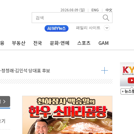
2026.08.09 (일)
ENG
中文
|
|
패밀리 사이트
금융
부동산
전국
문화·연예
스포츠
GAM
투입…고수온 양식장 복구·지원 '총력'
산사태 주의보'...경북도, 호우 피해·통제구간 없어
%p' 차 재역전 성공...金 45.42% vs 鄭 44.56%
·정청래·김민석 당대표 후보
 정청래에 승리...47.75% vs 42.08%
과 발표...김민석 47.75% 정청래 42.08%
색
표...김민석 45.09% 정청래 43.27% 송영길 11.63%
표...김민석 52.64% 정청래 39.89% 송영길 7.47%
보기
0~8.14)
…공습 한계·탄약 부족 현실화