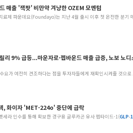
운드 매출 '잭팟' 비만약 겨냥한 OZEM 모멘텀
강릉·동해·삼척 시간당 최대 
료제 파운데요(Foundayo)는 지난 4월 출시 이후 첫 온전한 분기 
폐기물 수거하다 참변…60대
서울 중랑구 주택가서 흉기 난
李대통령 "결혼 때문에 손해 
여수 오동도 인근 해상서 모
추미애, '위안부' 피해자 기림
릴리 9% 급등...마운자로·젭바운드 매출 급증, 노보 노디
인천 선재도 갯벌서 해루질 중
인천서 말다툼 중 어머니 흉기
 수요가 여전히 견조하다는 점을 투자자들에게 재확인시켜줄 것으로
'화합' 꺼낸 김민석에 '뻔뻔
 화이자 'MET-224o' 중단에 급락
가 멧세라 인수를 통해 확보한 경구용 글루카곤 유사 펩타이드-1(
GLP
-
1