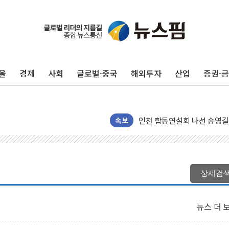
울
경제
사회
글로벌·중국
해외투자
산업
증권·
포항시 재난예산 40억 긴급 
울진·영덕 '호우특보'-포항 '
[종합] 김민석, 정청래에 '0.86
인천 합동연설회 나선 송영길
속보
김민석, 2주차 제주·인천 경선서
인사하는 김민석 당대표 후보
[속보] 민주, 제주·인천 경선 결
상세검
[속보] 민주, 인천 경선 결과 발
[속보] 민주, 제주 경선 결과 발
뉴스 더 
이번주 국내 주요 금융일정(8.1
美, 이란전 출구전략 만지작