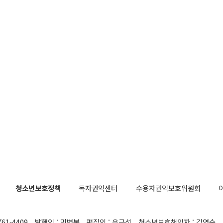
청소년보호정책
독자권익센터
수용자권익보호위원회
761-4409
발행인 : 민병복
편집인 : 유근석
청소년보호책임자 : 김연순