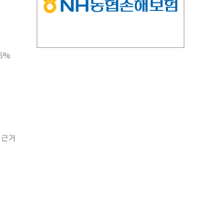
어
5%
 근거