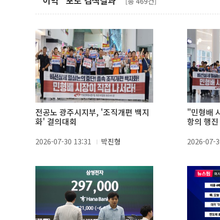
"이익" 포토 검색결과
[총 469건]
전공노 광주시지부, '조직개편 백지
"민형배 
화' 결의대회
항의 행진
2026-07-30 13:31
박진형
2026-07-3