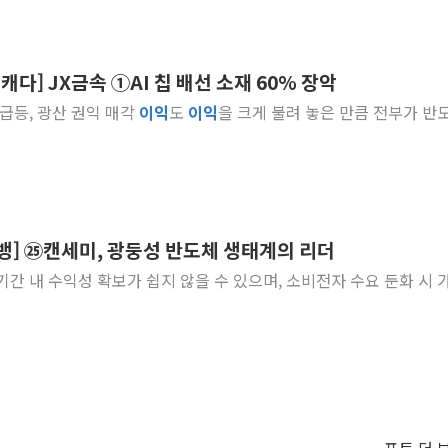
캐다] JX금속 ①AI 칩 배선 소재 60% 장악
격 급등, 광산 권익 매각
이익
도
이익
을 크게 불려 놓은 만큼 전부가 반
빅뱅] ㉕캔세미, 광둥성 반도체 생태계의 리더
 단기간 내 수익성 확보가 쉽지 않을 수 있으며, 소비전자 수요 둔화 시