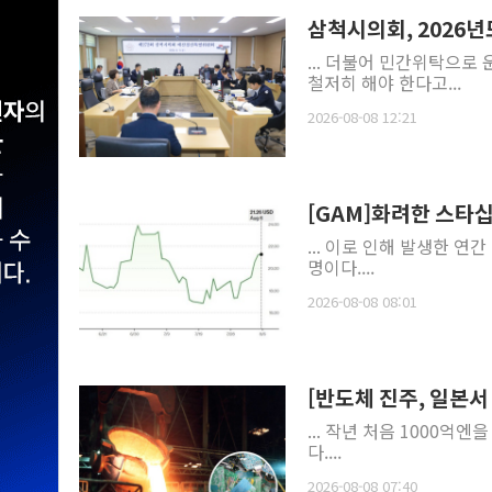
삼척시의회, 2026
... 더불어 민간위탁으
철저히 해야 한다고...
2026-08-08 12:21
[GAM]화려한 스타십 
... 이로 인해 발생한 연
명이다....
2026-08-08 08:01
[반도체 진주, 일본서 
... 작년 처음 1000억엔
다....
2026-08-08 07:40