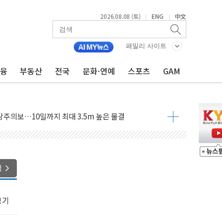
2026.08.08 (토)
ENG
中文
|
|
패밀리 사이트
금융
부동산
전국
문화·연예
스포츠
GAM
에 '뻔뻔' 받아친 정청래…제주 연설서 신경전 고조
 재검토 지시…與 "적극 환영"·野 "졸속 국정"
랑주의보…10일까지 최대 3.5m 높은 물결
 사망 23명…정부, 비상대응기구 가동
양, 수도 베이징도 부동산 규제 철폐
수위 상승으로 피서객 7명 고립…전원 구조
'별똥별 멍' 운영…페르세우스 유성우 관측
색
 시간당 50mm 이상 폭우…호우경보 발효
90대 숨져…온열질환 여부 조사
보기
기능시험 오전 집중 편성…체감온도 38도 넘으면 중단
가누르기 방지법' 전면 재검토 지시