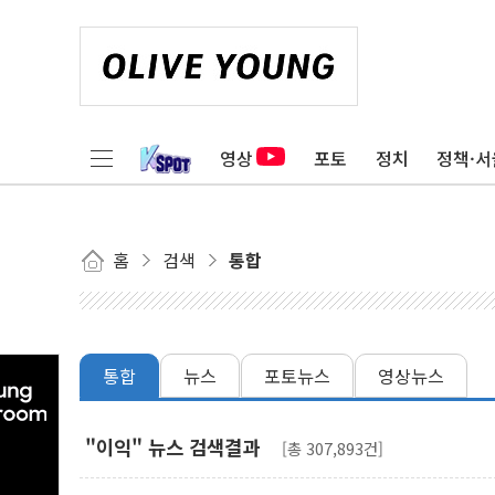
영상
포토
정치
정책·서
홈
검색
통합
통합
뉴스
포토뉴스
영상뉴스
"이익" 뉴스 검색결과
[총 307,893건]