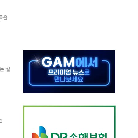
 시간당 20~30mm 강한 비...가뭄 해소될 듯
독을
 지속…내륙 곳곳 소나기
택 검토, 민주당 스스로 원칙 뒤집는 것"
속…청주·진천 35도, 곳곳 소나기
지·공소청 출범…피해자들 '범죄 사각지대' 우려
보 보안 새판 짠다…'자율규제단체' 타진
 경선 발표...김민석 '재역전' vs 정청래 '격차 확대'
는 설
에 금리 인상 우려 후퇴…S&P500 최고치
 해임 재추진…"26일까지 의혹 소명" 요구
고