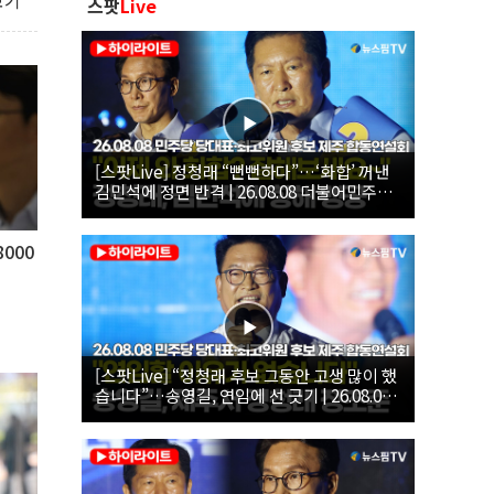
보기
스팟
Live
[스팟Live] 정청래 “뻔뻔하다”…‘화합’ 꺼낸
김민석에 정면 반격 | 26.08.08 더불어민주당
당대표·최고위원 후보 제주 합동연설회
000
[스팟Live] “정청래 후보 그동안 고생 많이 했
습니다”…송영길, 연임에 선 긋기 | 26.08.08
더불어민주당 당대표·최고위원 후보 제주 합
동연설회