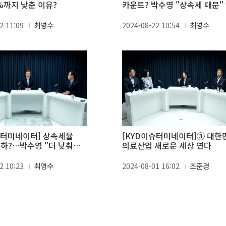
%까지 낮춘 이유?
카운트? 박수영 "상속세 때문" 
안도걸 "지배구조 때문"
2 11:09
최영수
2024-08-22 10:54
최영수
슈터미네이터] 상속세율
[KYD이슈터미네이터]③ 대한
인하?…박수영 "더 낮춰야"
의료산업 새로운 세상 연다
 "상위 5% 혜택"
2 10:23
최영수
2024-08-01 16:02
조준경