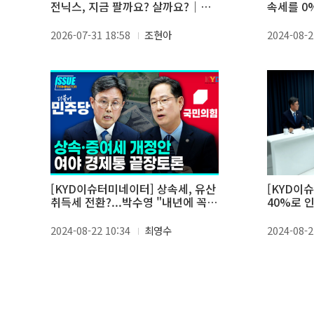
전닉스, 지금 팔까요? 살까요?｜피
속세를 0
플N이슈 장우진 대표편
2026-07-31 18:58
조현아
2024-08-2
[KYD이슈터미네이터] 상속세, 유산
[KYD이
취득세 전환?...박수영 "내년에 꼭
40%로 
추진" vs 안도걸 "시기상조"
vs 안도걸
2024-08-22 10:34
최영수
2024-08-2