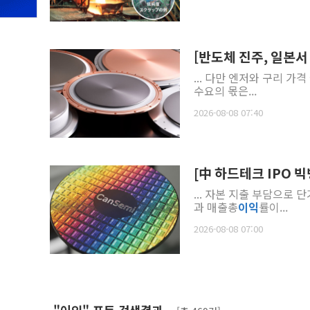
[반도체 진주, 일본서 
... 다만 엔저와 구리 가
수요의 몫은...
2026-08-08 07:40
[中 하드테크 IPO 
... 자본 지출 부담으로
과 매출총
이익
률이...
2026-08-08 07:00