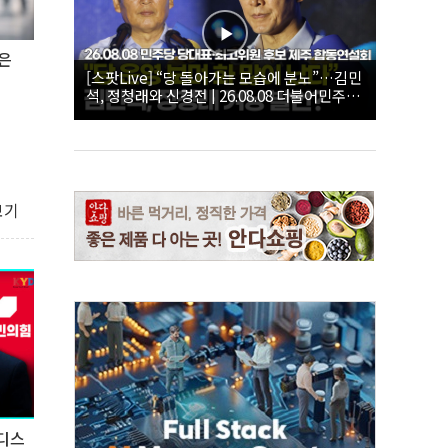
은
[스팟Live] “당 돌아가는 모습에 분노”…김민
석, 정청래와 신경전 | 26.08.08 더불어민주당
당대표·최고위원 후보 제주 합동연설회
보기
 디스