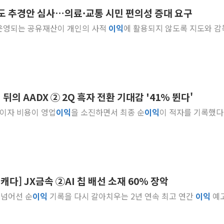
년도 추경안 심사…의료·교통 시민 편의성 증대 요구
'호우 특보' 경북 울진
로 운영되는 공유재산이 개인의 사적
이익
에 활용되지 않도록 지도와 감
주말 무더위·열대야
오세훈 "용산공원 주
충북 주말 무더위 지
10월 보완수사권 폐
한상협, 업계 개인정
뒤의 AADX ② 2Q 흑자 전환 기대감 '41% 뛴다'
민주당, 오늘 제주·인천
간 이자 비용이 영업
이익
을 소진하면서 최종 순
이익
이 적자를 기록했다
뉴욕증시, 고용 쇼크
트럼프, 쿡 연준 이사
캐다] JX금속 ②AI 칩 배선 소재 60% 장악
을 넘어선 순
이익
기록을 다시 갈아치우는 2년 연속 최고 연간
이익
예