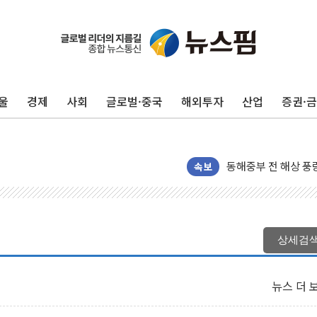
울
경제
사회
글로벌·중국
해외투자
산업
증권·
'화합' 꺼낸 김민석
李대통령, ISA 개편
동해중부 전 해상 풍
연일 폭염에 온열질환
속보
中 전방위 아파트 부
인제 용대리 계곡서 
동해시, 11~14일 
상세검
강원 중·남부 동해안
청양 밭에서 일하던 
뉴스 더 
폭염에 車 운전면허 
李대통령, 'ISA·주