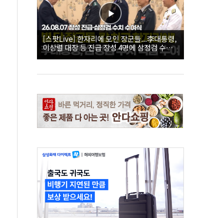
[스팟Live] 한자리에 모인 장군들...李대통령,
이상렬 대장 등 진급 장성 4명에 삼정검 수치
직접 수여｜26.08.07 장성 진급·삼정검 수치
수여식