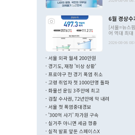
2026-08-06 06:
발언 중에는 
언한 것이 있
령은 공개적으
6월 경상수
주의적 희망에
관의 대북 정
[서울=뉴스핌
관 부처 장관
어 역대 최대
관의 무리한 
출 호조로 월
다. [정동영 통일부 장관이 지난달 23일 오후 서울 종로구 정부서울청사에
2026-08-06 08:
료=한국은행] 한국은행이 6일 발표한 '2026년 6월 국제수지(잠정)'에
서 취임 1주년 
면 지난 6월
부 장관 권한
1000만달러
서울 외곽 월세 200만원
발전 구상'을
이에 따라 올
적 갈등 해결
경기도, 재정 '비상 상황'
했다. 경상수
결과 혐오의 
9000만달러
프로야구 전 경기 폭염 취소
년간의 CVI
지 기준 상품
고령 취업자 첫 1000만명 돌파
무너졌다고도 
며 월간 기준
현실을 바꾸는
달러로 38.
화물선 운임 3주만에 최고
를 평화 체제
196.9% 급
검찰 수사권, 72년만에 막 내려
함께 4자 대
수출은 160
지만 이 대통
서울 첫 폭염중대경보
(18.6%) 
화공존 정책이
했다. 통관 기
'300억 사기' 차가원 구속
다"고 지적했
(16.4%)
투리가 잡혀 
실거주 아니면 세금 껑충
월(-10억9
쁜 상황이 초
증가와 유류할
실적 발표 앞둔 스페이스X
9·19 군사