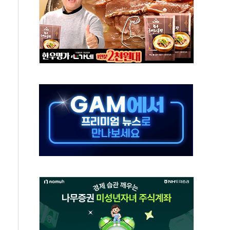
 군 장병 금융교육·전역 지원 협약
보험' 6개월 배타적사용권 획득
 상폐 위기…관리종목 우려 지정예고 총 63개
경쟁률… 실수요자 관심
 26일 출시, 유저의 캐릭터가 AI로 플레이한다
혜택 얻는 피드코인 이벤트 진행
5년 내 9만가구 순증...이주 대란도 제한적
한화·흥국·한투 참여