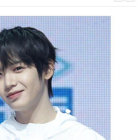
푸본현대생명, 육군 3군단과
교보생명, '교보K-맞춤건강
벼랑 끝 선 '동전주' 무더기
1순위보다 낮은 특별공급 
컴투스 '제우스: 오만의 신'
네이버 클립, 시청 만으로 
서울 재건축·재개발 정상화시 
[인사] 공정거래위원회
KDB생명 본입찰 3파전…