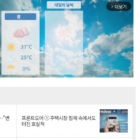
더보기
arrow_forward_ios
Mute
…"변
프론트도어 ① 주택시장 침체 속에서도
터진 호실적