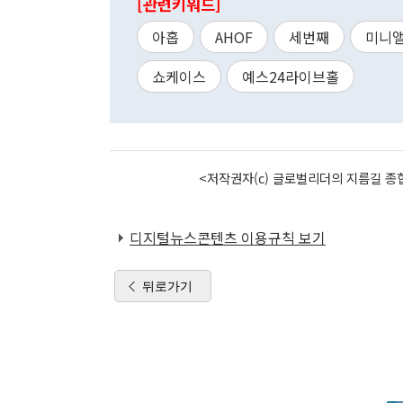
[관련키워드]
아홉
AHOF
세번째
미니
쇼케이스
예스24라이브홀
<저작권자(c) 글로벌리더의 지름길 종합
디지털뉴스콘텐츠 이용규칙 보기
뒤로가기