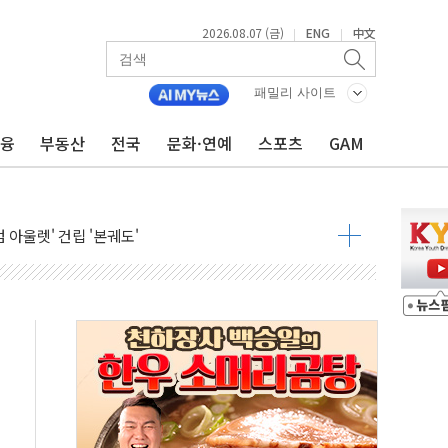
2026.08.07 (금)
ENG
中文
|
|
패밀리 사이트
금융
부동산
전국
문화·연예
스포츠
GAM
중대경보 해제…누적 온열질환자 2872명
.李 부동산 세제안에 與 내부서 '총선·대선 직격탄' 우려
아울렛' 건립 '본궤도'
안동·의성 특별재난지역 선포
 휘두른 30대 세입자…경찰, 현행범 체포
억원
개…"재무구조 개편"
열질환 보장…폭염기 신속 보상 강화
 진단 분야 독점 라이선스 계약"
11' 캐나다 IND 신청