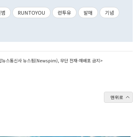
앨범
RUNTOYOU
런투유
발매
기념
뉴스통신사 뉴스핌(Newspim), 무단 전재-재배포 금지>
맨위로