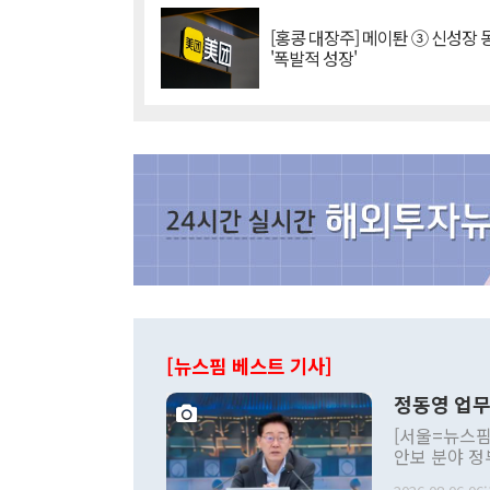
[홍콩 대장주] 메이퇀 ③ 신성장
'폭발적 성장'
[뉴스핌 베스트 기사]
정동영 업무
[서울=뉴스핌
안보 분야 정
평화공존 발전