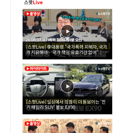
스팟
Live
[스팟Live] 李대통령 "국가폭력 피해자, 국가
가 치유해야…국가 책임 유효기간 없어"｜
26.08.07 국가폭력 피해자 위로 오찬
[스팟Live] 일상에서 장점이 더 돋보이는 '전
기 패밀리 SUV' 볼보 EX90