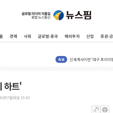
울
경제
사회
글로벌·중국
해외투자
산업
증권·
40.2도 찍은 서울 등 폭염
"文정부 악몽 재현 안돼"..
신세계사이먼 '대구 프리미엄 
李대통령, 호우 피해 경북 
속보
'변기 수리' 집주인에게 흉기
워트, 상반기 영업이익 30
프롬바이오, 10일 거래 재
 하트'
NH농협생명, 농작업 중 온
아바코, 2분기 매출 120억원
26년07월08일 15:43
랩지노믹스 "디엑솜과 美 암
가
가
보로노이, 폐암 치료제 'VRN