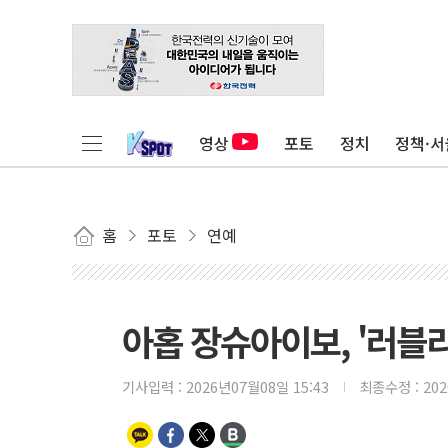
영상
포토
정치
정책·서
홈
포토
연예
아홉 장슈아이보, '러블리
기사입력 :
2026년07월08일 15:43
최종수정 :
20