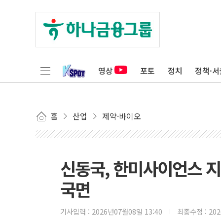
영상
포토
정치
정책·서
홈
산업
제약·바이오
신동국, 한미사이언스 지
국면
기사입력 :
2026년07월08일 13:40
최종수정 :
20