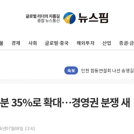
포항시 재난예산 40억 긴급 
울
경제
사회
글로벌·중국
해외투자
산업
증권·
울진·영덕 '호우특보'-포항 '
[종합] 김민석, 정청래에 '0.86
인천 합동연설회 나선 송영길
김민석, 2주차 제주·인천 경선서
속보
인사하는 김민석 당대표 후보
[속보] 민주, 제주·인천 경선 결
[속보] 민주, 인천 경선 결과 발
분 35%로 확대…경영권 분쟁 새
[속보] 민주, 제주 경선 결과 발
이번주 국내 주요 금융일정(8.1
美, 이란전 출구전략 만지작
26년07월08일 13:41
강릉·동해·삼척 시간당 최대 