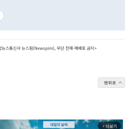
뉴스통신사 뉴스핌(Newspim), 무단 전재-재배포 금지>
맨위로
더보기
arrow_forward_ios