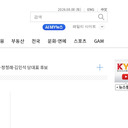
2026.08.08 (토)
ENG
中文
|
|
패밀리 사이트
투입…고수온 양식장 복구·지원 '총력'
금융
부동산
전국
문화·연예
스포츠
GAM
산사태 주의보'...경북도, 호우 피해·통제구간 없어
%p' 차 재역전 성공...金 45.42% vs 鄭 44.56%
·정청래·김민석 당대표 후보
 정청래에 승리...47.75% vs 42.08%
과 발표...김민석 47.75% 정청래 42.08%
표...김민석 45.09% 정청래 43.27% 송영길 11.63%
표...김민석 52.64% 정청래 39.89% 송영길 7.47%
0~8.14)
…공습 한계·탄약 부족 현실화
50㎜ 폭우…강원 동해안 강한 비 이어져