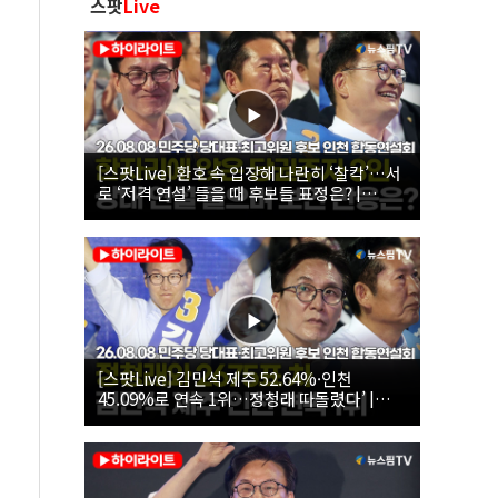
스팟
Live
[스팟Live] 환호 속 입장해 나란히 ‘찰칵’…서
로 ‘저격 연설’ 들을 때 후보들 표정은? |
26.08.08 더불어민주당 당대표·최고위원 후
보 인천 합동연설회
[스팟Live] 김민석 제주 52.64%·인천
45.09%로 연속 1위…정청래 따돌렸다’ |
26.08.08 더불어민주당 당대표·최고위원 후
보 인천 합동연설회