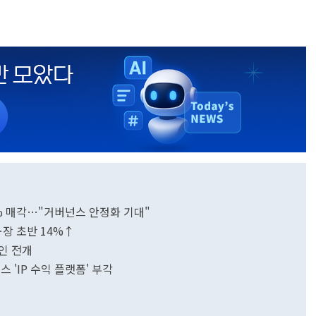
5% 매각…"거버넌스 안정화 기대"
…장 초반 14%↑
인 전개
'IP 수익 플랫폼' 부각