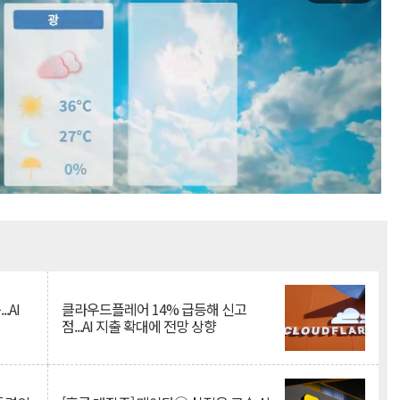
Mute
.AI
클라우드플레어 14% 급등해 신고
점...AI 지출 확대에 전망 상향