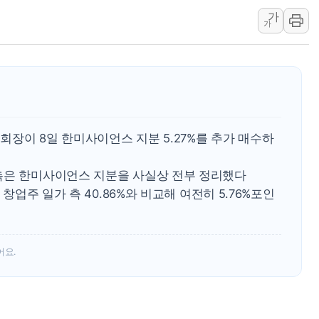
가
폐기물 수거하다 참변…60대
가
서울 중랑구 주택가서 흉기 난
李대통령 "결혼 때문에 손해 
여수 오동도 인근 해상서 모
추미애, '위안부' 피해자 기림
인천 선재도 갯벌서 해루질 중
장이 8일 한미사이언스 지분 5.27%를 추가 매수하
인천서 말다툼 중 어머니 흉기
'화합' 꺼낸 김민석에 '뻔뻔
측은 한미사이언스 지분을 사실상 전부 정리했다
 창업주 일가 측 40.86%와 비교해 여전히 5.76%포인
어요.