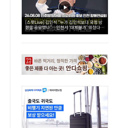
[스팟Live] 김민석 “누가 김민석보다 국정 방
향을 공유했나”…인천서 ‘대체불가’ 외쳤다 |
26.08.08 더불어민주당 당대표·최고위원 후
보 인천 합동연설회