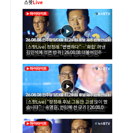
스팟
Live
[스팟Live] 정청래 “뻔뻔하다”…‘화합’ 꺼낸
김민석에 정면 반격 | 26.08.08 더불어민주당
당대표·최고위원 후보 제주 합동연설회
[스팟Live] “정청래 후보 그동안 고생 많이 했
습니다”…송영길, 연임에 선 긋기 | 26.08.08
더불어민주당 당대표·최고위원 후보 제주 합
동연설회