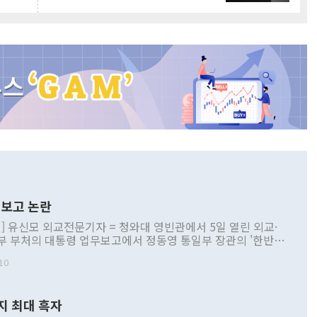
보고 논란
] 유신모 외교전문기자 = 청와대 영빈관에서 5일 열린 외교·
부 부처의 대통령 업무보고에서 정동영 통일부 장관의 '한반도
 구상'과 업무보고 발언이 논란을 빚고 있다. 이날 정 장관의
10
정부 내 조율을 거치지 않은 사안을 정책으로 추진하겠다고 공
는가 하면 사실 관계에 맞지 않은 설명도 있었다. 이재명 대통
로 신중을 기해 달라고 경고했고, 조현 외교부 장관은 '이상
지 최대 흑자
 근거한 비현실적 구상'이라는 비판을 내놨다. 그동안 정 장