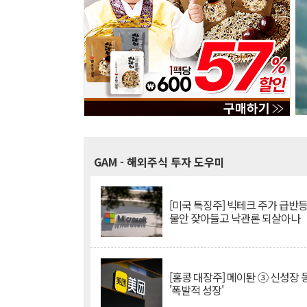
GAM
- 해외주식 투자 도우미
[미국 특징주] 빅테크 주가 급반등..
불안 잦아들고 낙관론 되살아나
[홍콩 대장주] 메이퇀 ③ 신성장
'폭발적 성장'