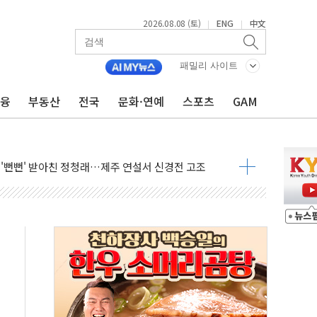
2026.08.08 (토)
ENG
中文
|
|
패밀리 사이트
금융
부동산
전국
문화·연예
스포츠
GAM
루질 중 실종 60대 나흘만에 숨진 채 발견
머니 흉기 살해…10대 아들 체포
에 '뻔뻔' 받아친 정청래…제주 연설서 신경전 고조
 재검토 지시…與 "적극 환영"·野 "졸속 국정"
랑주의보…10일까지 최대 3.5m 높은 물결
 사망 23명…정부, 비상대응기구 가동
양, 수도 베이징도 부동산 규제 철폐
수위 상승으로 피서객 7명 고립…전원 구조
'별똥별 멍' 운영…페르세우스 유성우 관측
 시간당 50mm 이상 폭우…호우경보 발효
90대 숨져…온열질환 여부 조사