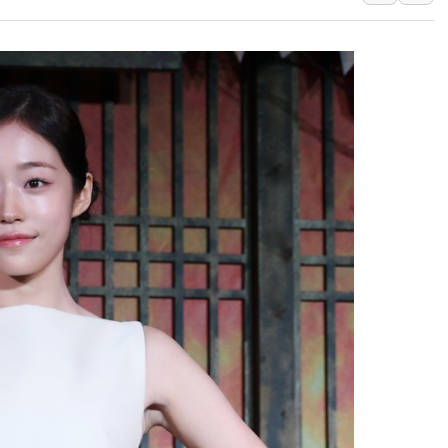
폭염에 車 운전면허 
李대통령, 'ISA·주
'호우 특보' 경북 울진
주말 무더위·열대야
오세훈 "용산공원 주
충북 주말 무더위 지
10월 보완수사권 폐
한상협, 업계 개인정
민주당, 오늘 제주·인천