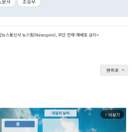
노윤서
조승우
뉴스통신사 뉴스핌(Newspim), 무단 전재-재배포 금지>
맨위로
더보기
arrow_forward_ios