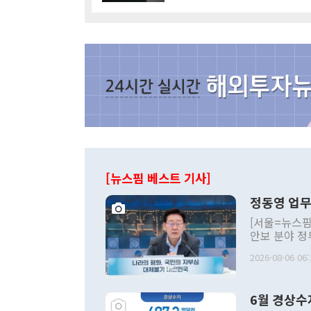
[뉴스핌 베스트 기사]
정동영 업무
[서울=뉴스핌
안보 분야 정
평화공존 발전
2026-08-06 06:
발언 중에는 
언한 것이 있
령은 공개적으
6월 경상수
주의적 희망에