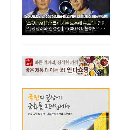
[스팟Live] “당 돌아가는 모습에 분노”…김민
석, 정청래와 신경전 | 26.08.08 더불어민주당
당대표·최고위원 후보 제주 합동연설회