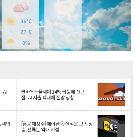
Mute
.AI
클라우드플레어 14% 급등해 신고
점...AI 지출 확대에 전망 상향
 동력의
[홍콩 대장주] 메이퇀② 실적은 고속 상
승, 밸류는 역대 저점