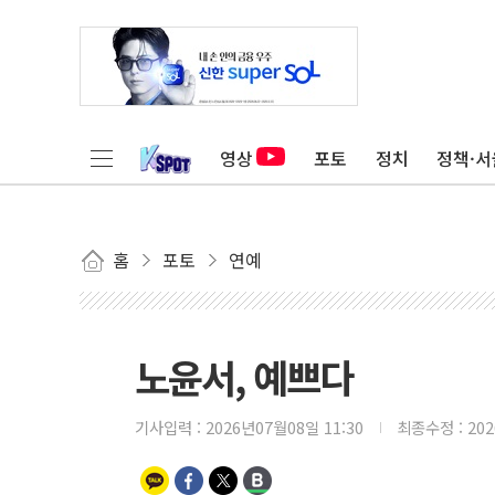
영상
포토
정치
정책·서
홈
포토
연예
노윤서, 예쁘다
기사입력 :
2026년07월08일 11:30
최종수정 :
20