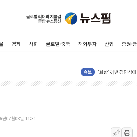
울
경제
사회
글로벌·중국
해외투자
산업
증권·
인천 선재도 갯벌서 해
인천서 말다툼 중 어
'화합' 꺼낸 김민석
李대통령, ISA 개편
속보
동해중부 전 해상 풍
연일 폭염에 온열질환
中 전방위 아파트 부
인제 용대리 계곡서 
동해시, 11~14일 
26년07월08일 11:31
강원 중·남부 동해안
가
가
청양 밭에서 일하던 