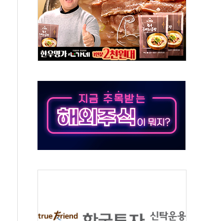
기능시험 오전 집중 편성…체감온도 38도 넘으면 중단
가누르기 방지법' 전면 재검토 지시
 시간당 20~30mm 강한 비...가뭄 해소될 듯
 지속…내륙 곳곳 소나기
택 검토, 민주당 스스로 원칙 뒤집는 것"
속…청주·진천 35도, 곳곳 소나기
지·공소청 출범…피해자들 '범죄 사각지대' 우려
보 보안 새판 짠다…'자율규제단체' 타진
 경선 발표...김민석 '재역전' vs 정청래 '격차 확대'