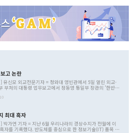
보고 논란
] 유신모 외교전문기자 = 청와대 영빈관에서 5일 열린 외교·
부 부처의 대통령 업무보고에서 정동영 통일부 장관의 '한반도
 구상'과 업무보고 발언이 논란을 빚고 있다. 이날 정 장관의
10
정부 내 조율을 거치지 않은 사안을 정책으로 추진하겠다고 공
는가 하면 사실 관계에 맞지 않은 설명도 있었다. 이재명 대통
로 신중을 기해 달라고 경고했고, 조현 외교부 장관은 '이상
지 최대 흑자
 근거한 비현실적 구상'이라는 비판을 내놨다. 그동안 정 장
책 관련 발언이 물의를 빚은 적은 여러 번 있지만 대통령과 유
] 박가연 기자 = 지난 6월 우리나라의 경상수지가 전월에 이
이 공개적으로 부정적 입장을 표명한 것은 이례적이다. 정 장
 흑자를 기록했다. 반도체를 중심으로 한 정보기술(IT) 품목 수
대북 접근법과 월권을 제어해야 한다는 목소리도 높아지고 있