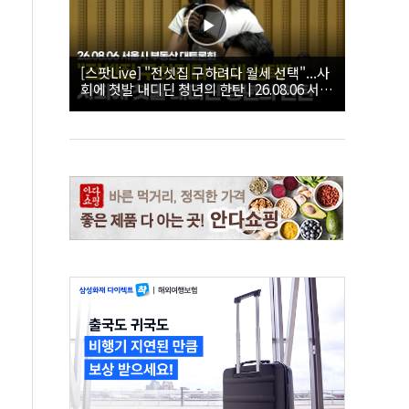
[스팟Live] "전셋집 구하려다 월세 선택"...사
회에 첫발 내디딘 청년의 한탄 | 26.08.06 서울
시 부동산 대토론회