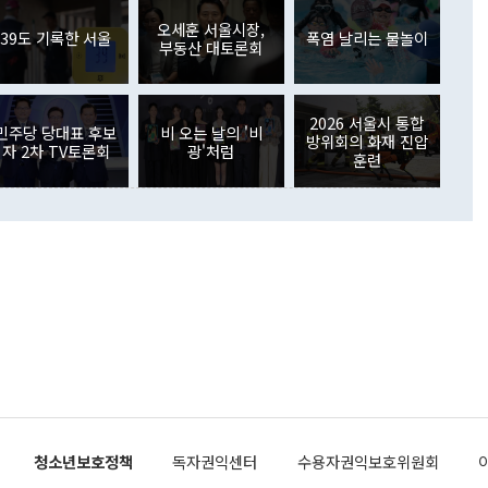
원에서 (참석을) 검토하고 있다"고 발언한 데 대해서도 조 장관
가 80억1000만달러, 외국인의 국내투자가 46억3000만달러
외교부의 몫"이라며 "아직 거기까지 진도가 나가지 않았다"고
오세훈 서울시장,
. 증권투자에서는 외국인의 국내 주식 매도세가 이어졌다. 외
39도 기록한 서울
폭염 날리는 물놀이
부동산 대토론회
장관이 이날 소개한 대북 구상과 설명은 정부 내 조율을 거치지
주식 투자는 차익실현 매도 등의 영향으로 316억1000만달러
서 문제가 있다. 특히 주적 표현 대체와 국호 사용, 9·19 군
(-310억5000만달러)에 이어 역대 최대 순매도 기록을 다시
 4자회담 추진 등은 통일부 장관이 결정할 사안이 아니어서 월
국인의 국내 채권투자는 세계국채지수(WGBI) 자금 유입에도
이 나오고 있다. 이 대통령은 정 장관의 업무보고를 듣고 난
도래 영향으로 증가 폭이 줄어든 52억9000만달러를 기록했
2026 서울시 통합
무보고에 발표했다고 승인난 건 아니다"라고 재차 확인했다. 정
민주당 당대표 후보
비 오는 날의 '비
 해외 증권투자는 주식을 중심으로 35억6000만달러 증가했
방위회의 화재 진압
자 2차 TV토론회
광'처럼
통은 "정 장관의 발언 내용은 대부분 국가안전보장회의(NSC)
newspim.com
훈련
된 사안이 아닌 정 장관의 개인적 생각에 가깝다"며 "안보 관
이 정부의 공식 정책이 아닌 사안을 추진하겠다고 업무보고를
 면전에서 '국군통수권자가 나서야 한다'고 주장한 것은 심각
 5일 청와대 영빈관에서 열린 통일
 외교 안보 부처 업무보고에서 발언하고 있다. [사진=청와대]
장이 현 시점에서 이미 참고가 될 수 없는 과거의 경험 또는 사
식에 기반하고 있다는 것이다. 정 장관이 주장하는 구상은 급
 있는 북한의 전략과 한반도 및 국제 정세를 전혀 반영하지
 비판이 제기되고 있다. 정 장관이 "흘러간 선(先)비핵화만
현실을 바꾸지 못한다"고 언급한 것은 지금까지의 대북 접근
 있다. 북핵 위기 발발 이후 지금까지 모든 핵 협상에서 한국
북한에 선비핵화를 공식적으로 요구한 적이 없기 때문이다. 지
 협상은 북한의 비핵화 조치에 한·미가 상응하는 대가를 제
로 이뤄졌다. 1994년 북·미 제네바 기본합의는 핵시설 동결
청소년보호정책
독자권익센터
수용자권익보호위원회
의 교환이었다. 2005년 9.19 공동성명도 북한의 비핵화 조치