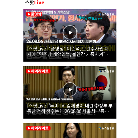
스팟
Live
[스팟Live] *풀영상* 이준석, 보완수사권 폐
지에 "민주당 개악입법, 불안감 가중시켜"｜
26.08.06 개혁신당 보완수사권 폐지 토론회
[스팟Live] '투미TV' 김제경이 내린 李정부 부
동산 정책 점수는? | 26.08.06 서울시 부동산
대토론회