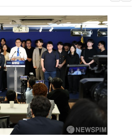
'월가의 황제' 다이먼 "금융시장 레
양주 섬유염색공장서 화재 1명 중상…
김정관 산업부 장관 "주 52시간 손봐
해군 1함대 창설 80주년…지역과 함께
[3보] 북, 원산서 동해로 단거리 탄도
우크라 드론 전술, 중남미 콜롬비아에
동해해경, 독도 해상서 부유물 감긴 
주한미군 "오산기지 누출, 백린 아닌 
구미 폐염산처리업체서 불 2시간30여
해군과 함께하는 '불금전파, 송정' 시