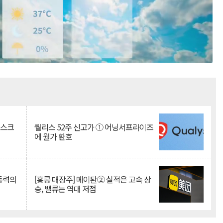
Mute
리스크
퀄리스 52주 신고가 ① 어닝서프라이즈
에 월가 환호
 동력의
[홍콩 대장주] 메이퇀② 실적은 고속 상
승, 밸류는 역대 저점