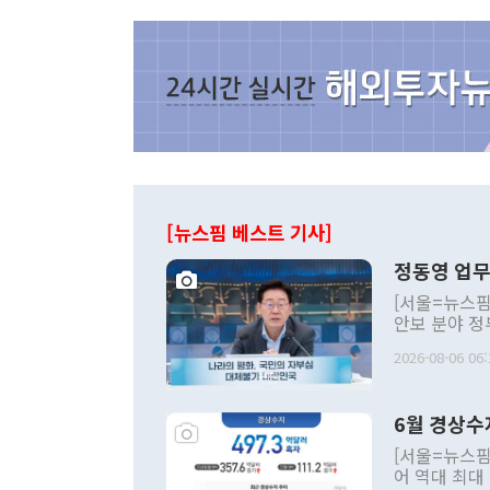
[뉴스핌 베스트 기사]
정동영 업무
[서울=뉴스핌
안보 분야 정
평화공존 발전
2026-08-06 06:
발언 중에는 
언한 것이 있
령은 공개적으
6월 경상수
주의적 희망에
관의 대북 정
[서울=뉴스핌
관 부처 장관
어 역대 최대
관의 무리한 