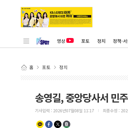
영상
포토
정치
정책·서
홈
포토
정치
송영길, 중앙당사서 민주
기사입력 :
2026년07월08일 11:17
최종수정 :
20