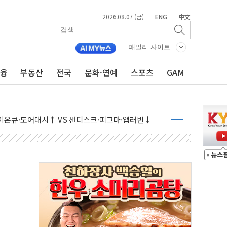
2026.08.07 (금)
ENG
中文
|
|
패밀리 사이트
금융
부동산
전국
문화·연예
스포츠
GAM
 나토 회원국 공격 검토… 거짓 깃발 작전"
재회…로봇·AI 데이터센터·모빌리티 구체화
·아이온큐·도어대시↑ VS 샌디스크·피그마·앱러빈↓
 반대…상법·자본시장법 개정 논의"
 차익실현 속 혼조세...웨스턴디지털·샌디스크↓
에 긴급 안보 점검회의
호르무즈 재개방 기대에 강세
조까지, 상승...호실적 보고 기업 상승세 뚜렷
인 '사파리' 공격… 시민들 공포감 극대화 전략
' 임시 주총 기대감에 홀로 상한가…마진 잔액은 사상 최고