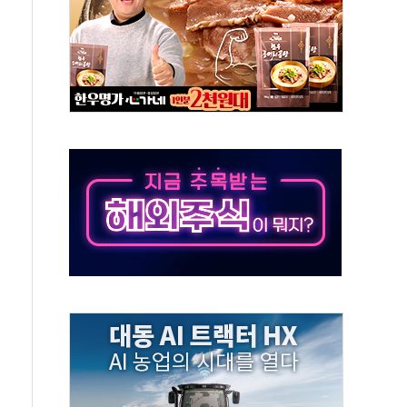
버리지 위험수위…숨은 차입이 더 큰 변수"
대응 1단계 진압 중
야, 경쟁상대 中과 비교해야"
하는 '선봉'의 대민 봉사
미사일 1발 발사… 올해 10번째·42일 만 도발
 새 안보 위기… 반군·마약카르텔이 습득해 전투 활용
어선 구조
무해한 표면 부식 물질"
분만에 진화...외국인 노동자 숨져
즌2