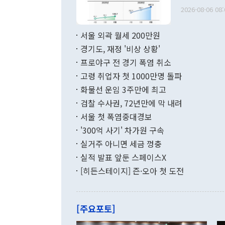
출 호조로 월
다. [정동영 통일부 장관이 지난달 23일 오후 서울 종로구 정부서울청사에
2026-08-06 08:
료=한국은행] 한국은행이 6일 발표한 '2026년 6월 국제수지(잠정)'에
서 취임 1주년 
면 지난 6월
부 장관 권한
1000만달러
서울 외곽 월세 200만원
발전 구상'을
이에 따라 올
적 갈등 해결
경기도, 재정 '비상 상황'
했다. 경상수
결과 혐오의 
9000만달러
프로야구 전 경기 폭염 취소
년간의 CVI
지 기준 상품
고령 취업자 첫 1000만명 돌파
무너졌다고도 
며 월간 기준
현실을 바꾸는
달러로 38.
화물선 운임 3주만에 최고
를 평화 체제
196.9% 급
검찰 수사권, 72년만에 막 내려
함께 4자 대
수출은 160
지만 이 대통
서울 첫 폭염중대경보
(18.6%) 
화공존 정책이
했다. 통관 기
'300억 사기' 차가원 구속
다"고 지적했
(16.4%)
투리가 잡혀 
실거주 아니면 세금 껑충
월(-10억9
쁜 상황이 초
증가와 유류할
실적 발표 앞둔 스페이스X
9·19 군사
기록했지만 
[히든스테이지] 즌·오아 첫 도전
"우리의 선의
로 전환됐다.
으로 약간의 의문
를 기록해 전
관은 업무보고
는 배당수입
주의에 근거한
줄면서 25억
[주요포토]
라며 "여러분
억1000만달
이 9월 러시
였던 올해 3