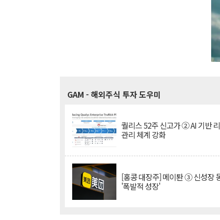
GAM
- 해외주식 투자 도우미
퀄리스 52주 신고가 ② AI 기반 
관리 체계 강화
[홍콩 대장주] 메이퇀 ③ 신성장
'폭발적 성장'