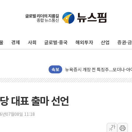
울
경제
사회
글로벌·중국
해외투자
산업
증권·
리투아니아 국방 "러, 우크라 드론으로
구광모, 내주 실리콘밸리서 젠슨 황 
뉴욕증시 개장 전 특징주...모더나
속보
김정관 장관 "영업이익 N% 성과급
뉴욕증시 프리뷰, 미 주가선물 AI주
청와대, 북한 단거리 탄도미사일 발사
당 대표 출마 선언
금값 7주 만에 최고…美 고용 둔화·
[인도증시] 중동 긴장 완화에 실적 호
26년07월08일 11:18
러, 1인칭시점 드론으로 우크라 민간
[베트남 증시] 지수 하락 속 'DGC
가
가