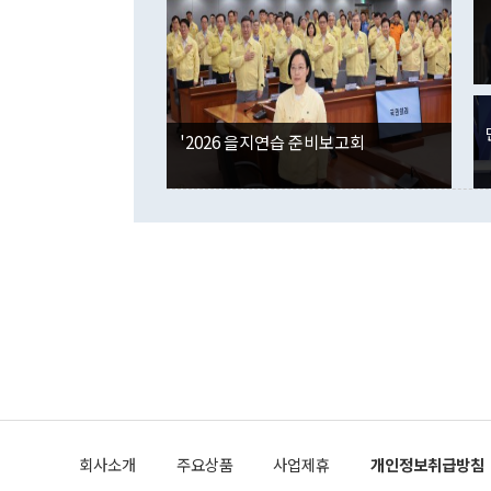
며 "정부 차
인의 해외투자
은 "그것은 
각각 증가했다
잘랐다. 정 
국인의 국내 
않았다는 점에
감소하며 전월
사합의 복원,
경신했다. 외
권이라는 지적
분기 말 만기
뒤 "여기 업
다. 내국인의
'2026 을지연습 준비보고회
부의 한 소식
다. eoyn2@
를 거쳐 결정
련 부처 장관
하고 대통령의
한 문제"라고 지적했다. 이재명 대통령이
외교 국방 등
2026.08.05 ◆시대착오적 접근, 대북 인식 오류 더욱 문제인 것은 정 장관
의 이같은 주
실과 다른 인
격히 변화하고
못하고 있다는
되뇌는 것은 
법을 호도하고
이나 미국은 
금까지의 북핵
회사소개
주요상품
사업제휴
개인정보취급방침
공하는 방식으
과 중유 제공