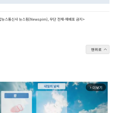
뉴스통신사 뉴스핌(Newspim), 무단 전재-재배포 금지>
맨위로
더보기
arrow_forward_ios