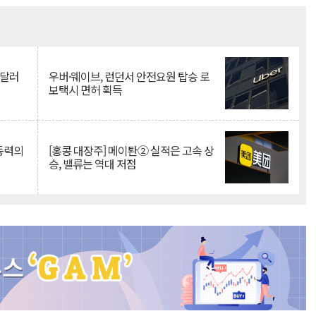
Mute
억달러
우버·웨이브, 런던서 안전요원 탑승 로
보택시 면허 획득
 동력의
[홍콩 대장주] 메이퇀② 실적은 고속 상
승, 밸류는 역대 저점