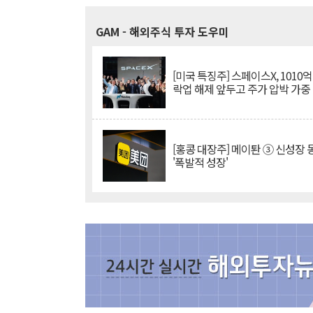
GAM
- 해외주식 투자 도우미
[미국 특징주] 스페이스X, 1010
락업 해제 앞두고 주가 압박 가중
[홍콩 대장주] 메이퇀 ③ 신성장
'폭발적 성장'