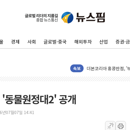
울
경제
사회
글로벌·중국
해외투자
산업
증권·
반도체 대형주 급락에 
카카오뱅크 '모임통장'의 
더본코리아 홍콩반점, '
속보
LGU+, 국내 IDaaS 
환율 100원 빠지면 현대차
국내 최대 400MW 규모
 '동물원정대2' 공개
카카오, 'AI 수익화' 
경찰, '홍명보 감독 선임
26년07월07일 14:41
삼성전자, FMS 2026서
가
가
LX하우시스 "역대급 폭