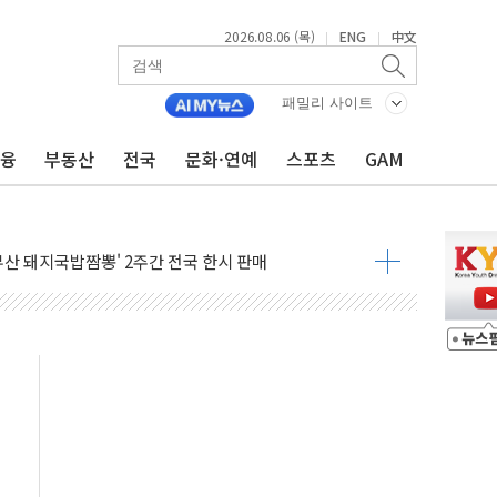
2026.08.06 (목)
ENG
中文
|
|
패밀리 사이트
금융
부동산
전국
문화·연예
스포츠
GAM
코스피 4%↓…매도 사이드카 발동
락인 효과, '모임주' 이자 기여도 일반 2배
부산 돼지국밥짬뽕' 2주간 전국 한시 판매
ADT캡스, 매장 운영·보안 통합관리 앱 출시
최초 클라우드 보안인증 획득
 영업익 2.2조 증발...하반기 '환율 역풍' 우려
 해남 태양광발전 '첫삽'…남동발전, 재생에너지 '앞장'
내년 상반기부터 본격화
 의혹' 축구협회 압수수색
 차세대 AI 메모리 기술력 과시
염에 고단열 인테리어 관심 급증"