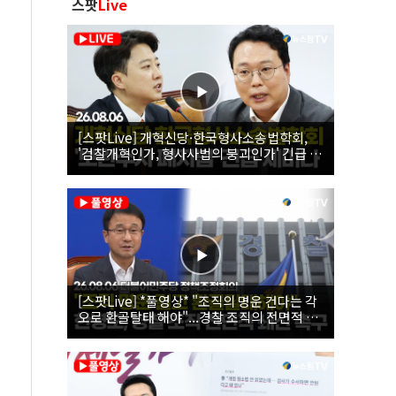
스팟
Live
[스팟Live] 개혁신당·한국형사소송법학회,
'검찰개혁인가, 형사사법의 붕괴인가' 긴급 세
미나｜26.08.06
[스팟Live] *풀영상* "조직의 명운 건다는 각
오로 환골탈태 해야"...경찰 조직의 전면적 쇄
신 촉구한 한병도 | 26.08.06 더불어민주당 정
책조정회의