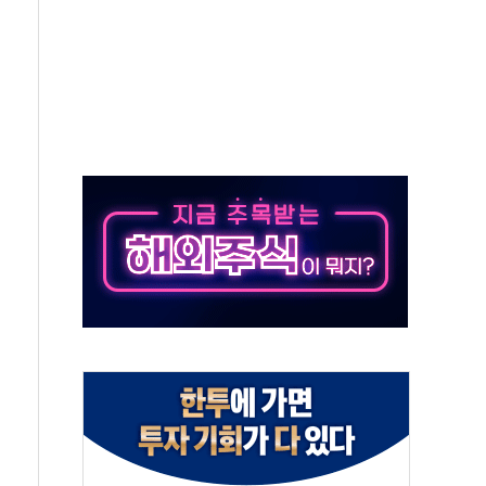
당' 챙긴 경찰관 2명 송치
강찬 대표, 자사주 매수
기 최대 실적에 13%대 급등
로 확대…신규 항공사 진입길 열려
.7% '생활파킹통장' 출시
우는 트럼프...당내선 "안 먹힌다" 균열
첫 '국제보훈컨퍼런스'… 한미동맹 상징성 부각
철도 전력망 구축 계약
 부적절 발언 논란 사과…"재발 방지 모든 조치"