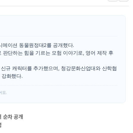
일 안 하고 '초과근무 수
토마토시스템 조길주·이
[특징주] 고려아연, 상반
한·체코 항공편 주10회
SBI저축은행, 최고 연 7
니메이션 동물원정대2를 공개했다.
美중간선거 '색깔론' 덧씌
 판단하는 힘을 기르는 모험 이야기로, 영어 제작 후
보훈부, 내년 워싱턴서 
고 신규 캐릭터를 추가했으며, 청강문화산업대와 산학협
가온전선, 싱가포르 도시
 강화했다.
정점식, '부산 돌려차기'
어요.
 순차 공개
성