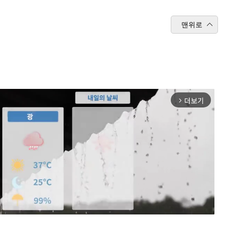
맨위로
더보기
arrow_forward_ios