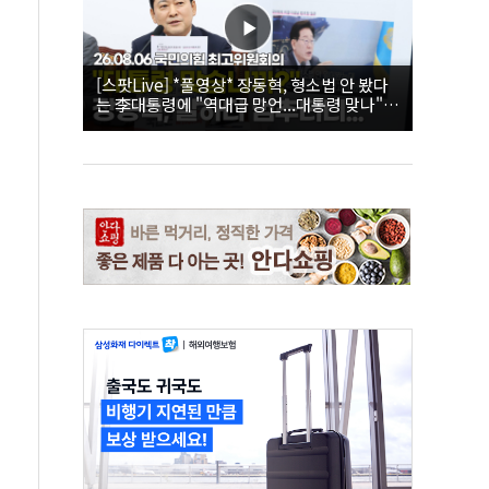
[스팟Live] *풀영상* 장동혁, 형소법 안 봤다
는 李대통령에 "역대급 망언...대통령 맞나"｜
26.08.06 국민의힘 최고위원회의