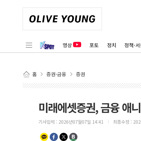
영상
포토
정치
정책·서
홈
증권·금융
증권
미래에셋증권, 금융 애니
기사입력 :
2026년07월07일 14:41
최종수정 :
20