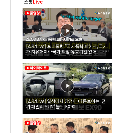
스팟
Live
[스팟Live] 李대통령 "국가폭력 피해자, 국가
가 치유해야…국가 책임 유효기간 없어"｜
26.08.07 국가폭력 피해자 위로 오찬
[스팟Live] 일상에서 장점이 더 돋보이는 '전
기 패밀리 SUV' 볼보 EX90