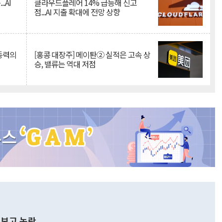
.AI
클라우드플레어 14% 급등해 신고
점...AI 지출 확대에 전망 상향
 동력의
[홍콩 대장주] 메이퇀② 실적은 고속 상
승, 밸류는 역대 저점
보고 논란