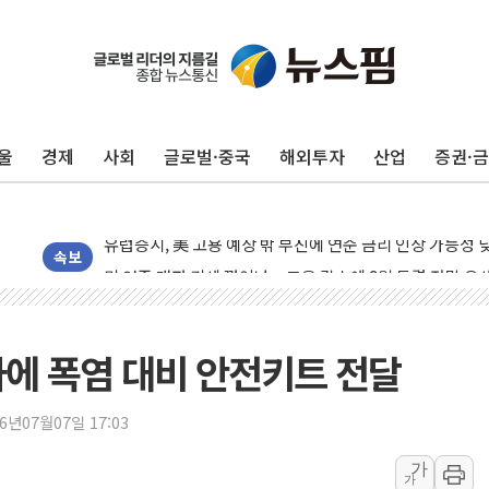
민주, 오늘 제주·인천 경선 결과 발표...'김민석 재역전 vs
한상협, 업계 개인정보 보안 새판 짠다…'자율규제단체' 
울
경제
사회
글로벌·중국
해외투자
산업
증권·
뉴욕증시, 고용 쇼크에 금리 인상 우려 후퇴…S&P500 
트럼프, 쿡 연준 이사 해임 재추진…"26일까지 의혹 소명"
유럽증시, 美 고용 예상 밖 부진에 연준 금리 인상 가능성 
미 연준 매파 기세 꺾이나…고용 감소에 9월 동결 전망 우
속보
[종합] 이슬람 수니파 3국, '공동방위협정' 체결… 이스라
트럼프, 백신·자폐증 행정명령 검토…"이르면 다음 주"
美 항소법원, 백악관 무도회장 공사 중단 명령…트럼프 제
에 폭염 대비 안전키트 전달
이란 핵심 원유 수출항 '하르그섬', 최근 1주일 이상 '올스
美 고용 쇼크에 엔화 장중 급등…시장은 "또 개입했나" 촉
26년07월07일 17:03
[AI MY 뉴스] 뉴욕 반도체주 프리뷰...美 고용 쇼크에 반도
가
가
뉴욕증시 프리뷰, 美 고용 쇼크에 금리 인상 우려 후퇴…나