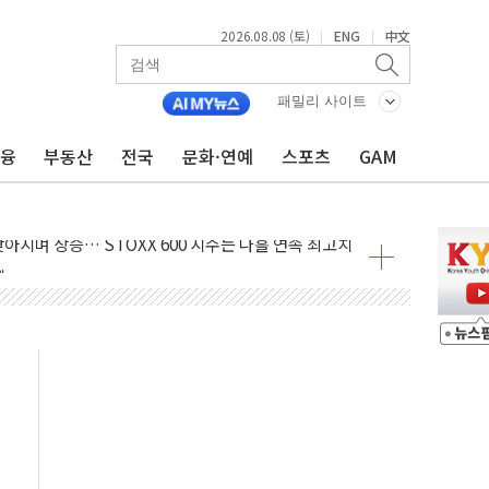
2026.08.08 (토)
ENG
中文
|
|
 정청래 격차 확대'
패밀리 사이트
타진
금융
부동산
전국
문화·연예
스포츠
GAM
최고치
 요구
낮아지며 상승… STOXX 600 지수는 나흘 연속 최고치
세
엘·이란 위협에 맞설 자체 억지력 강화
동
톱'… 美 해상봉쇄 영향
각
체주 '활짝'
스닥 선물 1%대 상승