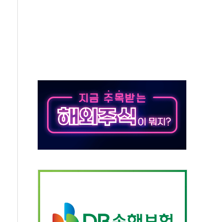
상 기대 후퇴
·태양광주↑ VS 트레이드데스크·웬디스↓
 끝까지 찾겠다"
중 완화 전환점"