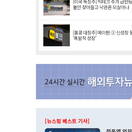
[미국 특징주] 빅테크 주가 급반등..
불안 잦아들고 낙관론 되살아나
[홍콩 대장주] 메이퇀 ③ 신성장
'폭발적 성장'
[뉴스핌 베스트 기사]
정동영 업무