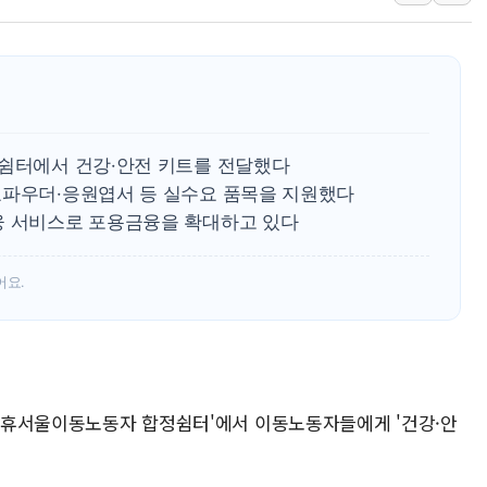
[종합] 美 7월 고용 2만3000명 감소 '쇼크'…9월 금리 인
[사진] 이슬람 수니파 3개국, 공동방위협정 체결
뉴욕증시 개장 전 특징주...아틀라시안·클라우드플레어
보훈부, 미 DPAA와 MOU… "6·25 미군 실종자 7359명
트럼프 "금리 내려야"…파월 때와 달리 워시엔 톤 낮춰
 쉼터에서 건강·안전 키트를 전달했다
특정 정치인 측근 포항시 정책특보 내정설...포항시 '시끌'
료파우더·응원엽서 등 실수요 품목을 지원했다
융 서비스로 포용금융을 확대하고 있다
李 "해남 태양광, 대한민국 다음 100년 밑거름…수도권 집
어요.
은 '휴서울이동노동자 합정쉼터'에서 이동노동자들에게 '건강·안