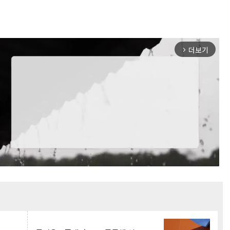
더보기
arrow_forward_ios
Mute