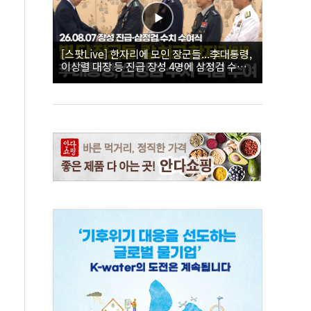
[스팟Live] 한자리에 모인 장군들...李대통령,
이상렬 대장 등 진급 장성 4명에 삼정검 수치
직접 수여｜26.08.07 장성 진급·삼정검 수치
수여식