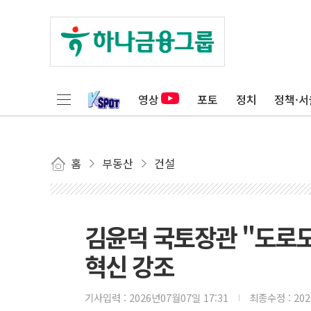
영상
포토
정치
정책·서
홈
부동산
건설
김윤덕 국토장관 "도로도
혁신 강조
기사입력 :
2026년07월07일 17:31
최종수정 :
20