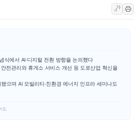
가
윤준병·이해민 의원, '정부
가
'호우·산사태 주의보' 울진 
여야, 황희 '버스 하우스' 공
념식에서 AI·디지털 전환 방향을 논의했다
반 안전관리와 휴게소 서비스 개선 등 도로산업 혁신을
여됐으며 AI 모빌리티·친환경 에너지 인프라 세미나도
어요.