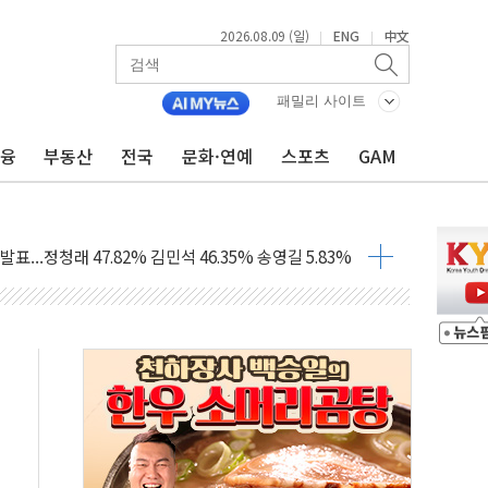
대 숨진 채 발견...경찰, 조사 중
2026.08.09 (일)
ENG
中文
|
|
.48%p 차 선두 유지...金 46.01% vs 鄭 44.53%
기 당선...합산득표율 68.63%
패밀리 사이트
해 10대 구속…범행 후 반려견도 죽여
금융
부동산
전국
문화·연예
스포츠
GAM
 정청래에 승리…金 48.54% vs 鄭 44.40%
경선 결과...김민석 48.54% 정청래 44.40%
발표...김민석 47.37% 정청래 45.71% 송영길 6.92%
발표...정청래 47.82% 김민석 46.35% 송영길 5.83%
발표...김민석 50.30% 정청래 41.94% 송영길 7.76%
객 400명 맞이…"마음 잇는 시간 되길"
 지급 확정되나…재상고 앞두고 막판 셈법
'행복상자' 전달
극기 거꾸로' 논란…이틀만에 철거
 예술·체육요원 최대 33% 감축
 역대 최대폭 감소한 9.4%↓…유통업계 양극화 심화