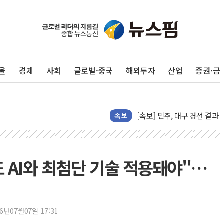
상주 낙동강 선착장 하류서 50
[종합] 김민석, 정청래에 누적 1
민주당 경북도당위원장에 오중
인천서 말다툼 중 어머니 살
울
경제
사회
글로벌·중국
해외투자
산업
증권·
김민석, 강원·대구·경북 경선서
[속보] 민주, 강원·대구·경북 
[속보] 민주, 경북 경선 결과 
속보
[속보] 민주, 대구 경선 결과 
[속보] 민주, 강원 경선 결과 
정재헌 CEO, SKT 장기고
 AI와 최첨단 기술 적용돼야"…
최태원, 노소영에 9440억
하나금융, 명동 소상공인에 
인천시 광복절 현수막 '태
병무청, 보충역 전면 손질…
26년07월07일 17:31
홈플러스發 대형마트 판매,