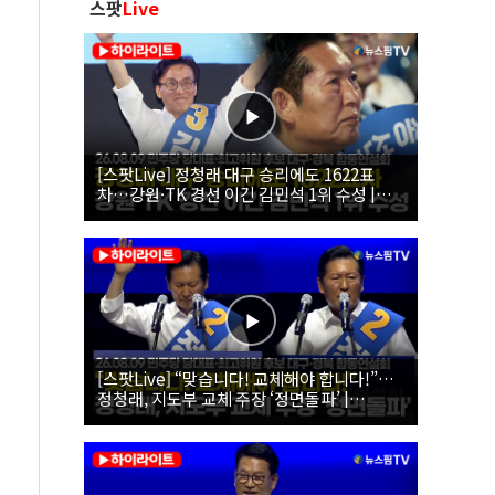
스팟
Live
[스팟Live] 정청래 대구 승리에도 1622표
차…강원·TK 경선 이긴 김민석 1위 수성 |
26.08.09 더불어민주당 당대표·최고위원 후
보 대구·경북 합동연설회
[스팟Live] “맞습니다! 교체해야 합니다!”…
정청래, 지도부 교체 주장 ‘정면돌파’ |
26.08.09 더불어민주당 당대표·최고위원 후
보 대구·경북 합동연설회