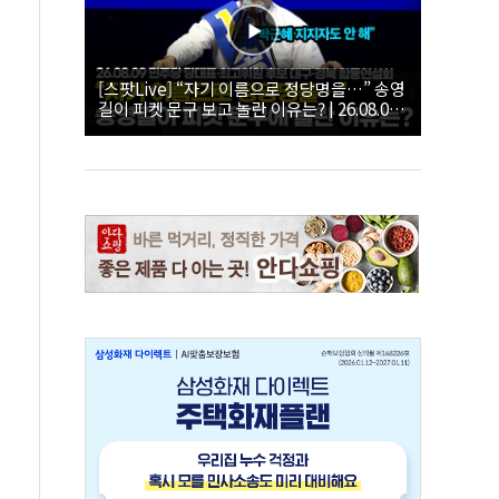
[스팟Live] “자기 이름으로 정당명을…” 송영
길이 피켓 문구 보고 놀란 이유는? | 26.08.09
더불어민주당 당대표·최고위원 후보 대구·경
북 합동연설회