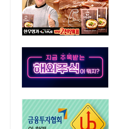
 특사'로 콜롬비아 대통령 취임식 참석
시간당 30mm 강한 비...호우 피해 없어
방…野 "청년 우롱 기괴" vs 與 "송구한 해프닝"