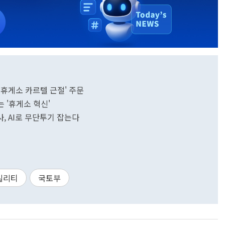
'휴게소 카르텔 근절' 주문
 '휴게소 혁신'
, AI로 무단투기 잡는다
빌리티
국토부